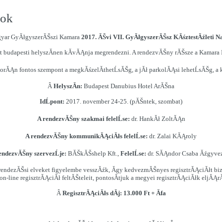
pok
yar GyĂłgyszerĂŠszi Kamara
2017. ĂŠvi VII. GyĂłgyszerĂŠsz KĂśztestĂźleti N
budapesti helyszĂ­nen kĂ­vĂĄnja megrendezni. A rendezvĂŠny rĂŠsze a Kamara I
orĂĄn fontos szempont a megkĂśzelĂ­thetĹsĂŠg, a jĂł parkolĂĄsi lehetĹsĂŠg, a 
Â
HelyszĂ­n:
Budapest Danubius Hotel ArĂŠna
IdĹpont:
2017. november 24-25. (pĂŠntek, szombat)
A rendezvĂŠny szakmai felelĹse:
dr. HankĂł ZoltĂĄn
A rendezvĂŠny kommunikĂĄciĂłs felelĹse:
dr. Zalai KĂĄroly
endezvĂŠny szervezĹje:
BĂŠkĂŠshelp Kft.,
FelelĹse:
dr. SĂĄndor Csaba Ăźgyvez
endezĂŠsi elveket figyelembe vesszĂźk, Ă­gy kedvezmĂŠnyes regisztrĂĄciĂłt biz
 on-line regisztrĂĄciĂł feltĂŠteleit, pontosĂ­tjuk a megyei regisztrĂĄciĂłk eljĂĄ
Â
RegisztrĂĄciĂłs dĂ­j: 13.000 Ft + Ăfa