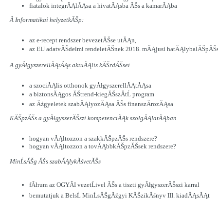
fiatalok integrĂĄlĂĄsa a hivatĂĄsba ĂŠs a kamarĂĄba
Â Informatikai helyzetkĂŠp:
az e-recept rendszer bevezetĂŠse utĂĄn,
az EU adatvĂŠdelmi rendeletĂŠnek 2018. mĂĄjusi hatĂĄlybalĂŠpĂŠse
A gyĂłgyszerellĂĄtĂĄs aktuĂĄlis kĂŠrdĂŠsei
a szociĂĄlis otthonok gyĂłgyszerellĂĄtĂĄsa
a biztonsĂĄgos ĂŠtrend-kiegĂŠszĂ­tĹ program
az Ăźgyeletek szabĂĄlyozĂĄsa ĂŠs finanszĂ­rozĂĄsa
KĂŠpzĂŠs a gyĂłgyszerĂŠszi kompetenciĂĄk szolgĂĄlatĂĄban
hogyan vĂĄltozzon a szakkĂŠpzĂŠs rendszere?
hogyan vĂĄltozzon a tovĂĄbbkĂŠpzĂŠsek rendszere?
MinĹsĂŠg ĂŠs szabĂĄlykĂśvetĂŠs
fĂłrum az OGYĂI vezetĹivel ĂŠs a tiszti gyĂłgyszerĂŠszi karral
bemutatjuk a BelsĹ MinĹsĂŠgĂźgyi KĂŠzikĂśnyv III. kiadĂĄsĂĄt