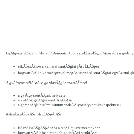
GyĂłgyszerĂŠszet a tĂĄrsadalompolitika, az egĂŠszsĂŠgpolitika ĂŠs a gyĂłgy
elkĂŠszĂźlt-e a kamarai stratĂŠgiai jĂśvĹkĂŠpe?
hogyan ĂĄll a kormĂĄnnyal megĂşjĂ­tandĂł stratĂŠgiai egyĂźttmĹąk
A gyĂłgyszerellĂĄtĂĄs gazdasĂĄgi paramĂŠterei
a gyĂłgyszertĂĄrak helyzete
a vidĂŠk gyĂłgyszerellĂĄtĂĄsa
a garantĂĄlt bĂŠrminimum szabĂĄlyozĂĄs patikai aspektusai
KĂśzĂśssĂŠg- ĂŠs jĂśvĹĂŠpĂ­tĂŠs
kĂśzĂśssĂŠgĂŠpĂ­tĂŠs a terĂźleti szervezetekben
hogyan vĂĄlt be a munkabizottsĂĄgi struktĂşra