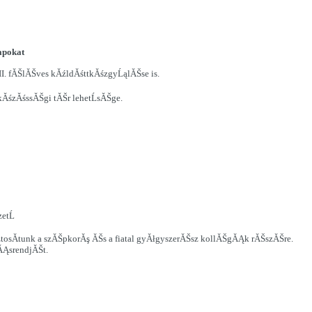
apokat
I. fĂŠlĂŠves kĂźldĂśttkĂśzgyĹąlĂŠse is.
kĂśzĂśssĂŠgi tĂŠr lehetĹsĂŠge.
etĹ
tosĂ­tunk a szĂŠpkorĂş ĂŠs a fiatal gyĂłgyszerĂŠsz kollĂŠgĂĄk rĂŠszĂŠre.
rĂĄsrendjĂŠt.