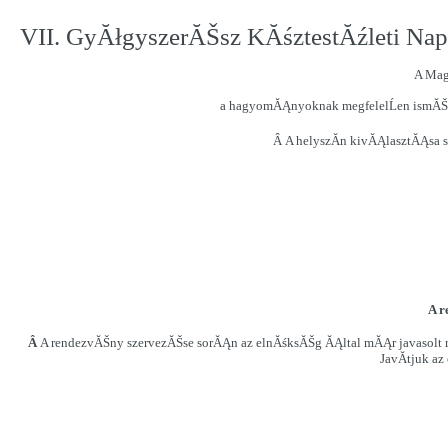
VII. GyĂłgyszerĂŠsz KĂśztestĂźleti Na
A Mag
a hagyomĂĄnyoknak megfelelĹen ismĂŠt 
Â A helyszĂ­n kivĂĄlasztĂĄsa s
A r
Â
A rendezvĂŠny szervezĂŠse sorĂĄn az elnĂśksĂŠg ĂĄltal mĂĄr javasolt r
JavĂ­tjuk az