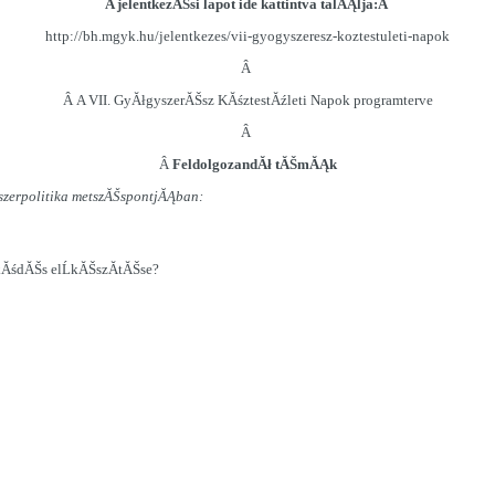
A jelentkezĂŠsi lapot ide kattintva talĂĄlja:Â
http://bh.mgyk.hu/jelentkezes/vii-gyogyszeresz-koztestuleti-napok
Â
Â
A VII. GyĂłgyszerĂŠsz KĂśztestĂźleti Napok programterve
Â
Â
FeldolgozandĂł tĂŠmĂĄk
szerpolitika metszĂŠspontjĂĄban:
ĂśdĂŠs elĹkĂŠszĂ­tĂŠse?