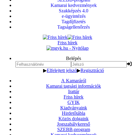
Kamarai kedvezmények
Szakképzés 4.0
e-ügyintézés
Tagdíjfizetés
Tagságellenőrzés
Friss hírek
Belépés
▶
Elfelejtett jelszó
▶
Regisztráció
A Kamaráról
Kamarai tagsági információk
Irattár
Friss hírek
GYIK
Kiadványaink
Hirdetőtábla
Közös dolgaink
Jogszabálykereső
SZEBB-program
Kamarai kedvezmények