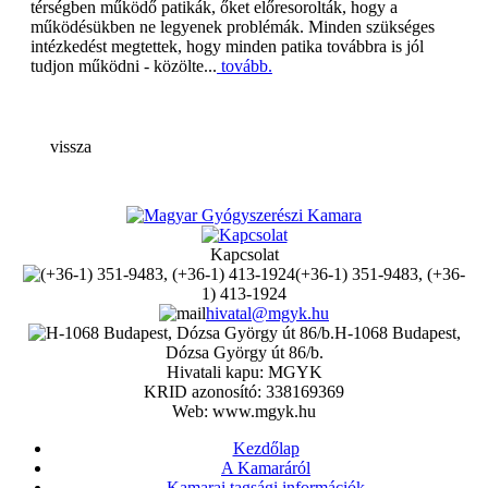
térségben működő patikák, őket előresorolták, hogy a
működésükben ne legyenek problémák. Minden szükséges
intézkedést megtettek, hogy minden patika továbbra is jól
tudjon működni - közölte...
tovább.
vissza
Kapcsolat
(+36-1) 351-9483, (+36-
1) 413-1924
hivatal@mgyk.hu
H-1068 Budapest,
Dózsa György út 86/b.
Hivatali kapu: MGYK
KRID azonosító: 338169369
Web: www.mgyk.hu
Kezdőlap
A Kamaráról
Kamarai tagsági információk