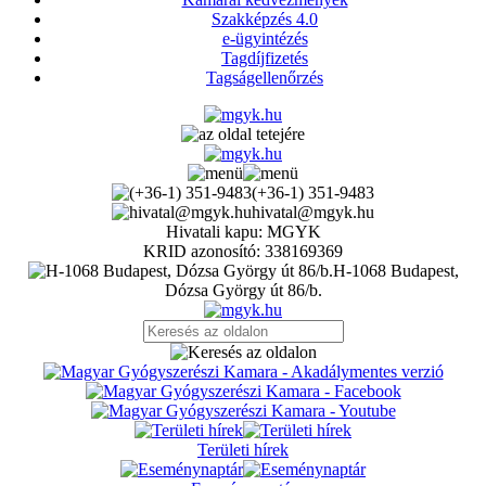
Szakképzés 4.0
e-ügyintézés
Tagdíjfizetés
Tagságellenőrzés
(+36-1) 351-9483
hivatal@mgyk.hu
Hivatali kapu: MGYK
KRID azonosító: 338169369
H-1068 Budapest,
Dózsa György út 86/b.
Területi hírek