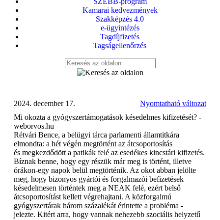
SZEBB-program
Kamarai kedvezmények
Szakképzés 4.0
e-ügyintézés
Tagdíjfizetés
Tagságellenőrzés
2024. december 17.
Nyomtatható változat
Mi okozta a gyógyszertámogatások késedelmes kifizetését? -
weborvos.hu
Rétvári Bence, a belügyi tárca parlamenti államtitkára
elmondta: a hét végén megtörtént az átcsoportosítás
és megkezdődött a patikák felé az esedékes kincstári kifizetés.
Bíznak benne, hogy egy részük már meg is történt, illetve
órákon-egy napok belül megtörténik. Az okot abban jelölte
meg, hogy bizonyos gyártói és forgalmazói befizetések
késedelmesen történtek meg a NEAK felé, ezért belső
átcsoportosítást kellett végrehajtani. A közforgalmú
gyógyszertárak három százalékát érintette a probléma -
jelezte. Kitért arra, hogy vannak nehezebb szociális helyzetű