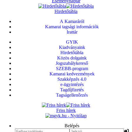
Eseménynaptár
Hirdetőtábla
A Kamaráról
Kamarai tagsági információk
Irattár
GYIK
Kiadványaink
Hirdetőtábla
Közös dolgaink
Jogszabálykereső
SZEBB-program
Kamarai kedvezmények
Szakképzés 4.0
e-ügyintézés
Tagdíjfizetés
Tagságellenőrzés
Friss hírek
Belépés