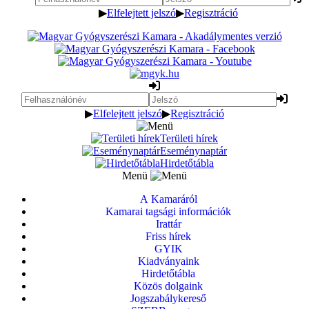
▶
Elfelejtett jelszó
▶
Regisztráció
▶
Elfelejtett jelszó
▶
Regisztráció
Területi hírek
Eseménynaptár
Hirdetőtábla
Menü
A Kamaráról
Kamarai tagsági információk
Irattár
Friss hírek
GYIK
Kiadványaink
Hirdetőtábla
Közös dolgaink
Jogszabálykereső