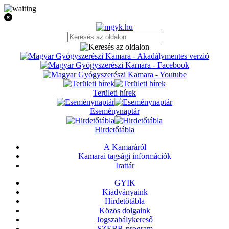
Területi hírek
Eseménynaptár
Hirdetőtábla
A Kamaráról
Kamarai tagsági információk
Irattár
GYIK
Kiadványaink
Hirdetőtábla
Közös dolgaink
Jogszabálykereső
SZEBB-program