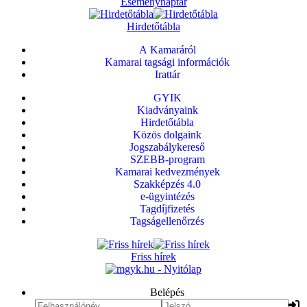
Eseménynaptár
Hirdetőtábla
A Kamaráról
Kamarai tagsági információk
Irattár
GYIK
Kiadványaink
Hirdetőtábla
Közös dolgaink
Jogszabálykereső
SZEBB-program
Kamarai kedvezmények
Szakképzés 4.0
e-ügyintézés
Tagdíjfizetés
Tagságellenőrzés
Friss hírek
Belépés