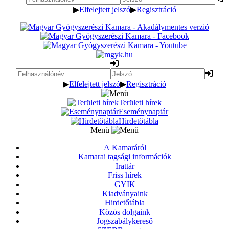
▶
Elfelejtett jelszó
▶
Regisztráció
▶
Elfelejtett jelszó
▶
Regisztráció
Területi hírek
Eseménynaptár
Hirdetőtábla
Menü
A Kamaráról
Kamarai tagsági információk
Irattár
Friss hírek
GYIK
Kiadványaink
Hirdetőtábla
Közös dolgaink
Jogszabálykereső