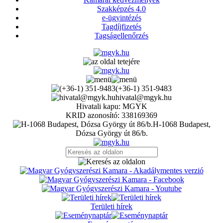
Szakképzés 4.0
e-ügyintézés
Tagdíjfizetés
Tagságellenőrzés
(+36-1) 351-9483
hivatal@mgyk.hu
Hivatali kapu: MGYK
KRID azonosító: 338169369
H-1068 Budapest,
Dózsa György út 86/b.
Területi hírek