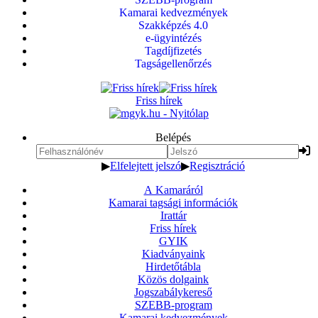
Kamarai kedvezmények
Szakképzés 4.0
e-ügyintézés
Tagdíjfizetés
Tagságellenőrzés
Friss hírek
Belépés
▶
Elfelejtett jelszó
▶
Regisztráció
A Kamaráról
Kamarai tagsági információk
Irattár
Friss hírek
GYIK
Kiadványaink
Hirdetőtábla
Közös dolgaink
Jogszabálykereső
SZEBB-program
Kamarai kedvezmények