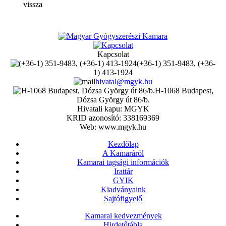
vissza
Kapcsolat
(+36-1) 351-9483, (+36-
1) 413-1924
hivatal@mgyk.hu
H-1068 Budapest,
Dózsa György út 86/b.
Hivatali kapu: MGYK
KRID azonosító: 338169369
Web: www.mgyk.hu
Kezdőlap
A Kamaráról
Kamarai tagsági információk
Irattár
GYIK
Kiadványaink
Sajtófigyelő
Kamarai kedvezmények
Hirdetőtábla