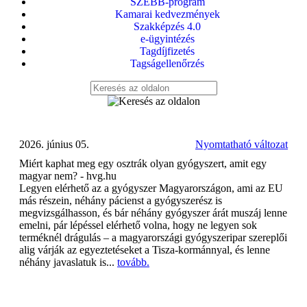
SZEBB-program
Kamarai kedvezmények
Szakképzés 4.0
e-ügyintézés
Tagdíjfizetés
Tagságellenőrzés
2026. június 05.
Nyomtatható változat
Miért kaphat meg egy osztrák olyan gyógyszert, amit egy
magyar nem? - hvg.hu
Legyen elérhető az a gyógyszer Magyarországon, ami az EU
más részein, néhány pácienst a gyógyszerész is
megvizsgálhasson, és bár néhány gyógyszer árát muszáj lenne
emelni, pár lépéssel elérhető volna, hogy ne legyen sok
terméknél drágulás – a magyarországi gyógyszeripar szereplői
alig várják az egyeztetéseket a Tisza-kormánnyal, és lenne
néhány javaslatuk is...
tovább.