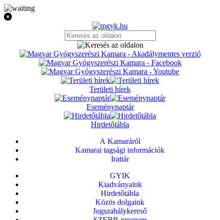
Területi hírek
Eseménynaptár
Hirdetőtábla
A Kamaráról
Kamarai tagsági információk
Irattár
GYIK
Kiadványaink
Hirdetőtábla
Közös dolgaink
Jogszabálykereső
SZEBB-program