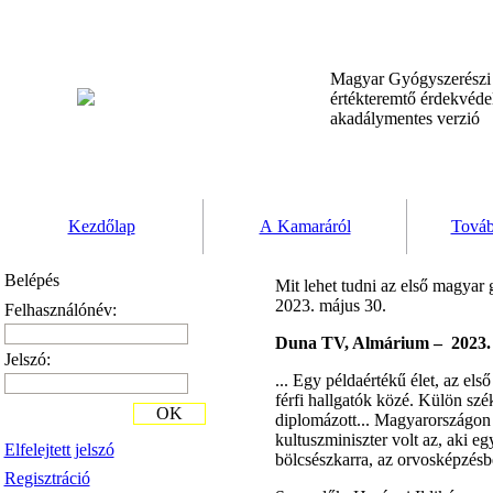
Magyar Gyógyszerész
értékteremtő érdekvéd
akadálymentes verzió
Kezdőlap
A Kamaráról
Továb
Belépés
Mit lehet tudni az első magya
2023. május 30.
Felhasználónév:
Duna TV, Almárium – 2023. 
Jelszó:
... Egy példaértékű élet, az el
férfi hallgatók közé. Külön szék
OK
diplomázott...
Magyarországon i
kultuszminiszter volt az, aki eg
Elfelejtett jelszó
bölcsészkarra, az orvosképzésbe
Regisztráció