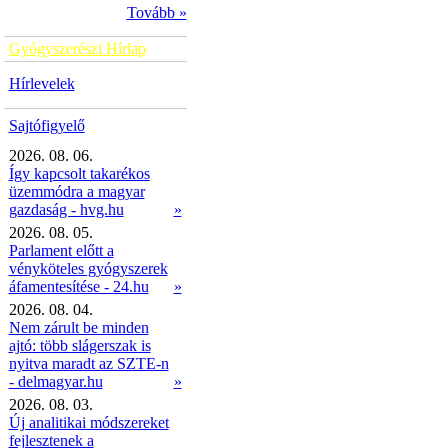
Tovább »
Gyógyszerészi Hírlap
Hírlevelek
Sajtófigyelő
2026. 08. 06.
Így kapcsolt takarékos
üzemmódra a magyar
gazdaság - hvg.hu
»
2026. 08. 05.
Parlament előtt a
vényköteles gyógyszerek
áfamentesítése - 24.hu
»
2026. 08. 04.
Nem zárult be minden
ajtó: több slágerszak is
nyitva maradt az SZTE-n
- delmagyar.hu
»
2026. 08. 03.
Új analitikai módszereket
fejlesztenek a