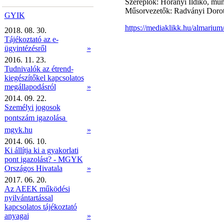
Szereplők:
Horányi Ildikó, mu
Műsorvezetők:
Radványi Dorot
GYIK
https://mediaklikk.hu/almariu
2018. 08. 30.
Tájékoztató az e-
ügyintézésről
»
2016. 11. 23.
Tudnivalók az étrend-
kiegészítőkel kapcsolatos
megállapodásról
»
2014. 09. 22.
Személyi jogosok
pontszám igazolása 
mgyk.hu
»
2014. 06. 10.
Ki állítja ki a gyakorlati
pont igazolást? - MGYK
Országos Hivatala
»
2017. 06. 20.
Az AEEK működési
nyilvántartással
kapcsolatos tájékoztató
anyagai
»