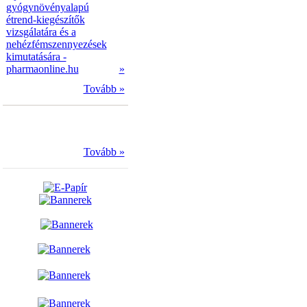
gyógynövényalapú
étrend-kiegészítők
vizsgálatára és a
nehézfémszennyezések
kimutatására -
pharmaonline.hu
»
Tovább »
Tovább »