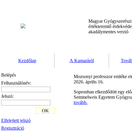
Magyar Gyógyszerész
értékteremtő érdekvéd
akadálymentes verzió
Kezdőlap
A Kamaráról
Továb
Belépés
Mozsonyi professzor emléke előt
2026. április 16.
Felhasználónév:
Sopronban elkezdődött egy előa
Jelszó:
Semmelweis Egyetem Gyógyszerés
tovább.
OK
Elfelejtett jelszó
Regisztráció