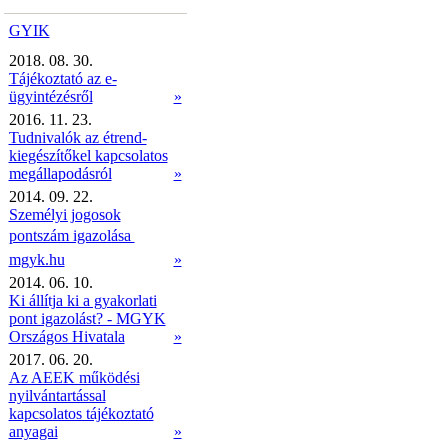
GYIK
2018. 08. 30.
Tájékoztató az e-
ügyintézésről
»
2016. 11. 23.
Tudnivalók az étrend-
kiegészítőkel kapcsolatos
megállapodásról
»
2014. 09. 22.
Személyi jogosok
pontszám igazolása 
mgyk.hu
»
2014. 06. 10.
Ki állítja ki a gyakorlati
pont igazolást? - MGYK
Országos Hivatala
»
2017. 06. 20.
Az AEEK működési
nyilvántartással
kapcsolatos tájékoztató
anyagai
»