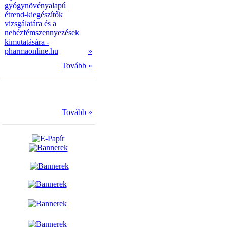
gyógynövényalapú
étrend-kiegészítők
vizsgálatára és a
nehézfémszennyezések
kimutatására -
pharmaonline.hu
»
Tovább »
Tovább »