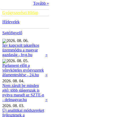
Tovább »
Gyógyszerészi Hírlap
Hírlevelek
Sajtófigyelő
2026. 08. 06.
Így kapcsolt takarékos
üzemmódra a magyar
»
gazdaság - hvg.hu
2026. 08. 05.
Parlament előtt a
vényköteles gyógyszerek
»
áfamentesítése - 24.hu
2026. 08. 04.
Nem zárult be minden
ajtó: több slágerszak is
nyitva maradt az SZTE-n
- delmagyar.hu
»
2026. 08. 03.
Új analitikai módszereket
fejlesztenek a