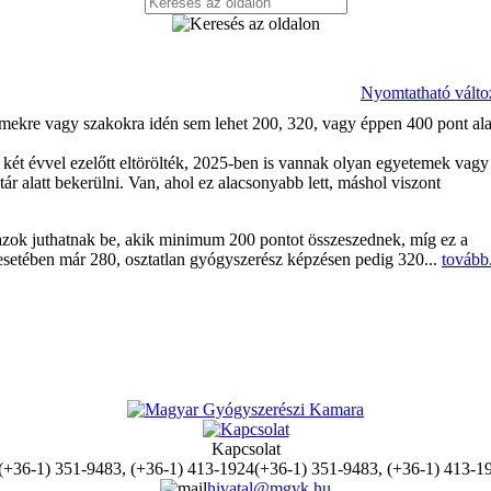
Nyomtatható válto
ekre vagy szakokra idén sem lehet 200, 320, vagy éppen 400 pont ala
ét évvel ezelőtt eltörölték, 2025-ben is vannak olyan egyetemek vagy
r alatt bekerülni. Van, ahol ez alacsonyabb lett, máshol viszont
azok juthatnak be, akik minimum 200 pontot összeszednek, míg ez a
setében már 280, osztatlan gyógyszerész képzésen pedig 320...
tovább
Kapcsolat
(+36-1) 351-9483, (+36-1) 413-1
hivatal@mgyk.hu