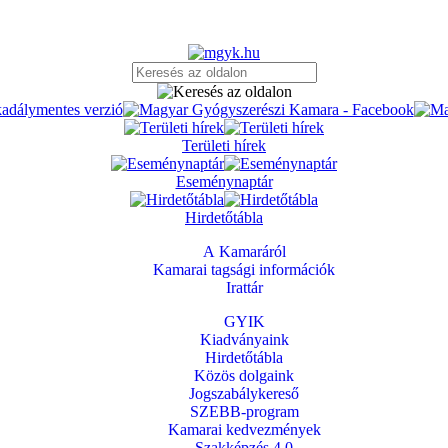
Területi hírek
Eseménynaptár
Hirdetőtábla
A Kamaráról
Kamarai tagsági információk
Irattár
GYIK
Kiadványaink
Hirdetőtábla
Közös dolgaink
Jogszabálykereső
SZEBB-program
Kamarai kedvezmények
Szakképzés 4.0