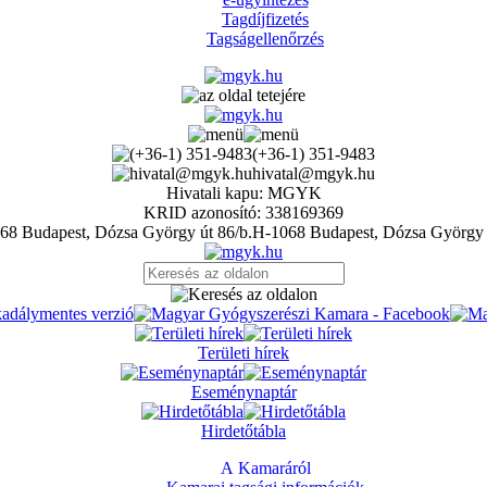
Tagdíjfizetés
Tagságellenőrzés
(+36-1) 351-9483
hivatal@mgyk.hu
Hivatali kapu: MGYK
KRID azonosító: 338169369
H-1068 Budapest, Dózsa György 
Területi hírek
Eseménynaptár
Hirdetőtábla
A Kamaráról