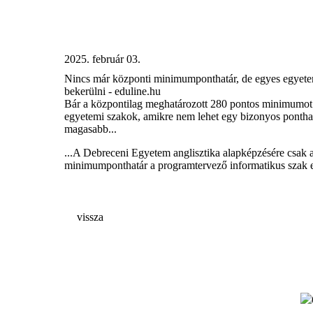
2025. február 03.
Nincs már központi minimumponthatár, de egyes egyetem
bekerülni - eduline.hu
Bár a központilag meghatározott 280 pontos minimumot k
egyetemi szakok, amikre nem lehet egy bizonyos ponthatá
magasabb...
...A Debreceni Egyetem anglisztika alapképzésére csak 
minimumponthatár a programtervező informatikus szak e
vissza