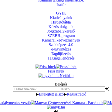
Kamarai tagsági információk
Irattár
GYIK
Kiadványaink
Hirdetőtábla
Közös dolgaink
Jogszabálykereső
SZEBB-program
Kamarai kedvezmények
Szakképzés 4.0
e-ügyintézés
Tagdíjfizetés
Tagságellenőrzés
Friss hírek
Belépés
▶
Elfelejtett jelszó
▶
Regisztráció