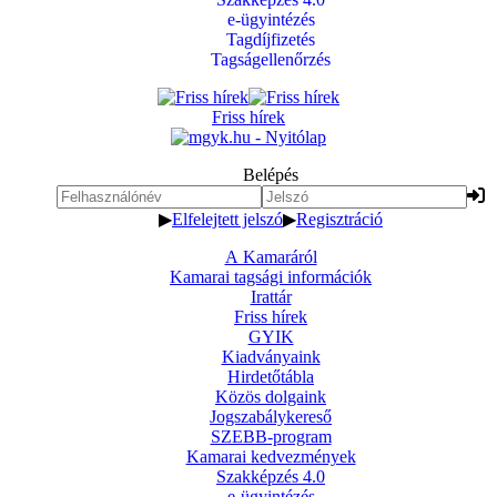
e-ügyintézés
Tagdíjfizetés
Tagságellenőrzés
Friss hírek
Belépés
▶
Elfelejtett jelszó
▶
Regisztráció
A Kamaráról
Kamarai tagsági információk
Irattár
Friss hírek
GYIK
Kiadványaink
Hirdetőtábla
Közös dolgaink
Jogszabálykereső
SZEBB-program
Kamarai kedvezmények
Szakképzés 4.0
e-ügyintézés