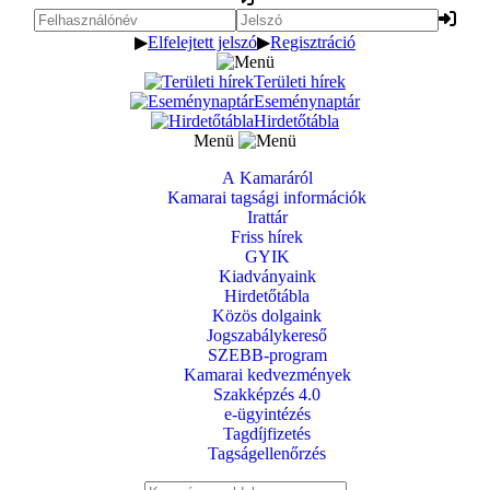
▶
Elfelejtett jelszó
▶
Regisztráció
Területi hírek
Eseménynaptár
Hirdetőtábla
Menü
A Kamaráról
Kamarai tagsági információk
Irattár
Friss hírek
GYIK
Kiadványaink
Hirdetőtábla
Közös dolgaink
Jogszabálykereső
SZEBB-program
Kamarai kedvezmények
Szakképzés 4.0
e-ügyintézés
Tagdíjfizetés
Tagságellenőrzés