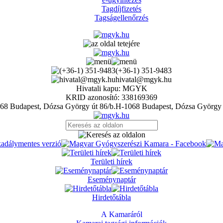
Tagdíjfizetés
Tagságellenőrzés
(+36-1) 351-9483
hivatal@mgyk.hu
Hivatali kapu: MGYK
KRID azonosító: 338169369
H-1068 Budapest, Dózsa György 
Területi hírek
Eseménynaptár
Hirdetőtábla
A Kamaráról