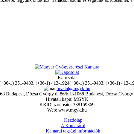
özelebb legyünk önökhöz. Tanácsot adunk és segítünk az időseknek a
Kapcsolat
(+36-1) 351-9483, (+36-1) 413-1
hivatal@mgyk.hu
H-1068 Budapest, Dózsa György 
Hivatali kapu: MGYK
KRID azonosító: 338169369
Web: www.mgyk.hu
Kezdőlap
A Kamaráról
Kamarai tagsági információk