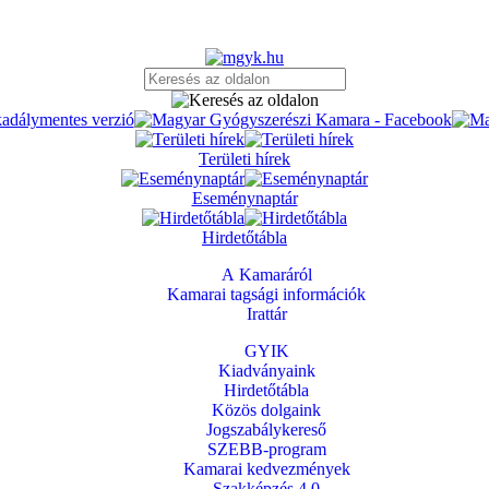
Területi hírek
Eseménynaptár
Hirdetőtábla
A Kamaráról
Kamarai tagsági információk
Irattár
GYIK
Kiadványaink
Hirdetőtábla
Közös dolgaink
Jogszabálykereső
SZEBB-program
Kamarai kedvezmények
Szakképzés 4.0