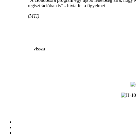
"A Gondosóra program egy újabb lehetőség arra, hogy k
regisztrációban is” - hívta fel a figyelmet.
(MTI)
vissza