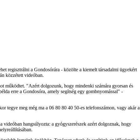
et regisztrálni a Gondosórára - közölte a kiemelt társadalmi ügyekért
lán közzétett videóban.
amot működtet. "Azért dolgozunk, hogy mindenki számára gyorsan és
 példa erre a Gondosóra, amely segítség egy gombnyomással" -
kkor tegye meg még ma a 06 80 80 40 50-es telefonszámon, vagy akár a
 videóban hangsúlyozta: a gyógyszerészek azért dolgoznak, hogy
lyreállításában.