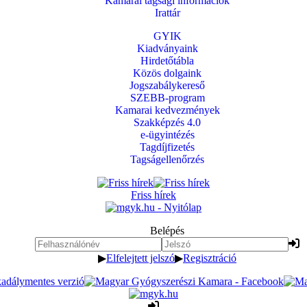
Kamarai tagsági információk
Irattár
GYIK
Kiadványaink
Hirdetőtábla
Közös dolgaink
Jogszabálykereső
SZEBB-program
Kamarai kedvezmények
Szakképzés 4.0
e-ügyintézés
Tagdíjfizetés
Tagságellenőrzés
Friss hírek
Belépés
▶
Elfelejtett jelszó
▶
Regisztráció