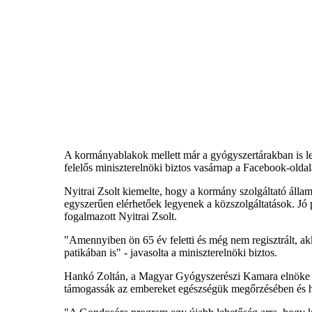
A kormányablakok mellett már a gyógyszertárakban is leh
felelős miniszterelnöki biztos vasárnap a Facebook-olda
Nyitrai Zsolt kiemelte, hogy a kormány szolgáltató áll
egyszerűen elérhetőek legyenek a közszolgáltatások. Jó
fogalmazott Nyitrai Zsolt.
"Amennyiben ön 65 év feletti és még nem regisztrált, a
patikában is" - javasolta a miniszterelnöki biztos.
Hankó Zoltán, a Magyar Gyógyszerészi Kamara elnöke a
támogassák az embereket egészségük megőrzésében és he