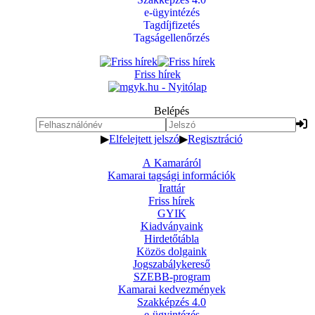
e-ügyintézés
Tagdíjfizetés
Tagságellenőrzés
Friss hírek
Belépés
▶
Elfelejtett jelszó
▶
Regisztráció
A Kamaráról
Kamarai tagsági információk
Irattár
Friss hírek
GYIK
Kiadványaink
Hirdetőtábla
Közös dolgaink
Jogszabálykereső
SZEBB-program
Kamarai kedvezmények
Szakképzés 4.0
e-ügyintézés