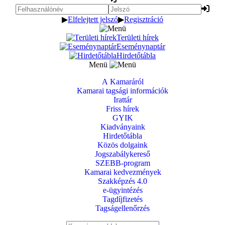
▶
Elfelejtett jelszó
▶
Regisztráció
Területi hírek
Eseménynaptár
Hirdetőtábla
Menü
A Kamaráról
Kamarai tagsági információk
Irattár
Friss hírek
GYIK
Kiadványaink
Hirdetőtábla
Közös dolgaink
Jogszabálykereső
SZEBB-program
Kamarai kedvezmények
Szakképzés 4.0
e-ügyintézés
Tagdíjfizetés
Tagságellenőrzés