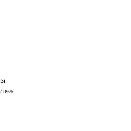
924
út 86/b.