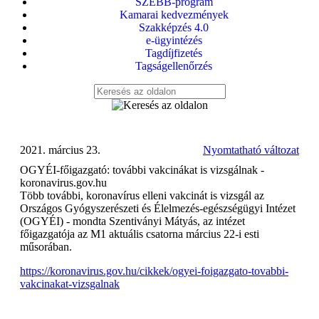
SZEBB-program
Kamarai kedvezmények
Szakképzés 4.0
e-ügyintézés
Tagdíjfizetés
Tagságellenőrzés
2021. március 23.
Nyomtatható változat
OGYÉI-főigazgató: további vakcinákat is vizsgálnak -
koronavirus.gov.hu
Több további, koronavírus elleni vakcinát is vizsgál az
Országos Gyógyszerészeti és Élelmezés-egészségügyi Intézet
(OGYÉI) - mondta Szentiványi Mátyás, az intézet
főigazgatója az M1 aktuális csatorna március 22-i esti
műsorában.
https://koronavirus.gov.hu/cikkek/ogyei-foigazgato-tovabbi-
vakcinakat-vizsgalnak