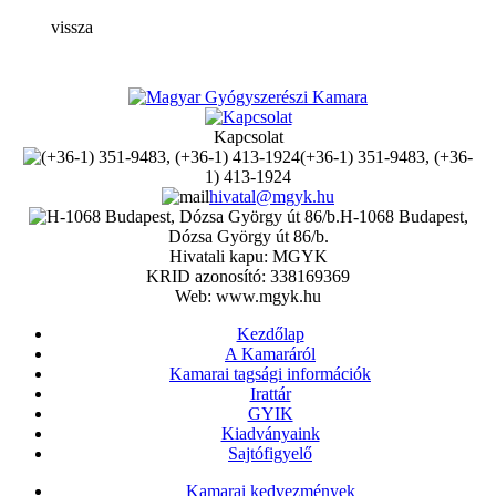
vissza
Kapcsolat
(+36-1) 351-9483, (+36-
1) 413-1924
hivatal@mgyk.hu
H-1068 Budapest,
Dózsa György út 86/b.
Hivatali kapu: MGYK
KRID azonosító: 338169369
Web: www.mgyk.hu
Kezdőlap
A Kamaráról
Kamarai tagsági információk
Irattár
GYIK
Kiadványaink
Sajtófigyelő
Kamarai kedvezmények