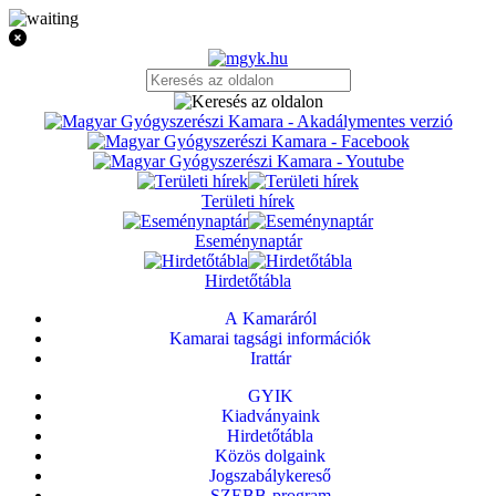
Területi hírek
Eseménynaptár
Hirdetőtábla
A Kamaráról
Kamarai tagsági információk
Irattár
GYIK
Kiadványaink
Hirdetőtábla
Közös dolgaink
Jogszabálykereső
SZEBB-program