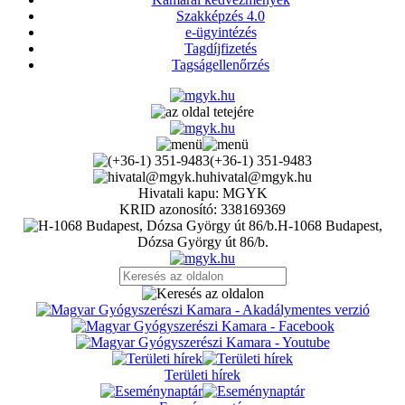
Szakképzés 4.0
e-ügyintézés
Tagdíjfizetés
Tagságellenőrzés
(+36-1) 351-9483
hivatal@mgyk.hu
Hivatali kapu: MGYK
KRID azonosító: 338169369
H-1068 Budapest,
Dózsa György út 86/b.
Területi hírek