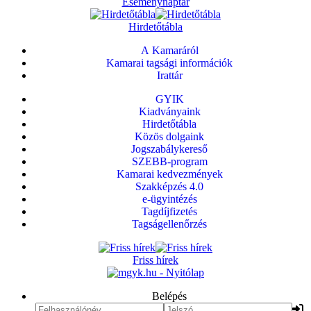
Eseménynaptár
Hirdetőtábla
A Kamaráról
Kamarai tagsági információk
Irattár
GYIK
Kiadványaink
Hirdetőtábla
Közös dolgaink
Jogszabálykereső
SZEBB-program
Kamarai kedvezmények
Szakképzés 4.0
e-ügyintézés
Tagdíjfizetés
Tagságellenőrzés
Friss hírek
Belépés