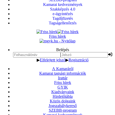
Kamarai kedvezmények
Szakképzés 4.0
e-ügyintézés
Tagdíjfizetés
Tagságellenőrzés
Friss hírek
Belépés
▶
Elfelejtett jelszó
▶
Regisztráció
A Kamaráról
Kamarai tagsági információk
Irattár
Friss hírek
GYIK
Kiadványaink
Hirdetőtábla
Közös dolgaink
Jogszabálykereső
SZEBB-program
Kamarai kedvezmények