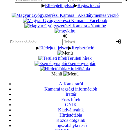
▶
Elfelejtett jelszó
▶
Regisztráció
▶
Elfelejtett jelszó
▶
Regisztráció
Területi hírek
Eseménynaptár
Hirdetőtábla
Menü
A Kamaráról
Kamarai tagsági információk
Irattár
Friss hírek
GYIK
Kiadványaink
Hirdetőtábla
Közös dolgaink
Jogszabálykereső