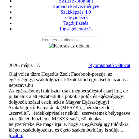
SZEBB-program
Kamarai kedvezmények
Szakképzés 4.0
e-ügyintézés
Tagdíjfizetés
Tagságellenőrzés
2026. május 17.
Nyomtatható változat
Olaj volt a tűzre Hegedűs Zsolt Facebook-posztja, az
egészségügyi szakdolgozók között kitört egy kisebb lázadás -
nepszava.hu
Az egészségügyi miniszter csak megbecsülésről akart írni, de
pillanatok alatt elszabadult a pokol: ápolók és egészségügyi
dolgozók százai estek neki a Magyar Egészségügyi
Szakdolgozói Kamarának (MESZK), „pénzbeszedő”,
„szervilis”, „érdekképviselet nélküli” szervezetnek bélyegezve
a testületet. Közben a MESZK saját, 60 oldalas
helyzetértékelése maga írja le, hogy az egészségügy túlórákra,
kiégett szakdolgozókra és égető szakemberhiány is sújtja...
t
ovább.