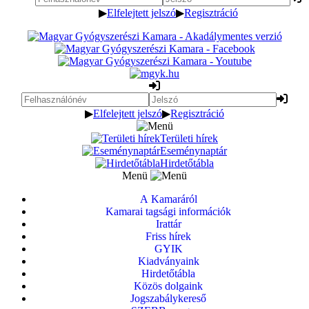
▶
Elfelejtett jelszó
▶
Regisztráció
▶
Elfelejtett jelszó
▶
Regisztráció
Területi hírek
Eseménynaptár
Hirdetőtábla
Menü
A Kamaráról
Kamarai tagsági információk
Irattár
Friss hírek
GYIK
Kiadványaink
Hirdetőtábla
Közös dolgaink
Jogszabálykereső