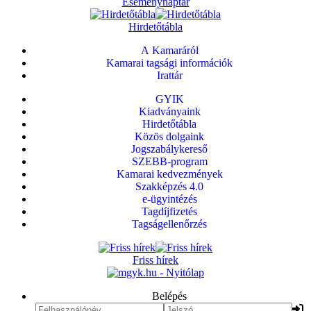
Eseménynaptár
Hirdetőtábla
A Kamaráról
Kamarai tagsági információk
Irattár
GYIK
Kiadványaink
Hirdetőtábla
Közös dolgaink
Jogszabálykereső
SZEBB-program
Kamarai kedvezmények
Szakképzés 4.0
e-ügyintézés
Tagdíjfizetés
Tagságellenőrzés
Friss hírek
Belépés