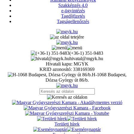
Szakképzés 4.0
e-ügyintézés
Tagdíjfizetés
Tagságellenőrzés
(+36-1) 351-9483
hivatal@mgyk.hu
Hivatali kapu: MGYK
KRID azonosító: 338169369
H-1068 Budapest,
Dózsa György út 86/b.
Területi hírek