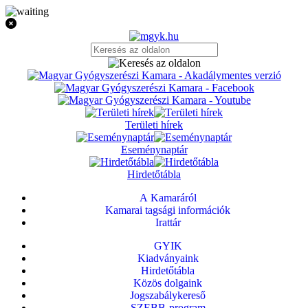
Területi hírek
Eseménynaptár
Hirdetőtábla
A Kamaráról
Kamarai tagsági információk
Irattár
GYIK
Kiadványaink
Hirdetőtábla
Közös dolgaink
Jogszabálykereső
SZEBB-program