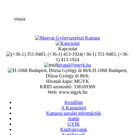
vissza
Kapcsolat
(+36-1) 351-9483, (+36-
1) 413-1924
hivatal@mgyk.hu
H-1068 Budapest,
Dózsa György út 86/b.
Hivatali kapu: MGYK
KRID azonosító: 338169369
Web: www.mgyk.hu
Kezdőlap
A Kamaráról
Kamarai tagsági információk
Irattár
GYIK
Kiadványaink
Sajtófigyelő