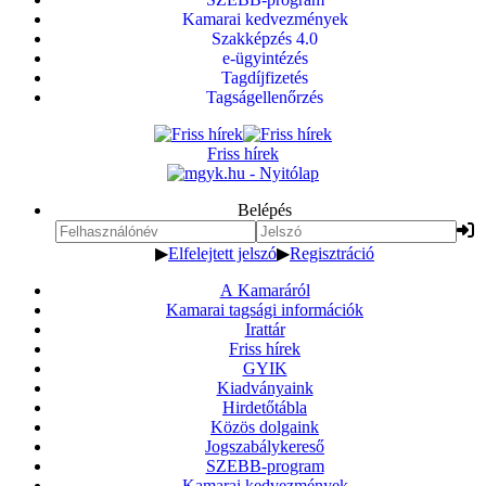
Kamarai kedvezmények
Szakképzés 4.0
e-ügyintézés
Tagdíjfizetés
Tagságellenőrzés
Friss hírek
Belépés
▶
Elfelejtett jelszó
▶
Regisztráció
A Kamaráról
Kamarai tagsági információk
Irattár
Friss hírek
GYIK
Kiadványaink
Hirdetőtábla
Közös dolgaink
Jogszabálykereső
SZEBB-program
Kamarai kedvezmények