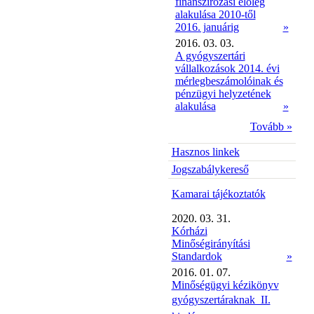
finanszírozási előleg
alakulása 2010-től
2016. januárig
»
2016. 03. 03.
A gyógyszertári
vállalkozások 2014. évi
mérlegbeszámolóinak és
pénzügyi helyzetének
alakulása
»
Tovább »
Hasznos linkek
Jogszabálykereső
Kamarai tájékoztatók
2020. 03. 31.
Kórházi
Minőségirányítási
Standardok
»
2016. 01. 07.
Minőségügyi kézikönyv
gyógyszertáraknak  II.