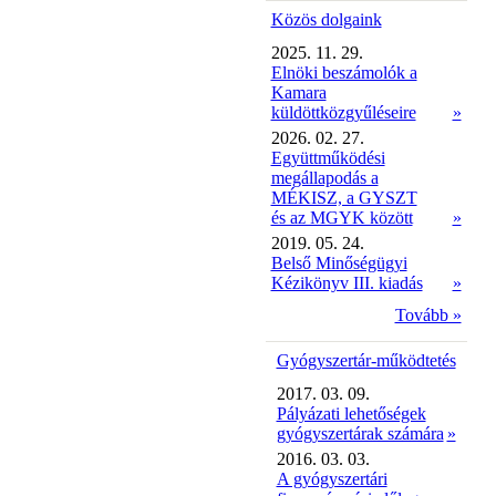
Közös dolgaink
2025. 11. 29.
Elnöki beszámolók a
Kamara
küldöttközgyűléseire
»
2026. 02. 27.
Együttműködési
megállapodás a
MÉKISZ, a GYSZT
és az MGYK között
»
2019. 05. 24.
Belső Minőségügyi
Kézikönyv III. kiadás
»
Tovább »
Gyógyszertár-működtetés
2017. 03. 09.
Pályázati lehetőségek
gyógyszertárak számára
»
2016. 03. 03.
A gyógyszertári