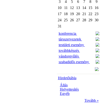
3
4
5
6
7
8
9
10
11
12
13
14
15
16
17
18
19
20
21
22
23
24
25
26
27
28
29
30
31
konferencia
társszervezetek
testületi esemény
továbbképzés
vándorgyűlés
szabadidős esemény
Hirdetőtábla
Állás
Helyettesítés
Egyéb
Tovább »