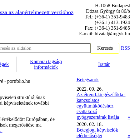
H-1068 Budapest
Dózsa György út 86/b
sza az alapértelmezett verzióhoz
Tel.: (+36-1) 351-9483
(+36-1) 413-1924
Fax: (+36-1) 351-9485
E-mail: hivatal@mgyk.hu
Keresés
RSS
Kamarai tagsági
ségek
Irattár
információk
Betegsarok
 - portfolio.hu
2022. 09. 26.
Az étrend-kiegészítőkkel
iseleti struktúrájának
kapcsolatos
ai képviseletének további
együttműködéshez
csatlakozó
gyógyszertárak listája
»
értékelődött Európában, de
2020. 02. 18.
zisok megerősítése ma
Betegjogi képviselők
b.
elérhetőségei
»