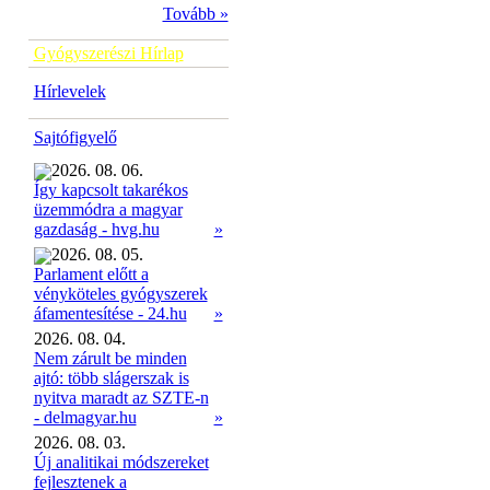
Tovább »
Gyógyszerészi Hírlap
Hírlevelek
Sajtófigyelő
2026. 08. 06.
Így kapcsolt takarékos
üzemmódra a magyar
»
gazdaság - hvg.hu
2026. 08. 05.
Parlament előtt a
vényköteles gyógyszerek
»
áfamentesítése - 24.hu
2026. 08. 04.
Nem zárult be minden
ajtó: több slágerszak is
nyitva maradt az SZTE-n
- delmagyar.hu
»
2026. 08. 03.
Új analitikai módszereket
fejlesztenek a