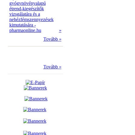
gyógynövényalapú
étrend-kiegészítők
vizsgálatára és a
nehézfémszennyezések
kimutatására -
pharmaonline.hu
»
Tovább »
Tovább »