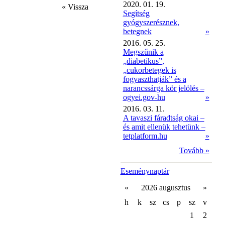
2020. 01. 19.
« Vissza
Segítség
gyógyszerésznek,
betegnek
»
2016. 05. 25.
Megszűnik a
„diabetikus”,
„cukorbetegek is
fogyaszthatják” és a
narancssárga kör jelölés –
ogyei.gov-hu
»
2016. 03. 11.
A tavaszi fáradtság okai –
és amit ellenük tehetünk –
tetplatform.hu
»
Tovább »
Eseménynaptár
«
2026 augusztus
»
h
k
sz
cs
p
sz
v
1
2