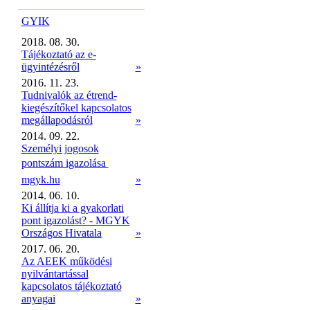
GYIK
2018. 08. 30.
Tájékoztató az e-
ügyintézésről
»
2016. 11. 23.
Tudnivalók az étrend-
kiegészítőkel kapcsolatos
megállapodásról
»
2014. 09. 22.
Személyi jogosok
pontszám igazolása 
mgyk.hu
»
2014. 06. 10.
Ki állítja ki a gyakorlati
pont igazolást? - MGYK
Országos Hivatala
»
2017. 06. 20.
Az AEEK működési
nyilvántartással
kapcsolatos tájékoztató
anyagai
»