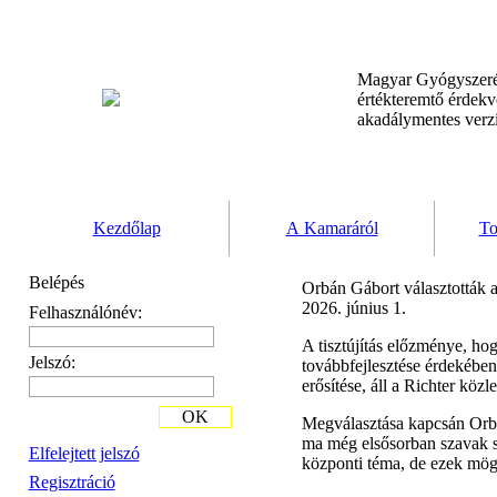
Magyar Gyógyszeré
értékteremtő érdek
akadálymentes verz
Kezdőlap
A Kamaráról
To
Belépés
Orbán Gábort választották 
2026. június 1.
Felhasználónév:
A tisztújítás előzménye, h
Jelszó:
továbbfejlesztése érdekében
erősítése, áll a Richter köz
OK
Megválasztása kapcsán Orbá
ma még elsősorban szavak sz
Elfelejtett jelszó
központi téma, de ezek mög
Regisztráció