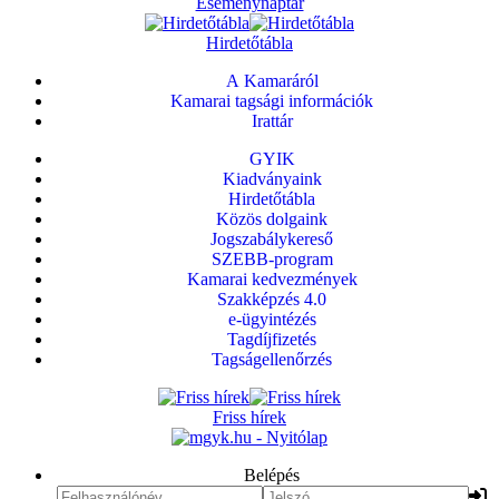
Eseménynaptár
Hirdetőtábla
A Kamaráról
Kamarai tagsági információk
Irattár
GYIK
Kiadványaink
Hirdetőtábla
Közös dolgaink
Jogszabálykereső
SZEBB-program
Kamarai kedvezmények
Szakképzés 4.0
e-ügyintézés
Tagdíjfizetés
Tagságellenőrzés
Friss hírek
Belépés