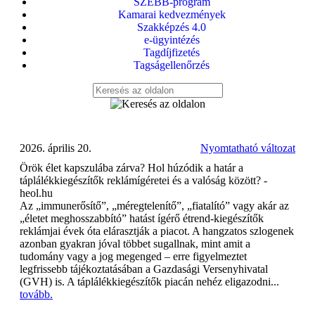
SZEBB-program
Kamarai kedvezmények
Szakképzés 4.0
e-ügyintézés
Tagdíjfizetés
Tagságellenőrzés
2026. április 20.
Nyomtatható változat
Örök élet kapszulába zárva? Hol húzódik a határ a
táplálékkiegészítők reklámígéretei és a valóság között? -
heol.hu
Az „immunerősítő”, „méregtelenítő”, „fiatalító” vagy akár az
„életet meghosszabbító” hatást ígérő étrend-kiegészítők
reklámjai évek óta elárasztják a piacot. A hangzatos szlogenek
azonban gyakran jóval többet sugallnak, mint amit a
tudomány vagy a jog megenged – erre figyelmeztet
legfrissebb tájékoztatásában a Gazdasági Versenyhivatal
(GVH) is. A táplálékkiegészítők piacán nehéz eligazodni...
tovább.