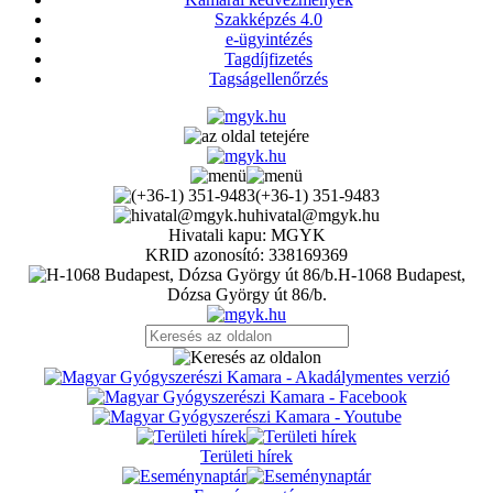
Szakképzés 4.0
e-ügyintézés
Tagdíjfizetés
Tagságellenőrzés
(+36-1) 351-9483
hivatal@mgyk.hu
Hivatali kapu: MGYK
KRID azonosító: 338169369
H-1068 Budapest,
Dózsa György út 86/b.
Területi hírek