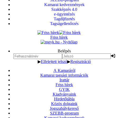
Kamarai kedvezmények
Szakképzés 4.0
e-ügyintézés
Tagdíjfizetés
Tagságellenőrzés
Friss hírek
Belépés
▶
Elfelejtett jelszó
▶
Regisztráció
A Kamaráról
Kamarai tagsági információk
Irattár
Friss hírek
GYIK
Kiadványaink
Hirdetőtábla
Közös dolgaink
Jogszabálykereső
SZEBB-program
Kamarai kedvezmények