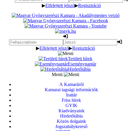
▶
Elfelejtett jelszó
▶
Regisztráció
▶
Elfelejtett jelszó
▶
Regisztráció
Területi hírek
Eseménynaptár
Hirdetőtábla
Menü
A Kamaráról
Kamarai tagsági információk
Irattár
Friss hírek
GYIK
Kiadványaink
Hirdetőtábla
Közös dolgaink
Jogszabálykereső