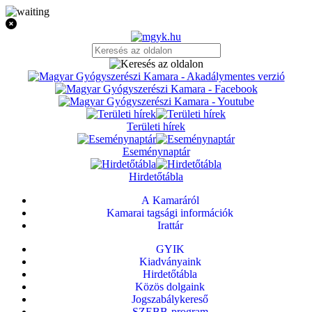
Területi hírek
Eseménynaptár
Hirdetőtábla
A Kamaráról
Kamarai tagsági információk
Irattár
GYIK
Kiadványaink
Hirdetőtábla
Közös dolgaink
Jogszabálykereső
SZEBB-program