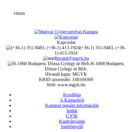
vissza
Kapcsolat
(+36-1) 351-9483, (+36-
1) 413-1924
hivatal@mgyk.hu
H-1068 Budapest,
Dózsa György út 86/b.
Hivatali kapu: MGYK
KRID azonosító: 338169369
Web: www.mgyk.hu
Kezdőlap
A Kamaráról
Kamarai tagsági információk
Irattár
GYIK
Kiadványaink
Sajtófigyelő