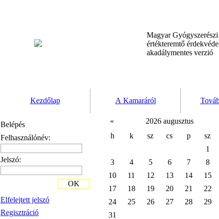
Magyar Gyógyszerész
értékteremtő érdekvéd
akadálymentes verzió
Kezdőlap
A Kamaráról
Továb
«
2026 augusztus
Belépés
h
k
sz
cs
p
sz
Felhasználónév:
1
Jelszó:
3
4
5
6
7
8
10
11
12
13
14
15
OK
17
18
19
20
21
22
Elfelejtett jelszó
24
25
26
27
28
29
Regisztráció
31