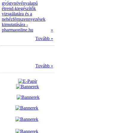
gyógynövényalapú
étrend-kiegészítők
vizsgálatára és a
nehézfémszennyezések
kimutatására -
pharmaonline.hu
»
Tovább »
Tovább »