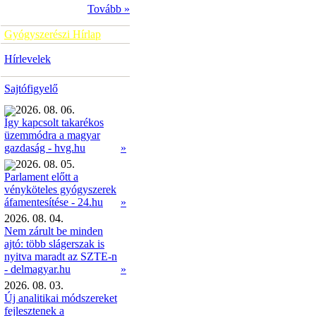
Tovább »
Gyógyszerészi Hírlap
Hírlevelek
Sajtófigyelő
2026. 08. 06.
Így kapcsolt takarékos
üzemmódra a magyar
»
gazdaság - hvg.hu
2026. 08. 05.
Parlament előtt a
vényköteles gyógyszerek
»
áfamentesítése - 24.hu
2026. 08. 04.
Nem zárult be minden
ajtó: több slágerszak is
nyitva maradt az SZTE-n
- delmagyar.hu
»
2026. 08. 03.
Új analitikai módszereket
fejlesztenek a