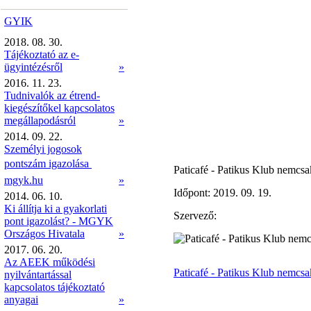
GYIK
2018. 08. 30.
Tájékoztató az e-
ügyintézésről
»
2016. 11. 23.
Tudnivalók az étrend-
kiegészítőkel kapcsolatos
megállapodásról
»
2014. 09. 22.
Személyi jogosok
pontszám igazolása 
Paticafé - Patikus Klub nemcs
mgyk.hu
»
Időpont: 2019. 09. 19.
2014. 06. 10.
Ki állítja ki a gyakorlati
Szervező:
pont igazolást? - MGYK
Országos Hivatala
»
2017. 06. 20.
Az AEEK működési
Paticafé - Patikus Klub nemcs
nyilvántartással
kapcsolatos tájékoztató
anyagai
»