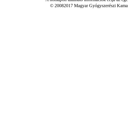
© 20082017 Magyar Gyógyszerészi Kamara