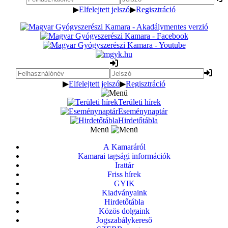
▶
Elfelejtett jelszó
▶
Regisztráció
▶
Elfelejtett jelszó
▶
Regisztráció
Területi hírek
Eseménynaptár
Hirdetőtábla
Menü
A Kamaráról
Kamarai tagsági információk
Irattár
Friss hírek
GYIK
Kiadványaink
Hirdetőtábla
Közös dolgaink
Jogszabálykereső