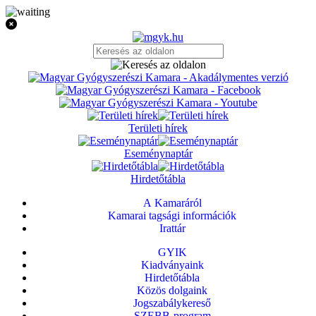
Területi hírek
Eseménynaptár
Hirdetőtábla
A Kamaráról
Kamarai tagsági információk
Irattár
GYIK
Kiadványaink
Hirdetőtábla
Közös dolgaink
Jogszabálykereső
SZEBB-program