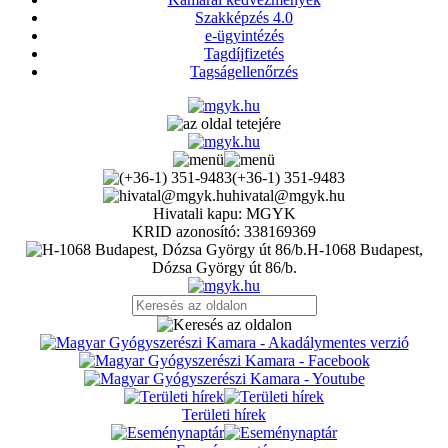
Szakképzés 4.0
e-ügyintézés
Tagdíjfizetés
Tagságellenőrzés
(+36-1) 351-9483
hivatal@mgyk.hu
Hivatali kapu: MGYK
KRID azonosító: 338169369
H-1068 Budapest,
Dózsa György út 86/b.
Területi hírek