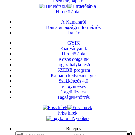
Eseménynaptár
Hirdetőtábla
A Kamaráról
Kamarai tagsági információk
Irattár
GYIK
Kiadványaink
Hirdetőtábla
Közös dolgaink
Jogszabálykereső
SZEBB-program
Kamarai kedvezmények
Szakképzés 4.0
e-ügyintézés
Tagdíjfizetés
Tagságellenőrzés
Friss hírek
Belépés