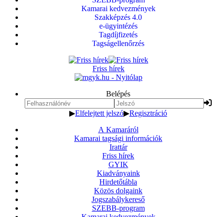
Kamarai kedvezmények
Szakképzés 4.0
e-ügyintézés
Tagdíjfizetés
Tagságellenőrzés
Friss hírek
Belépés
▶
Elfelejtett jelszó
▶
Regisztráció
A Kamaráról
Kamarai tagsági információk
Irattár
Friss hírek
GYIK
Kiadványaink
Hirdetőtábla
Közös dolgaink
Jogszabálykereső
SZEBB-program
Kamarai kedvezmények