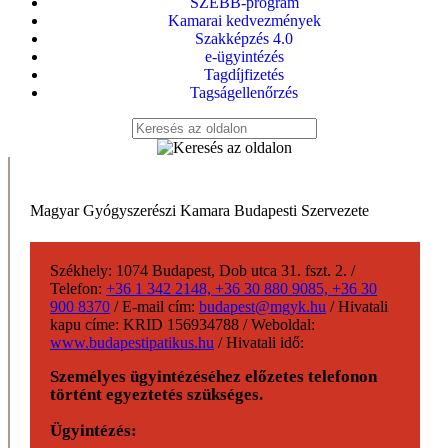
SZEBB-program
Kamarai kedvezmények
Szakképzés 4.0
e-ügyintézés
Tagdíjfizetés
Tagságellenőrzés
Magyar Gyógyszerészi Kamara Budapesti Szervezete
Székhely:
1074 Budapest, Dob utca 31. fszt. 2.
/
Telefon:
+36 1 342 2148, +36 30 880 9085, +36 30
900 8370
/
E-mail cím:
budapest@mgyk.hu
/
Hivatali
kapu címe:
KRID 156934788
/
Weboldal:
www.budapestipatikus.hu
/
Hivatali idő:
Személyes ügyintézéséhez előzetes telefonon
történt egyeztetés szükséges.
Ügyintézés: