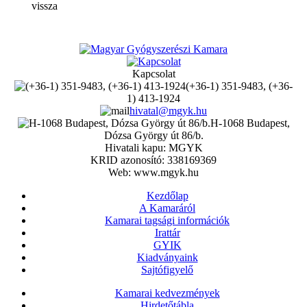
vissza
Kapcsolat
(+36-1) 351-9483, (+36-
1) 413-1924
hivatal@mgyk.hu
H-1068 Budapest,
Dózsa György út 86/b.
Hivatali kapu: MGYK
KRID azonosító: 338169369
Web: www.mgyk.hu
Kezdőlap
A Kamaráról
Kamarai tagsági információk
Irattár
GYIK
Kiadványaink
Sajtófigyelő
Kamarai kedvezmények
Hirdetőtábla