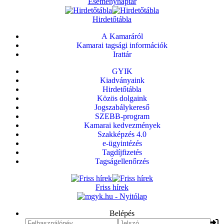
Eseménynaptár
Hirdetőtábla
A Kamaráról
Kamarai tagsági információk
Irattár
GYIK
Kiadványaink
Hirdetőtábla
Közös dolgaink
Jogszabálykereső
SZEBB-program
Kamarai kedvezmények
Szakképzés 4.0
e-ügyintézés
Tagdíjfizetés
Tagságellenőrzés
Friss hírek
Belépés