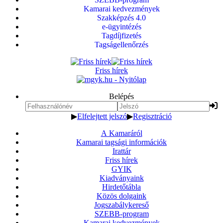
Kamarai kedvezmények
Szakképzés 4.0
e-ügyintézés
Tagdíjfizetés
Tagságellenőrzés
Friss hírek
Belépés
▶
Elfelejtett jelszó
▶
Regisztráció
A Kamaráról
Kamarai tagsági információk
Irattár
Friss hírek
GYIK
Kiadványaink
Hirdetőtábla
Közös dolgaink
Jogszabálykereső
SZEBB-program
Kamarai kedvezmények