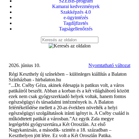
SZEBB-program
Kamarai kedvezmények
Szakképzés 4.0
e-ügyintézés
Tagdíjfizetés
Tagságellenőrzés
2026. június 10.
Nyomtatható változat
Régi Keszthely új színekben – különleges kiállítás a Balaton
Színházban - hirbalaton.hu
"...
Dr. Cséby Géza, akinek édesapja is patikus volt, a város
patikáiról beszélt. Abban a korban és a két világháború között
ezek nem csak gyógyszerkiadó helyek voltak, hanem fontos
egészségügyi és társadalmi intézmények is. A Balaton
felértékelődése mellett a 20-as években növelték a helyi
egészségügyi szolgáltatások iránti igényt is. A Cséby család is
működtetett patikát a városban.”Az egyik Zala megye
legrégebbi gyógyszertára,a Két Oroszlán. Az első
Nagykanizsán, a második- szintén a 18. században –
Keszthelyen jött létre. Ez volt a Két Oroszlán Patika.