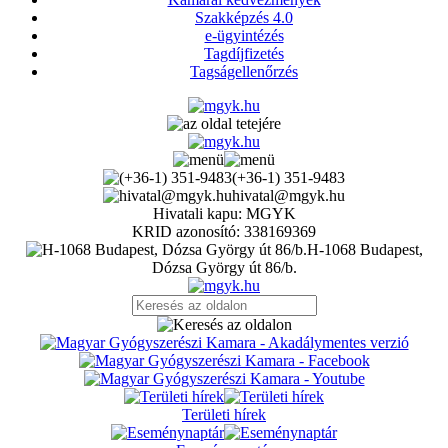
Szakképzés 4.0
e-ügyintézés
Tagdíjfizetés
Tagságellenőrzés
(+36-1) 351-9483
hivatal@mgyk.hu
Hivatali kapu: MGYK
KRID azonosító: 338169369
H-1068 Budapest,
Dózsa György út 86/b.
Területi hírek