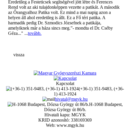
Eredetileg a Festeticsek segítségével jött létre és Ferences
Rend volt az aki tulajdonképpen vezette a patikát. A második
az Őrangyalhoz Patika volt. Ez mind a mai napig azon a
helyen áll ahol eredetileg is állt. Ez a Fő téri patika. A
harmadik pedig Dr. Szmodics Józsefnek a patikája,
amelyiknek már a háza sincs meg.”- mondta el Dr. Cséby
Géza..." ...
tovább.
vissza
Kapcsolat
(+36-1) 351-9483, (+36-
1) 413-1924
hivatal@mgyk.hu
H-1068 Budapest,
Dózsa György út 86/b.
Hivatali kapu: MGYK
KRID azonosító: 338169369
Web: www.mgyk.hu