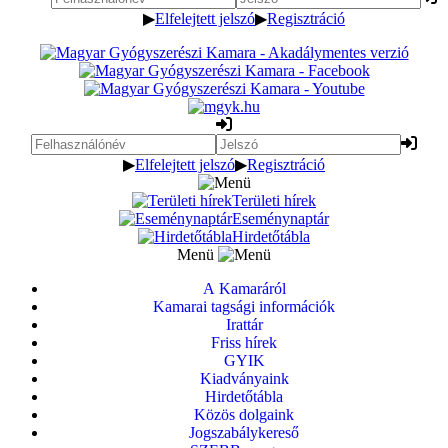
▶
Elfelejtett jelszó
▶
Regisztráció
▶
Elfelejtett jelszó
▶
Regisztráció
Területi hírek
Eseménynaptár
Hirdetőtábla
Menü
A Kamaráról
Kamarai tagsági információk
Irattár
Friss hírek
GYIK
Kiadványaink
Hirdetőtábla
Közös dolgaink
Jogszabálykereső