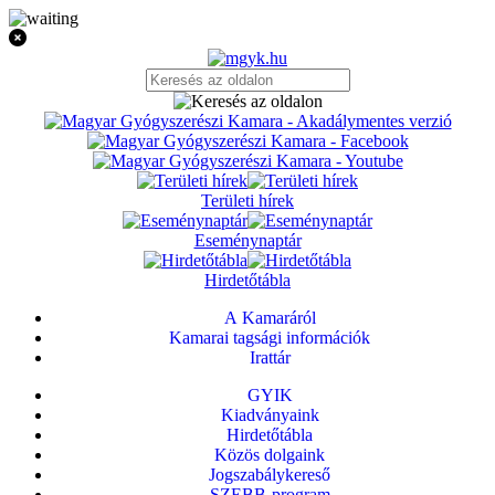
Területi hírek
Eseménynaptár
Hirdetőtábla
A Kamaráról
Kamarai tagsági információk
Irattár
GYIK
Kiadványaink
Hirdetőtábla
Közös dolgaink
Jogszabálykereső
SZEBB-program