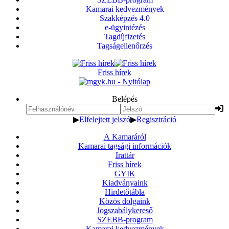
Kamarai kedvezmények
Szakképzés 4.0
e-ügyintézés
Tagdíjfizetés
Tagságellenőrzés
Friss hírek
Belépés
▶
Elfelejtett jelszó
▶
Regisztráció
A Kamaráról
Kamarai tagsági információk
Irattár
Friss hírek
GYIK
Kiadványaink
Hirdetőtábla
Közös dolgaink
Jogszabálykereső
SZEBB-program
Kamarai kedvezmények