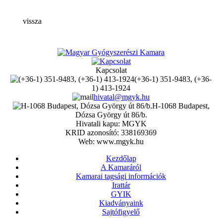
vissza
Kapcsolat
(+36-1) 351-9483, (+36-
1) 413-1924
hivatal@mgyk.hu
H-1068 Budapest,
Dózsa György út 86/b.
Hivatali kapu: MGYK
KRID azonosító: 338169369
Web: www.mgyk.hu
Kezdőlap
A Kamaráról
Kamarai tagsági információk
Irattár
GYIK
Kiadványaink
Sajtófigyelő