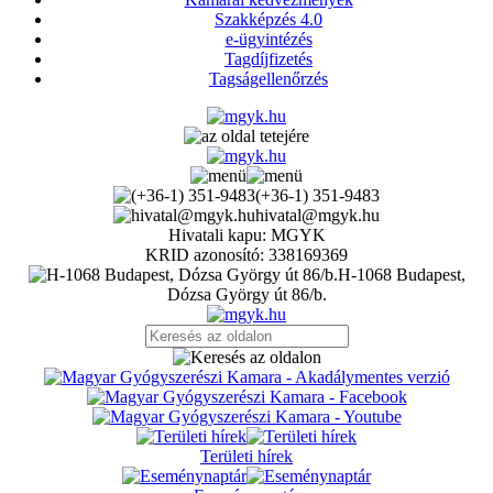
Szakképzés 4.0
e-ügyintézés
Tagdíjfizetés
Tagságellenőrzés
(+36-1) 351-9483
hivatal@mgyk.hu
Hivatali kapu: MGYK
KRID azonosító: 338169369
H-1068 Budapest,
Dózsa György út 86/b.
Területi hírek