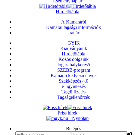
Eseménynaptár
Hirdetőtábla
A Kamaráról
Kamarai tagsági információk
Irattár
GYIK
Kiadványaink
Hirdetőtábla
Közös dolgaink
Jogszabálykereső
SZEBB-program
Kamarai kedvezmények
Szakképzés 4.0
e-ügyintézés
Tagdíjfizetés
Tagságellenőrzés
Friss hírek
Belépés