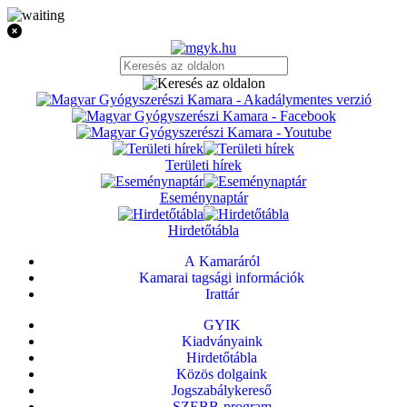
Területi hírek
Eseménynaptár
Hirdetőtábla
A Kamaráról
Kamarai tagsági információk
Irattár
GYIK
Kiadványaink
Hirdetőtábla
Közös dolgaink
Jogszabálykereső
SZEBB-program