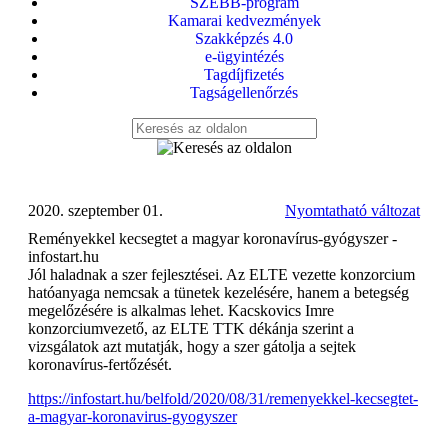
SZEBB-program
Kamarai kedvezmények
Szakképzés 4.0
e-ügyintézés
Tagdíjfizetés
Tagságellenőrzés
2020. szeptember 01.
Nyomtatható változat
Reményekkel kecsegtet a magyar koronavírus-gyógyszer -
infostart.hu
Jól haladnak a szer fejlesztései. Az ELTE vezette konzorcium
hatóanyaga nemcsak a tünetek kezelésére, hanem a betegség
megelőzésére is alkalmas lehet. Kacskovics Imre
konzorciumvezető, az ELTE TTK dékánja szerint a
vizsgálatok azt mutatják, hogy a szer gátolja a sejtek
koronavírus-fertőzését.
https://infostart.hu/belfold/2020/08/31/remenyekkel-kecsegtet-
a-magyar-koronavirus-gyogyszer