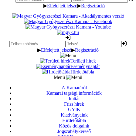
▶
Elfelejtett jelszó
▶
Regisztráció
▶
Elfelejtett jelszó
▶
Regisztráció
Területi hírek
Eseménynaptár
Hirdetőtábla
Menü
A Kamaráról
Kamarai tagsági információk
Irattár
Friss hírek
GYIK
Kiadványaink
Hirdetőtábla
Közös dolgaink
Jogszabálykereső