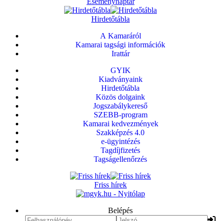
Eseménynaptár
Hirdetőtábla
A Kamaráról
Kamarai tagsági információk
Irattár
GYIK
Kiadványaink
Hirdetőtábla
Közös dolgaink
Jogszabálykereső
SZEBB-program
Kamarai kedvezmények
Szakképzés 4.0
e-ügyintézés
Tagdíjfizetés
Tagságellenőrzés
Friss hírek
Belépés