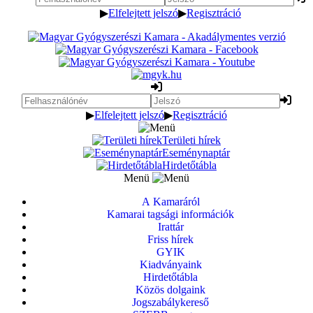
▶
Elfelejtett jelszó
▶
Regisztráció
▶
Elfelejtett jelszó
▶
Regisztráció
Területi hírek
Eseménynaptár
Hirdetőtábla
Menü
A Kamaráról
Kamarai tagsági információk
Irattár
Friss hírek
GYIK
Kiadványaink
Hirdetőtábla
Közös dolgaink
Jogszabálykereső