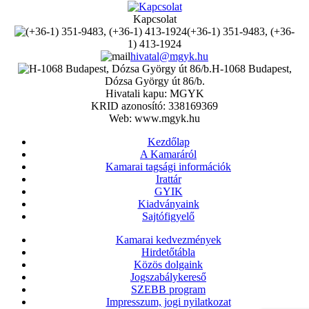
Kapcsolat
(+36-1) 351-9483, (+36-
1) 413-1924
hivatal@mgyk.hu
H-1068 Budapest,
Dózsa György út 86/b.
Hivatali kapu: MGYK
KRID azonosító: 338169369
Web: www.mgyk.hu
Kezdőlap
A Kamaráról
Kamarai tagsági információk
Irattár
GYIK
Kiadványaink
Sajtófigyelő
Kamarai kedvezmények
Hirdetőtábla
Közös dolgaink
Jogszabálykereső
SZEBB program
Impresszum, jogi nyilatkozat