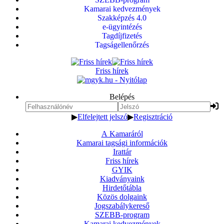
Kamarai kedvezmények
Szakképzés 4.0
e-ügyintézés
Tagdíjfizetés
Tagságellenőrzés
Friss hírek
Belépés
▶
Elfelejtett jelszó
▶
Regisztráció
A Kamaráról
Kamarai tagsági információk
Irattár
Friss hírek
GYIK
Kiadványaink
Hirdetőtábla
Közös dolgaink
Jogszabálykereső
SZEBB-program
Kamarai kedvezmények