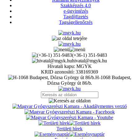
Szakképzés 4.0
e-ügyintézés
Tagdíjfizetés
Tagságellenőrzés
(+36-1) 351-9483
hivatal@mgyk.hu
Hivatali kapu: MGYK
KRID azonosító: 338169369
H-1068 Budapest,
Dózsa György út 86/b.
Területi hírek