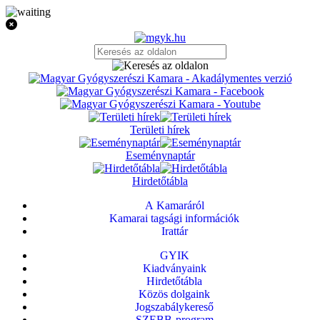
Területi hírek
Eseménynaptár
Hirdetőtábla
A Kamaráról
Kamarai tagsági információk
Irattár
GYIK
Kiadványaink
Hirdetőtábla
Közös dolgaink
Jogszabálykereső
SZEBB-program