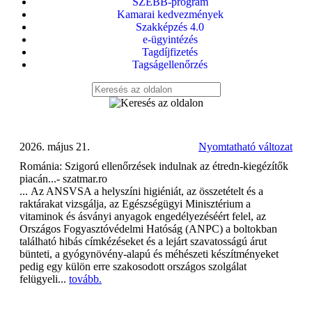
SZEBB-program
Kamarai kedvezmények
Szakképzés 4.0
e-ügyintézés
Tagdíjfizetés
Tagságellenőrzés
2026. május 21.
Nyomtatható változat
Románia: Szigorú ellenőrzések indulnak az étredn-kiegézítők
piacán...- szatmar.ro
... Az ANSVSA a helyszíni higiéniát, az összetételt és a
raktárakat vizsgálja, az
Egészségügyi Minisztérium
a
vitaminok és ásványi anyagok engedélyezéséért felel, az
Országos Fogyasztóvédelmi Hatóság (ANPC) a boltokban
található hibás címkézéseket és a lejárt szavatosságú árut
bünteti, a gyógynövény-alapú és méhészeti készítményeket
pedig egy külön erre szakosodott országos szolgálat
felügyeli...
tovább.