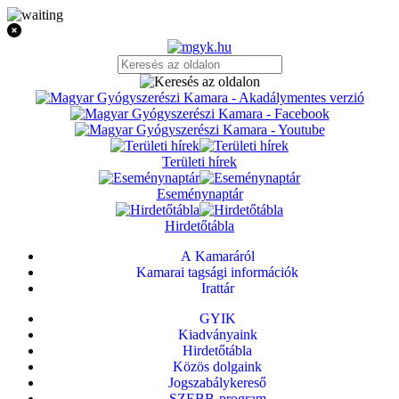
Területi hírek
Eseménynaptár
Hirdetőtábla
A Kamaráról
Kamarai tagsági információk
Irattár
GYIK
Kiadványaink
Hirdetőtábla
Közös dolgaink
Jogszabálykereső
SZEBB-program