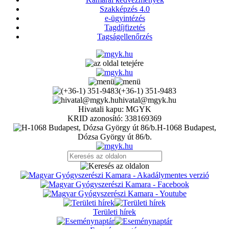
Szakképzés 4.0
e-ügyintézés
Tagdíjfizetés
Tagságellenőrzés
(+36-1) 351-9483
hivatal@mgyk.hu
Hivatali kapu: MGYK
KRID azonosító: 338169369
H-1068 Budapest,
Dózsa György út 86/b.
Területi hírek