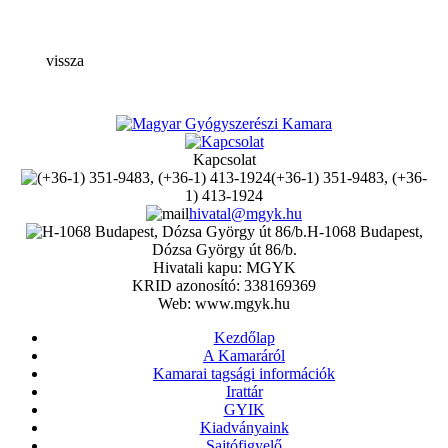
vissza
Kapcsolat
(+36-1) 351-9483, (+36-
1) 413-1924
hivatal@mgyk.hu
H-1068 Budapest,
Dózsa György út 86/b.
Hivatali kapu: MGYK
KRID azonosító: 338169369
Web: www.mgyk.hu
Kezdőlap
A Kamaráról
Kamarai tagsági információk
Irattár
GYIK
Kiadványaink
Sajtófigyelő