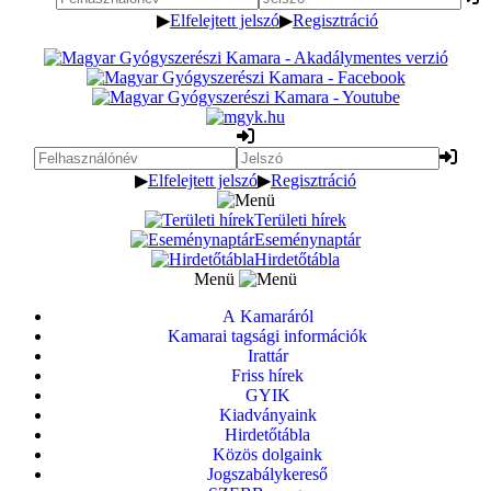
▶
Elfelejtett jelszó
▶
Regisztráció
▶
Elfelejtett jelszó
▶
Regisztráció
Területi hírek
Eseménynaptár
Hirdetőtábla
Menü
A Kamaráról
Kamarai tagsági információk
Irattár
Friss hírek
GYIK
Kiadványaink
Hirdetőtábla
Közös dolgaink
Jogszabálykereső