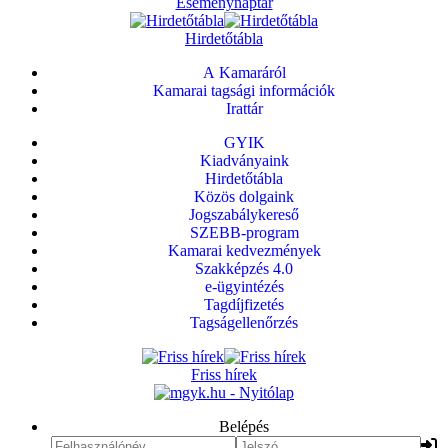
Eseménynaptár
Hirdetőtábla
A Kamaráról
Kamarai tagsági információk
Irattár
GYIK
Kiadványaink
Hirdetőtábla
Közös dolgaink
Jogszabálykereső
SZEBB-program
Kamarai kedvezmények
Szakképzés 4.0
e-ügyintézés
Tagdíjfizetés
Tagságellenőrzés
Friss hírek
Belépés