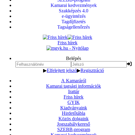
Kamarai kedvezmények
Szakképzés 4.0
e-ügyintézés
Tagdíjfizetés
Tagságellenőrzés
Friss hírek
Belépés
▶
Elfelejtett jelszó
▶
Regisztráció
A Kamaráról
Kamarai tagsági információk
Irattár
Friss hírek
GYIK
Kiadványaink
Hirdetőtábla
Közös dolgaink
Jogszabálykereső
SZEBB-program
Kamarai kedvezmények