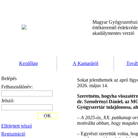
Magyar Gyógyszerész
értékteremtő érdekvéd
akadálymentes verzió
Kezdőlap
A Kamaráról
Továb
Belépés
Sokat jelenthetnek az apró figy
2026. május 14.
Felhasználónév:
Szeretném, hogyha visszatérn
Jelszó:
dr. Szendrényi Dániel, az M
Gyógyszertár tulajdonosa, aho
OK
–
A 2025-ös, XX. patikanap orsz
motiválta abban, hogy magukra 
Elfelejtett jelszó
–
Egyrészt szerettük volna, h
Regisztráció