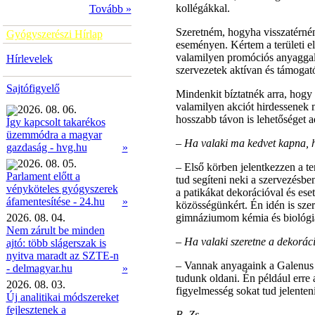
kollégákkal.
Tovább »
Szeretném, hogyha visszatérnén
Gyógyszerészi Hírlap
eseményen. Kértem a területi el
valamilyen promóciós anyaggal s
Hírlevelek
szervezetek aktívan és támogat
Sajtófigyelő
Mindenkit bíztatnék arra, hogy
valamilyen akciót hirdessenek me
2026. 08. 06.
hosszabb távon is lehetőséget a
Így kapcsolt takarékos
üzemmódra a magyar
–
Ha valaki ma kedvet kapna, h
»
gazdaság - hvg.hu
2026. 08. 05.
–
Első körben jelentkezzen a te
Parlament előtt a
tud segíteni neki a szervezésbe
vényköteles gyógyszerek
a patikákat dekorációval és ese
»
áfamentesítése - 24.hu
közösségünkért. Én idén is sze
2026. 08. 04.
gimnáziumom kémia és biológia 
Nem zárult be minden
–
Ha valaki szeretne a dekoráci
ajtó: több slágerszak is
nyitva maradt az SZTE-n
–
Vannak anyagaink a Galenus Kf
- delmagyar.hu
»
tudunk oldani. Én például erre
2026. 08. 03.
figyelmesség sokat tud jelente
Új analitikai módszereket
fejlesztenek a
B. Zs.