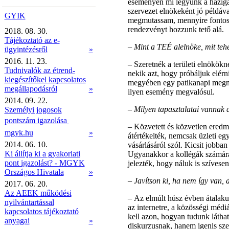
eseményen mi legyünk a házig
szervezet elnökeként jó példáva
GYIK
megmutassam, mennyire fontos 
rendezvényt hozzunk tető alá.
2018. 08. 30.
Tájékoztató az e-
–
Mint a TEÉ alelnöke, mit teh
ügyintézésről
»
2016. 11. 23.
–
Szeretnék a területi elnökök
Tudnivalók az étrend-
nekik azt, hogy próbáljuk elér
kiegészítőkel kapcsolatos
megyében egy patikanapi megnyi
megállapodásról
»
ilyen esemény megvalósul.
2014. 09. 22.
–
Milyen tapasztalatai vannak 
Személyi jogosok
pontszám igazolása 
–
Közvetett és közvetlen eredmé
mgyk.hu
»
átértékelték, nemcsak üzleti e
2014. 06. 10.
vásárlásáról szól. Kicsit jobba
Ki állítja ki a gyakorlati
Ugyanakkor a kollégák számára i
pont igazolást? - MGYK
jelezték, hogy náluk is szívese
Országos Hivatala
»
–
Javítson ki, ha nem így van,
2017. 06. 20.
Az AEEK működési
–
Az elmúlt húsz évben átalakul
nyilvántartással
az internetre, a közösségi méd
kapcsolatos tájékoztató
kell azon, hogyan tudunk látha
anyagai
»
diskurzusnak, hanem igenis sze