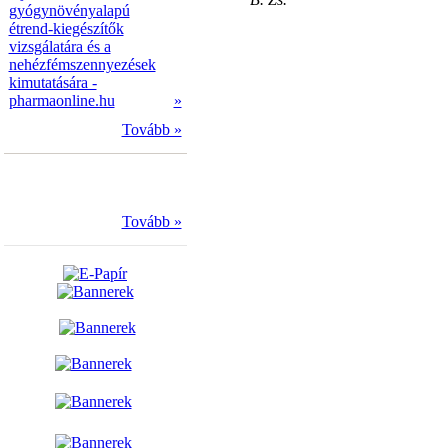
gyógynövényalapú
étrend-kiegészítők
vizsgálatára és a
nehézfémszennyezések
kimutatására -
pharmaonline.hu
»
Tovább »
Tovább »