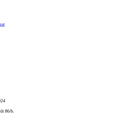
zat
924
út 86/b.