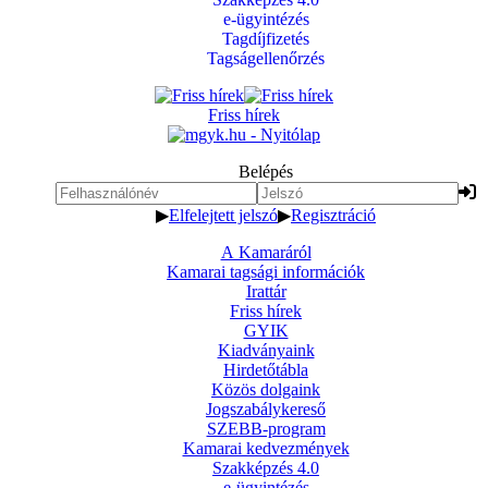
e-ügyintézés
Tagdíjfizetés
Tagságellenőrzés
Friss hírek
Belépés
▶
Elfelejtett jelszó
▶
Regisztráció
A Kamaráról
Kamarai tagsági információk
Irattár
Friss hírek
GYIK
Kiadványaink
Hirdetőtábla
Közös dolgaink
Jogszabálykereső
SZEBB-program
Kamarai kedvezmények
Szakképzés 4.0
e-ügyintézés