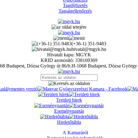
Tagdíjfizetés
Tagságellenőrzés
(+36-1) 351-9483
hivatal@mgyk.hu
Hivatali kapu: MGYK
KRID azonosító: 338169369
H-1068 Budapest, Dózsa György 
Területi hírek
Eseménynaptár
Hirdetőtábla
A Kamaráról