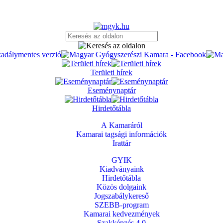
Területi hírek
Eseménynaptár
Hirdetőtábla
A Kamaráról
Kamarai tagsági információk
Irattár
GYIK
Kiadványaink
Hirdetőtábla
Közös dolgaink
Jogszabálykereső
SZEBB-program
Kamarai kedvezmények
Szakképzés 4.0