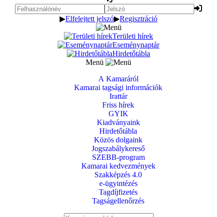
▶
Elfelejtett jelszó
▶
Regisztráció
Területi hírek
Eseménynaptár
Hirdetőtábla
Menü
A Kamaráról
Kamarai tagsági információk
Irattár
Friss hírek
GYIK
Kiadványaink
Hirdetőtábla
Közös dolgaink
Jogszabálykereső
SZEBB-program
Kamarai kedvezmények
Szakképzés 4.0
e-ügyintézés
Tagdíjfizetés
Tagságellenőrzés