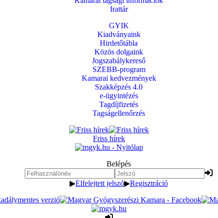
Kamarai tagsági információk
Irattár
GYIK
Kiadványaink
Hirdetőtábla
Közös dolgaink
Jogszabálykereső
SZEBB-program
Kamarai kedvezmények
Szakképzés 4.0
e-ügyintézés
Tagdíjfizetés
Tagságellenőrzés
Friss hírek
Belépés
▶
Elfelejtett jelszó
▶
Regisztráció