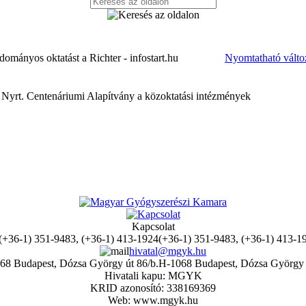
udományos oktatást a Richter - infostart.hu
Nyomtatható válto
n Nyrt. Centenáriumi Alapítvány a közoktatási intézmények
Kapcsolat
(+36-1) 351-9483, (+36-1) 413-1
hivatal@mgyk.hu
H-1068 Budapest, Dózsa György 
Hivatali kapu: MGYK
KRID azonosító: 338169369
Web: www.mgyk.hu