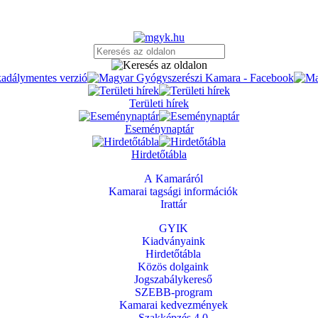
Területi hírek
Eseménynaptár
Hirdetőtábla
A Kamaráról
Kamarai tagsági információk
Irattár
GYIK
Kiadványaink
Hirdetőtábla
Közös dolgaink
Jogszabálykereső
SZEBB-program
Kamarai kedvezmények
Szakképzés 4.0