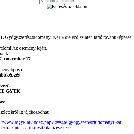
E Gyógyszerésztudományi Kar Kötelező szinten tartó továbbképzése
yelem! Az esemény lejárt.
pont:
7. november 17.
mény típusa:
ábbképzés
rvező:
TE GYTK
ás:
szletekről itt tájékozódhat:
p://www.mgyk.hu/index.php?id=szte-gyogyszeresztudomanyi-kar-
lezo-szinten-tarto-tovabbkepzese-szte