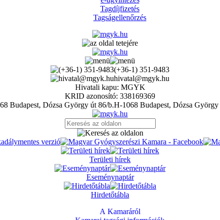
Tagdíjfizetés
Tagságellenőrzés
(+36-1) 351-9483
hivatal@mgyk.hu
Hivatali kapu: MGYK
KRID azonosító: 338169369
H-1068 Budapest, Dózsa György 
Területi hírek
Eseménynaptár
Hirdetőtábla
A Kamaráról