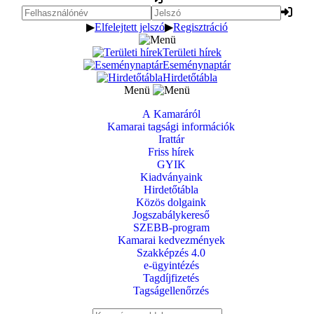
▶
Elfelejtett jelszó
▶
Regisztráció
Területi hírek
Eseménynaptár
Hirdetőtábla
Menü
A Kamaráról
Kamarai tagsági információk
Irattár
Friss hírek
GYIK
Kiadványaink
Hirdetőtábla
Közös dolgaink
Jogszabálykereső
SZEBB-program
Kamarai kedvezmények
Szakképzés 4.0
e-ügyintézés
Tagdíjfizetés
Tagságellenőrzés