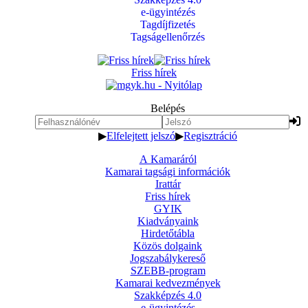
e-ügyintézés
Tagdíjfizetés
Tagságellenőrzés
Friss hírek
Belépés
▶
Elfelejtett jelszó
▶
Regisztráció
A Kamaráról
Kamarai tagsági információk
Irattár
Friss hírek
GYIK
Kiadványaink
Hirdetőtábla
Közös dolgaink
Jogszabálykereső
SZEBB-program
Kamarai kedvezmények
Szakképzés 4.0
e-ügyintézés