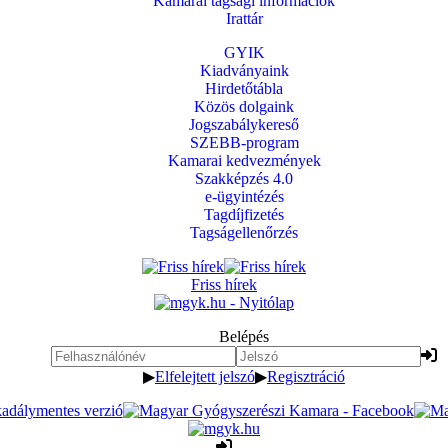
Kamarai tagsági információk
Irattár
GYIK
Kiadványaink
Hirdetőtábla
Közös dolgaink
Jogszabálykereső
SZEBB-program
Kamarai kedvezmények
Szakképzés 4.0
e-ügyintézés
Tagdíjfizetés
Tagságellenőrzés
Friss hírek
Belépés
▶
Elfelejtett jelszó
▶
Regisztráció