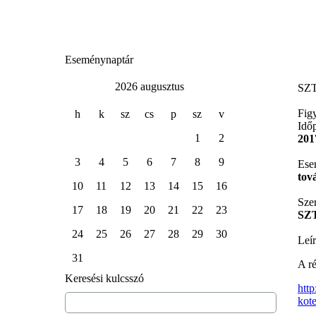
Eseménynaptár
2026 augusztus
SZT
Fig
h
k
sz
cs
p
sz
v
Idő
1
2
201
3
4
5
6
7
8
9
Ese
tov
10
11
12
13
14
15
16
Sze
17
18
19
20
21
22
23
SZ
24
25
26
27
28
29
30
Leír
31
A ré
Keresési kulcsszó
htt
kote