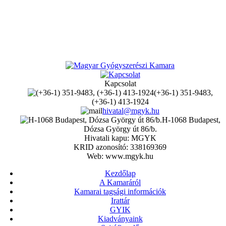
Kapcsolat
(+36-1) 351-9483,
(+36-1) 413-1924
hivatal@mgyk.hu
H-1068 Budapest,
Dózsa György út 86/b.
Hivatali kapu: MGYK
KRID azonosító: 338169369
Web: www.mgyk.hu
Kezdőlap
A Kamaráról
Kamarai tagsági információk
Irattár
GYIK
Kiadványaink