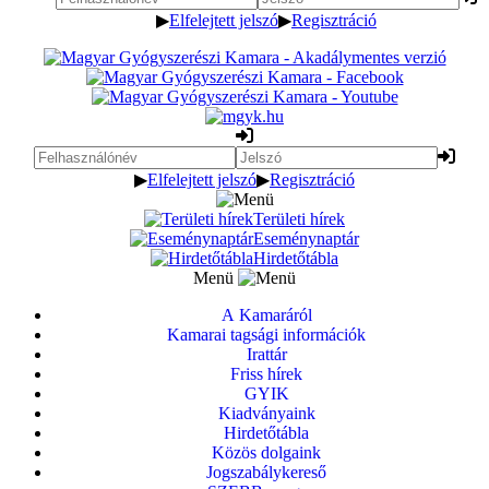
▶
Elfelejtett jelszó
▶
Regisztráció
▶
Elfelejtett jelszó
▶
Regisztráció
Területi hírek
Eseménynaptár
Hirdetőtábla
Menü
A Kamaráról
Kamarai tagsági információk
Irattár
Friss hírek
GYIK
Kiadványaink
Hirdetőtábla
Közös dolgaink
Jogszabálykereső