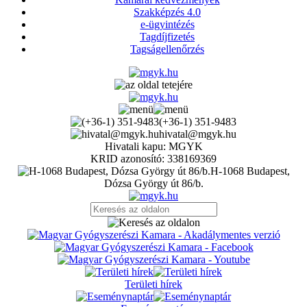
Szakképzés 4.0
e-ügyintézés
Tagdíjfizetés
Tagságellenőrzés
(+36-1) 351-9483
hivatal@mgyk.hu
Hivatali kapu: MGYK
KRID azonosító: 338169369
H-1068 Budapest,
Dózsa György út 86/b.
Területi hírek