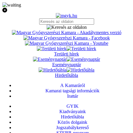
Területi hírek
Eseménynaptár
Hirdetőtábla
A Kamaráról
Kamarai tagsági információk
Irattár
GYIK
Kiadványaink
Hirdetőtábla
Közös dolgaink
Jogszabálykereső
SZEBB-program