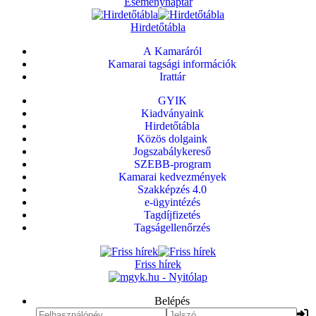
Eseménynaptár
Hirdetőtábla
A Kamaráról
Kamarai tagsági információk
Irattár
GYIK
Kiadványaink
Hirdetőtábla
Közös dolgaink
Jogszabálykereső
SZEBB-program
Kamarai kedvezmények
Szakképzés 4.0
e-ügyintézés
Tagdíjfizetés
Tagságellenőrzés
Friss hírek
Belépés