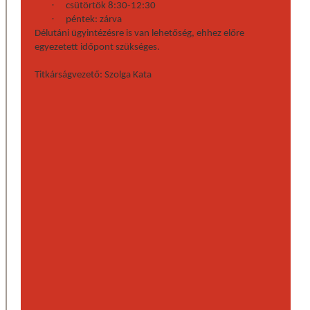
·
csütörtök 8:30-12:30
·
péntek: zárva
Délutáni ügyintézésre is van lehetőség, ehhez előre
egyezetett időpont szükséges.
Titkárságvezető: Szolga Kata