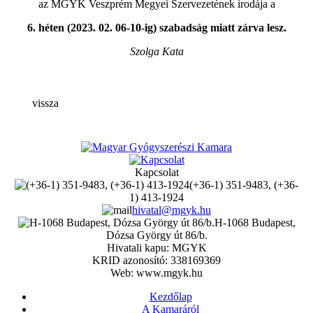
az MGYK Veszprém Megyei Szervezetének irodája a
6. héten (2023. 02. 06-10-ig) szabadság miatt zárva lesz.
Szolga Kata
vissza
Kapcsolat
(+36-1) 351-9483, (+36-
1) 413-1924
hivatal@mgyk.hu
H-1068 Budapest,
Dózsa György út 86/b.
Hivatali kapu: MGYK
KRID azonosító: 338169369
Web: www.mgyk.hu
Kezdőlap
A Kamaráról