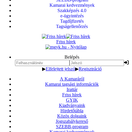
Kamarai kedvezmények
Szakképzés 4.0
e-ügyintézés
Tagdíjfizetés
Tagságellenőrzés
Friss hírek
Belépés
▶
Elfelejtett jelszó
▶
Regisztráció
A Kamaráról
Kamarai tagsági információk
Irattár
Friss hírek
GYIK
Kiadványaink
Hirdetőtábla
Közös dolgaink
Jogszabálykereső
SZEBB-program
Kamarai kedvezmények