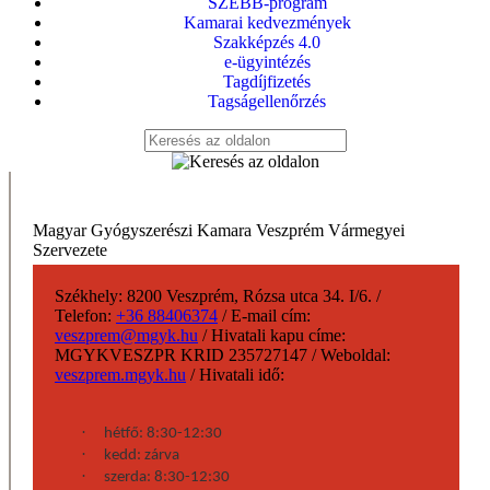
SZEBB-program
Kamarai kedvezmények
Szakképzés 4.0
e-ügyintézés
Tagdíjfizetés
Tagságellenőrzés
Magyar Gyógyszerészi Kamara Veszprém Vármegyei
Szervezete
Székhely:
8200 Veszprém, Rózsa utca 34. I/6.
/
Telefon:
+36 88406374
/
E-mail cím:
veszprem@mgyk.hu
/
Hivatali kapu címe:
MGYKVESZPR KRID 235727147
/
Weboldal:
veszprem.mgyk.hu
/
Hivatali idő:
·
hétfő: 8:30-12:30
·
kedd: zárva
·
szerda: 8:30-12:30