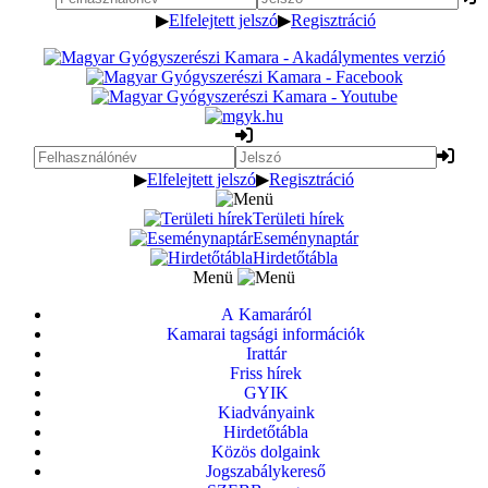
▶
Elfelejtett jelszó
▶
Regisztráció
▶
Elfelejtett jelszó
▶
Regisztráció
Területi hírek
Eseménynaptár
Hirdetőtábla
Menü
A Kamaráról
Kamarai tagsági információk
Irattár
Friss hírek
GYIK
Kiadványaink
Hirdetőtábla
Közös dolgaink
Jogszabálykereső