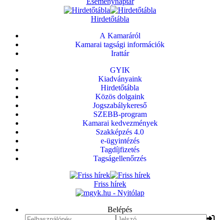
Eseménynaptár
Hirdetőtábla
A Kamaráról
Kamarai tagsági információk
Irattár
GYIK
Kiadványaink
Hirdetőtábla
Közös dolgaink
Jogszabálykereső
SZEBB-program
Kamarai kedvezmények
Szakképzés 4.0
e-ügyintézés
Tagdíjfizetés
Tagságellenőrzés
Friss hírek
Belépés