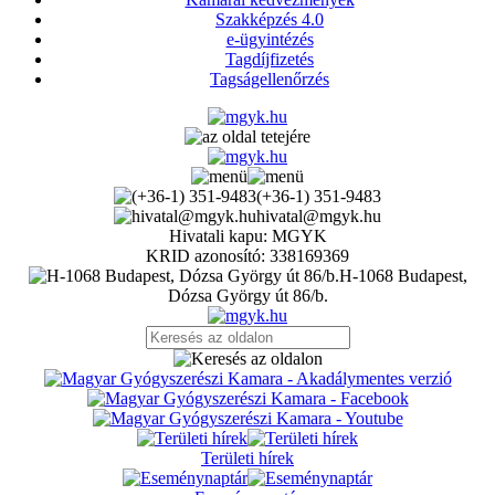
Szakképzés 4.0
e-ügyintézés
Tagdíjfizetés
Tagságellenőrzés
(+36-1) 351-9483
hivatal@mgyk.hu
Hivatali kapu: MGYK
KRID azonosító: 338169369
H-1068 Budapest,
Dózsa György út 86/b.
Területi hírek