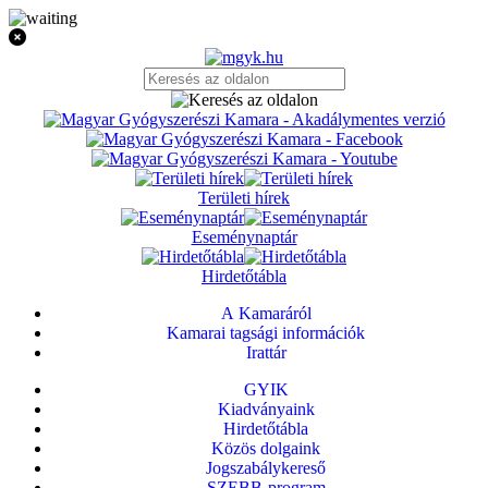
Területi hírek
Eseménynaptár
Hirdetőtábla
A Kamaráról
Kamarai tagsági információk
Irattár
GYIK
Kiadványaink
Hirdetőtábla
Közös dolgaink
Jogszabálykereső
SZEBB-program