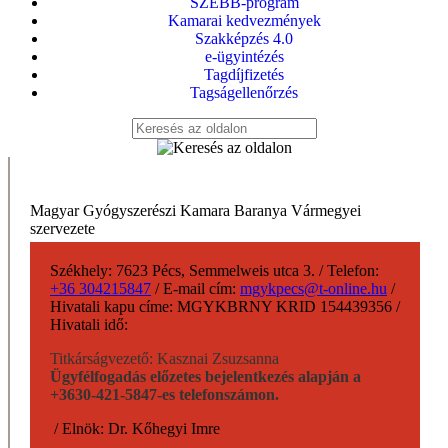
SZEBB-program
Kamarai kedvezmények
Szakképzés 4.0
e-ügyintézés
Tagdíjfizetés
Tagságellenőrzés
Magyar Gyógyszerészi Kamara Baranya Vármegyei
szervezete
Székhely:
7623 Pécs, Semmelweis utca 3.
/
Telefon:
+36 304215847
/
E-mail cím:
mgykpecs@t-online.hu
/
Hivatali kapu címe:
MGYKBRNY KRID 154439356
/
Hivatali idő:
Titkárságvezető: Kasznai Zsuzsanna
Ügyfélfogadás előzetes bejelentkezés alapján a
+3630-421-5847-es telefonszámon.
/
Elnök:
Dr. Kőhegyi Imre