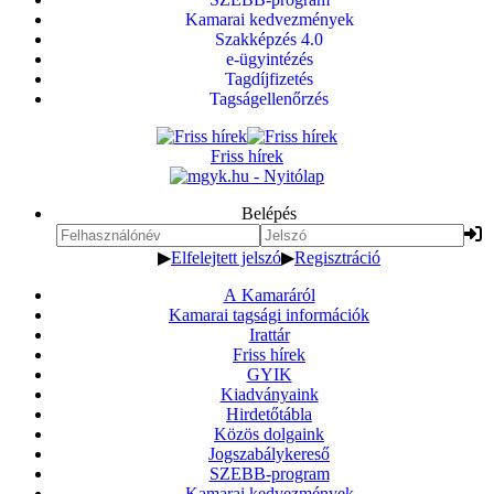
Kamarai kedvezmények
Szakképzés 4.0
e-ügyintézés
Tagdíjfizetés
Tagságellenőrzés
Friss hírek
Belépés
▶
Elfelejtett jelszó
▶
Regisztráció
A Kamaráról
Kamarai tagsági információk
Irattár
Friss hírek
GYIK
Kiadványaink
Hirdetőtábla
Közös dolgaink
Jogszabálykereső
SZEBB-program
Kamarai kedvezmények