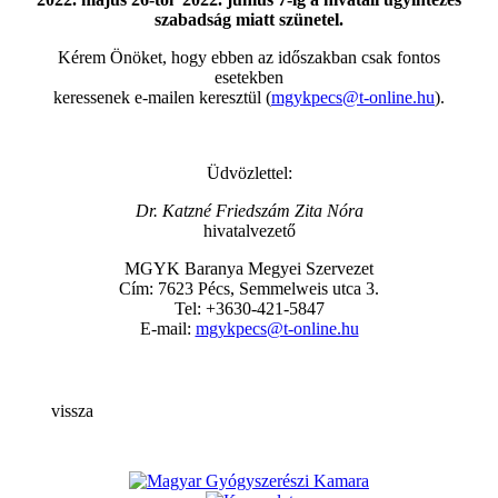
szabadság miatt szünetel.
Kérem Önöket, hogy ebben az időszakban csak fontos
esetekben
keressenek e-mailen keresztül (
mgykpecs@t-online.hu
).
Üdvözlettel:
Dr. Katzné Friedszám Zita Nóra
hivatalvezető
MGYK Baranya Megyei Szervezet
Cím: 7623 Pécs, Semmelweis utca 3.
Tel: +3630-421-5847
E-mail:
mgykpecs@t-online.hu
vissza