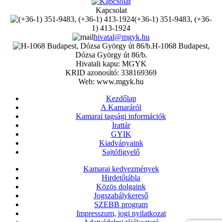
Kapcsolat
(+36-1) 351-9483, (+36-
1) 413-1924
hivatal@mgyk.hu
H-1068 Budapest,
Dózsa György út 86/b.
Hivatali kapu: MGYK
KRID azonosító: 338169369
Web: www.mgyk.hu
Kezdőlap
A Kamaráról
Kamarai tagsági információk
Irattár
GYIK
Kiadványaink
Sajtófigyelő
Kamarai kedvezmények
Hirdetőtábla
Közös dolgaink
Jogszabálykereső
SZEBB program
Impresszum, jogi nyilatkozat