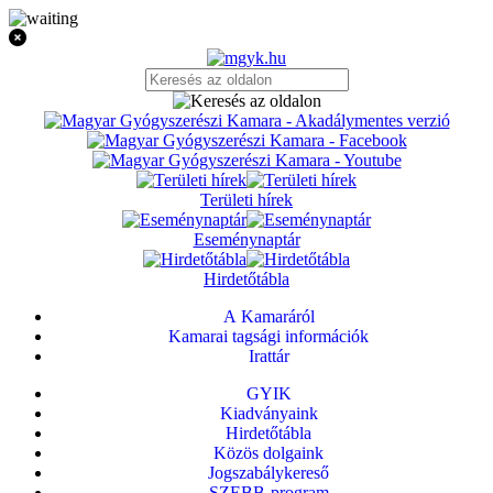
Területi hírek
Eseménynaptár
Hirdetőtábla
A Kamaráról
Kamarai tagsági információk
Irattár
GYIK
Kiadványaink
Hirdetőtábla
Közös dolgaink
Jogszabálykereső
SZEBB-program