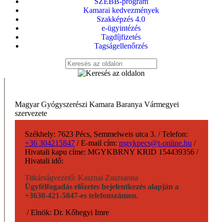
SZEBB-program
Kamarai kedvezmények
Szakképzés 4.0
e-ügyintézés
Tagdíjfizetés
Tagságellenőrzés
Magyar Gyógyszerészi Kamara Baranya Vármegyei
szervezete
Székhely:
7623 Pécs, Semmelweis utca 3.
/
Telefon:
+36 304215847
/
E-mail cím:
mgykpecs@t-online.hu
/
Hivatali kapu címe:
MGYKBRNY KRID 154439356
/
Hivatali idő:
Titkárságvezető: Kasznai Zsuzsanna
Ügyfélfogadás előzetes bejelentkezés alapján a
+3630-421-5847-es telefonszámon.
/
Elnök:
Dr. Kőhegyi Imre