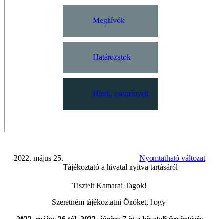
Meghívók
Határozatok
Hírek, események
2022. május 25.
Nyomtatható változat
Tájékoztató a hivatal nyitva tartásáról
Tisztelt Kamarai Tagok!
Szeretném tájékoztatni Önöket, hogy
2022. május 26-tól 2022. június 7-ig a hivatali ügyintézés