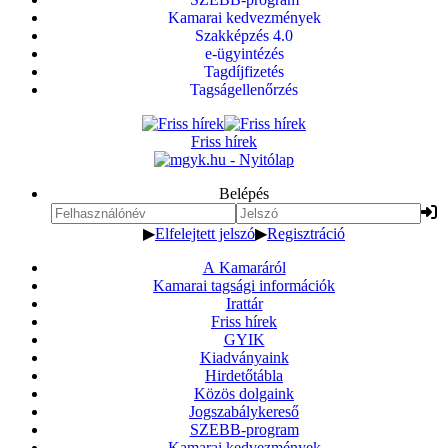
Kamarai kedvezmények
Szakképzés 4.0
e-ügyintézés
Tagdíjfizetés
Tagságellenőrzés
Friss hírek
Belépés
▶
Elfelejtett jelszó
▶
Regisztráció
A Kamaráról
Kamarai tagsági információk
Irattár
Friss hírek
GYIK
Kiadványaink
Hirdetőtábla
Közös dolgaink
Jogszabálykereső
SZEBB-program
Kamarai kedvezmények