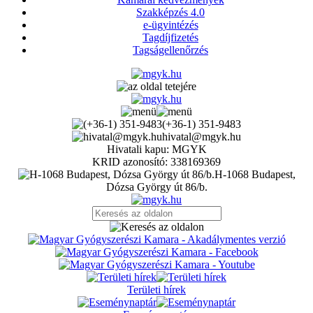
Szakképzés 4.0
e-ügyintézés
Tagdíjfizetés
Tagságellenőrzés
(+36-1) 351-9483
hivatal@mgyk.hu
Hivatali kapu: MGYK
KRID azonosító: 338169369
H-1068 Budapest,
Dózsa György út 86/b.
Területi hírek