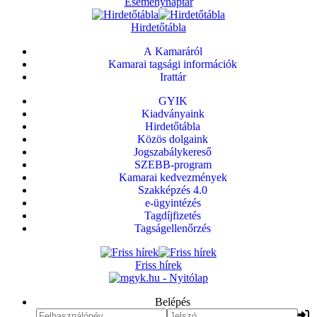
Eseménynaptár
Hirdetőtábla
A Kamaráról
Kamarai tagsági információk
Irattár
GYIK
Kiadványaink
Hirdetőtábla
Közös dolgaink
Jogszabálykereső
SZEBB-program
Kamarai kedvezmények
Szakképzés 4.0
e-ügyintézés
Tagdíjfizetés
Tagságellenőrzés
Friss hírek
Belépés