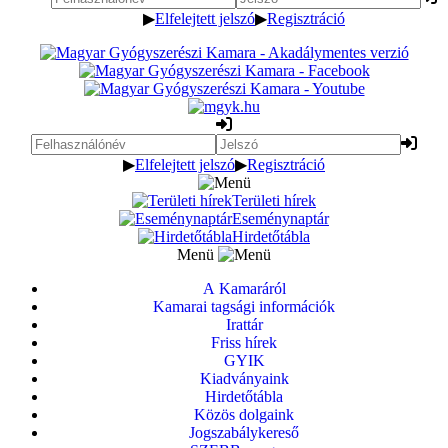
▶
Elfelejtett jelszó
▶
Regisztráció
▶
Elfelejtett jelszó
▶
Regisztráció
Területi hírek
Eseménynaptár
Hirdetőtábla
Menü
A Kamaráról
Kamarai tagsági információk
Irattár
Friss hírek
GYIK
Kiadványaink
Hirdetőtábla
Közös dolgaink
Jogszabálykereső