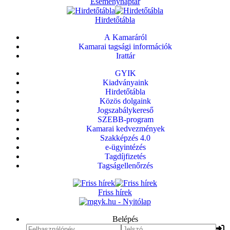
Eseménynaptár
Hirdetőtábla
A Kamaráról
Kamarai tagsági információk
Irattár
GYIK
Kiadványaink
Hirdetőtábla
Közös dolgaink
Jogszabálykereső
SZEBB-program
Kamarai kedvezmények
Szakképzés 4.0
e-ügyintézés
Tagdíjfizetés
Tagságellenőrzés
Friss hírek
Belépés