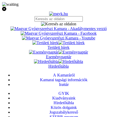
Területi hírek
Eseménynaptár
Hirdetőtábla
A Kamaráról
Kamarai tagsági információk
Irattár
GYIK
Kiadványaink
Hirdetőtábla
Közös dolgaink
Jogszabálykereső
SZEBB-program