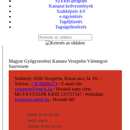
SZEBB-program
Kamarai kedvezmények
Szakképzés 4.0
e-ügyintézés
Tagdíjfizetés
Tagságellenőrzés
Magyar Gyógyszerészi Kamara Veszprém Vármegyei
Szervezete
Székhely:
8200 Veszprém, Rózsa utca 34. I/6.
/
Telefon:
+36 88406374
/
E-mail cím:
veszprem@mgyk.hu
/
Hivatali kapu címe:
MGYKVESZPR KRID 235727147
/
Weboldal:
veszprem.mgyk.hu
/
Hivatali idő:
·
hétfő: 8:30-12:30
·
kedd: zárva
·
szerda: 8:30-12:30