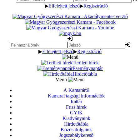
▶
Elfelejtett jelszó
▶
Regisztráció
▶
Elfelejtett jelszó
▶
Regisztráció
Területi hírek
Eseménynaptár
Hirdetőtábla
Menü
A Kamaráról
Kamarai tagsági információk
Irattár
Friss hírek
GYIK
Kiadványaink
Hirdetőtábla
Közös dolgaink
Jogszabálykereső