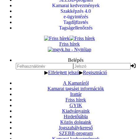
Kamarai kedvezmények
Szakképzés 4.0
e-ügyintézés
Tagdíjfizetés
Tagságellenőrzés
Friss hírek
Belépés
▶
Elfelejtett jelszó
▶
Regisztráció
A Kamaráról
Kamarai tagsági információk
Irattár
Friss hírek
GYIK
Kiadványaink
Hirdetőtábla
Közös dolgaink
Jogszabálykereső
SZEBB-program
Kamarai kedvezmények