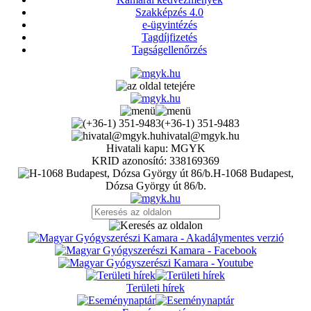
Szakképzés 4.0
e-ügyintézés
Tagdíjfizetés
Tagságellenőrzés
(+36-1) 351-9483
hivatal@mgyk.hu
Hivatali kapu: MGYK
KRID azonosító: 338169369
H-1068 Budapest,
Dózsa György út 86/b.
Területi hírek