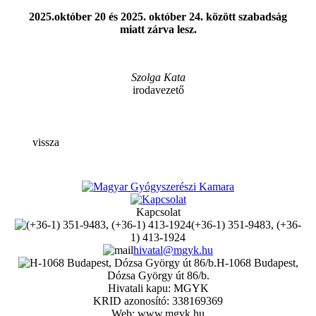
2025.október 20 és 2025. október 24. között szabadság
miatt zárva lesz.
Szolga Kata
irodavezető
vissza
Kapcsolat
(+36-1) 351-9483, (+36-
1) 413-1924
hivatal@mgyk.hu
H-1068 Budapest,
Dózsa György út 86/b.
Hivatali kapu: MGYK
KRID azonosító: 338169369
Web: www.mgyk.hu