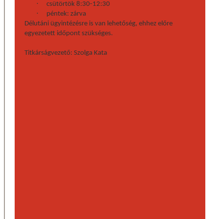
·
csütörtök 8:30-12:30
·
péntek: zárva
Délutáni ügyintézésre is van lehetőség, ehhez előre
egyezetett időpont szükséges.
Titkárságvezető: Szolga Kata