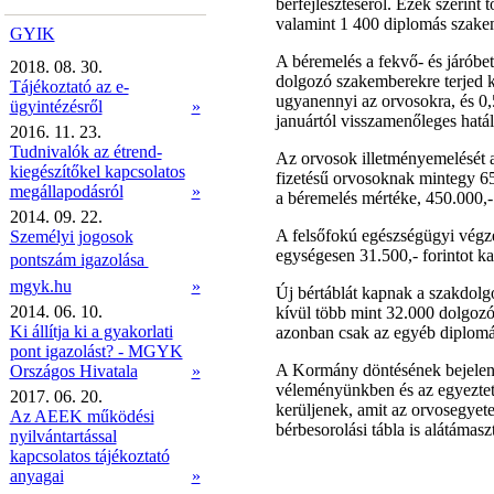
bérfejlesztéséről. Ezek szerint
valamint 1 400 diplomás szake
GYIK
A béremelés a fekvő- és járóbe
2018. 08. 30.
dolgozó szakemberekre terjed ki
Tájékoztató az e-
ugyanennyi az orvosokra, és 0,
ügyintézésről
»
januártól visszamenőleges hatál
2016. 11. 23.
Tudnivalók az étrend-
Az orvosok illetményemelését a 
kiegészítőkel kapcsolatos
fizetésű orvosoknak mintegy 65.8
megállapodásról
»
a béremelés mértéke, 450.000,- 
2014. 09. 22.
A felsőfokú egészségügyi végz
Személyi jogosok
egységesen 31.500,- forintot k
pontszám igazolása 
mgyk.hu
»
Új bértáblát kapnak a szakdolg
2014. 06. 10.
kívül több mint 32.000 dolgozó 
Ki állítja ki a gyakorlati
azonban csak az egyéb diplomá
pont igazolást? - MGYK
A Kormány döntésének bejelenté
Országos Hivatala
»
véleményünkben és az egyezteté
2017. 06. 20.
kerüljenek, amit az orvosegyete
Az AEEK működési
bérbesorolási tábla is alátámaszt
nyilvántartással
kapcsolatos tájékoztató
anyagai
»