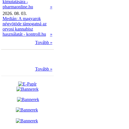
kimutatására -
pharmaonline.hu
»
2026. 08. 03.
Medián: A magyarok
négyötöde támogatná az
orvosi kannabisz
használatát - kontroll.hu
»
Tovább »
Tovább »