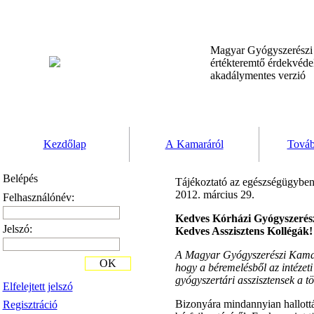
Magyar Gyógyszerész
értékteremtő érdekvéd
akadálymentes verzió
Kezdőlap
A Kamaráról
Továb
Belépés
Tájékoztató az egészségügyben
2012. március 29.
Felhasználónév:
Kedves Kórházi Gyógyszerész
Jelszó:
Kedves Asszisztens Kollégák!
A Magyar Gyógyszerészi Kamara
OK
hogy a béremelésből az intézeti
gyógyszertári asszisztensek a 
Elfelejtett jelszó
Bizonyára mindannyian hallottá
Regisztráció