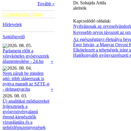
Dr. Sohajda Attila
Tovább »
alelnök
Gyógyszerészi Hírlap
Kapcsolódó oldalak:
Hírlevelek
Nyilvánosak az orvoselvándorl
Kevesebb orvos távozott az ors
Sajtófigyelő
Az egészségügyi életpálya bev
Éger István, a Magyar Orvosi 
2026. 08. 05.
Elkötelezett a tehetségek iránt
Parlament előtt a
Hatékonyabb gyógyszerészeti sz
vényköteles gyógyszerek
»
áfamentesítése - 24.hu
2026. 08. 04.
Nem zárult be minden
ajtó: több slágerszak is
nyitva maradt az SZTE-n
»
- delmagyar.hu
2026. 08. 03.
Új analitikai módszereket
fejlesztenek a
gyógynövényalapú
étrend-kiegészítők
vizsgálatára és a
nehézfémszennyezések