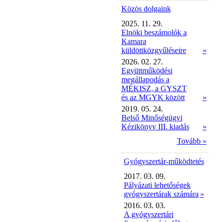
Közös dolgaink
2025. 11. 29.
Elnöki beszámolók a
Kamara
küldöttközgyűléseire
»
2026. 02. 27.
Együttműködési
megállapodás a
MÉKISZ, a GYSZT
és az MGYK között
»
2019. 05. 24.
Belső Minőségügyi
Kézikönyv III. kiadás
»
Tovább »
Gyógyszertár-működtetés
2017. 03. 09.
Pályázati lehetőségek
gyógyszertárak számára
»
2016. 03. 03.
A gyógyszertári