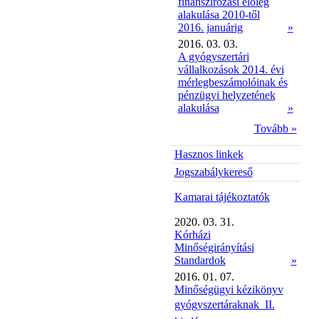
finanszírozási előleg
alakulása 2010-től
2016. januárig
»
2016. 03. 03.
A gyógyszertári
vállalkozások 2014. évi
mérlegbeszámolóinak és
pénzügyi helyzetének
alakulása
»
Tovább »
Hasznos linkek
Jogszabálykereső
Kamarai tájékoztatók
2020. 03. 31.
Kórházi
Minőségirányítási
Standardok
»
2016. 01. 07.
Minőségügyi kézikönyv
gyógyszertáraknak  II.