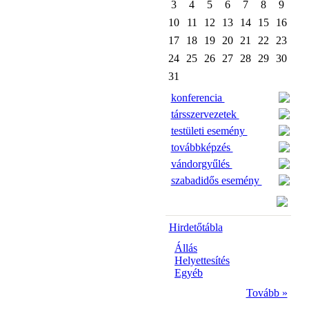
3
4
5
6
7
8
9
10
11
12
13
14
15
16
17
18
19
20
21
22
23
24
25
26
27
28
29
30
31
konferencia
társszervezetek
testületi esemény
továbbképzés
vándorgyűlés
szabadidős esemény
Hirdetőtábla
Állás
Helyettesítés
Egyéb
Tovább »