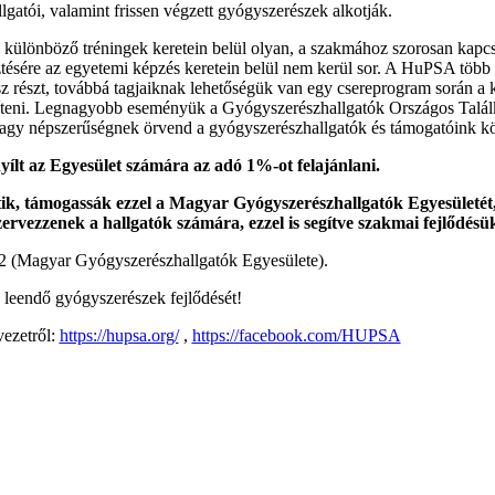
lgatói, valamint frissen végzett gyógyszerészek alkotják.
 különböző tréningek keretein belül olyan, a szakmához szorosan kapcs
esztésére az egyetemi képzés keretein belül nem kerül sor. A HuPSA több k
 részt, továbbá tagjaiknak lehetőségük van egy csereprogram során a k
síteni. Legnagyobb eseményük a Gyógyszerészhallgatók Országos Találk
y népszerűségnek örvend a gyógyszerészhallgatók és támogatóink kö
nyílt az Egyesület számára az adó 1%-ot felajánlani.
ik, támogassák ezzel a Magyar Gyógyszerészhallgatók Egyesülete
ervezzenek a hallgatók számára, ezzel is segítve szakmai fejlődésü
(Magyar Gyógyszerészhallgatók Egyesülete).
 leendő gyógyszerészek fejlődését!
vezetről:
https://hupsa.org/
,
https://facebook.com/HUPSA