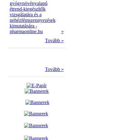
gyógynövényalapú
étrend-kiegészítők
vizsgálatára és a
nehézfémszennyezések
kimutatására -
pharmaonline.hu
»
Tovább »
Tovább »