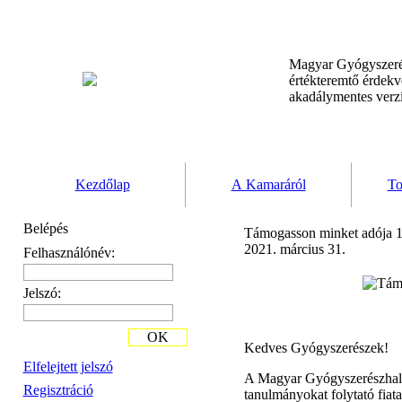
Magyar Gyógyszeré
értékteremtő érdek
akadálymentes verz
Kezdőlap
A Kamaráról
To
Belépés
Támogasson minket adója 1
2021. március 31.
Felhasználónév:
Jelszó:
OK
Kedves Gyógyszerészek!
Elfelejtett jelszó
A Magyar Gyógyszerészhallg
Regisztráció
tanulmányokat folytató fiat