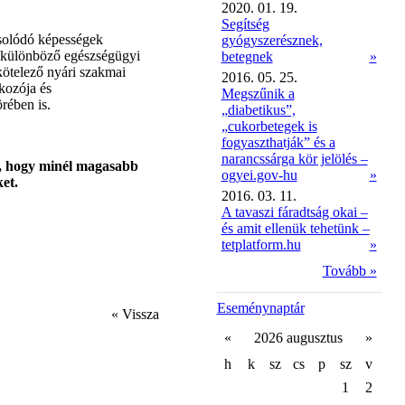
2020. 01. 19.
Segítség
olódó képességek
gyógyszerésznek,
ülönböző egészségügyi
betegnek
»
ötelező nyári szakmai
2016. 05. 25.
ozója és
Megszűnik a
rében is.
„diabetikus”,
„cukorbetegek is
fogyaszthatják” és a
narancssárga kör jelölés –
́t, hogy minél magasabb
ogyei.gov-hu
»
ket.
2016. 03. 11.
A tavaszi fáradtság okai –
és amit ellenük tehetünk –
tetplatform.hu
»
Tovább »
Eseménynaptár
« Vissza
«
2026 augusztus
»
h
k
sz
cs
p
sz
v
1
2