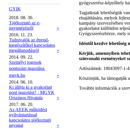
gyógyszerész-képzőhely hal
GYIK
Tagjaiknak lehetőségük van
2018. 08. 30.
elsajátítására, melyek fejl
Tájékoztató az e-
kampány szervezésében vesz
ügyintézésről
»
gyakorlatot külföldön telje
Gyógyszerészbörze, mely nag
2016. 11. 23.
Tudnivalók az étrend-
Idéntől kezdve lehetőség 
kiegészítőkel kapcsolatos
megállapodásról
»
Kérjük, amennyiben tehet
2014. 09. 22.
színvonalú eseményeket sz
Személyi jogosok
pontszám igazolása 
Adószámuk: 18043097-1-42 
mgyk.hu
»
Köszönjük, ha támogatják a
2014. 06. 10.
Ki állítja ki a gyakorlati
További információk a szer
pont igazolást? - MGYK
Országos Hivatala
»
2017. 06. 20.
Az AEEK működési
nyilvántartással
kapcsolatos tájékoztató
anyagai
»