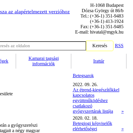
H-1068 Budapest
Dózsa György út 86/b
sza az alapértelmezett verzióhoz
Tel.: (+36-1) 351-9483
(+36-1) 413-1924
Fax: (+36-1) 351-9485
E-mail: hivatal@mgyk.hu
Keresés
RSS
Kamarai tagsági
ségek
Irattár
információk
Betegsarok
2022. 09. 26.
Az étrend-kiegészítőkkel
kapcsolatos
együttműködéshez
csatlakozó
gyógyszertárak listája
»
2020. 02. 18.
Betegjogi képviselők
rán a gyógyszerészi
elérhetőségei
»
tagjait a négy magyar