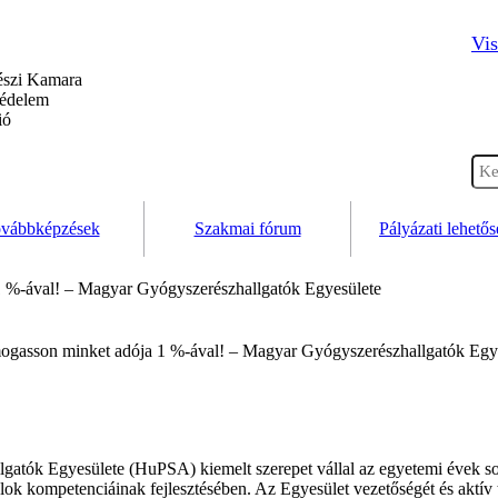
Vis
szi Kamara
védelem
ió
vábbképzések
Szakmai fórum
Pályázati lehető
 %-ával! – Magyar Gyógyszerészhallgatók Egyesülete
atók Egyesülete (HuPSA) kiemelt szerepet vállal az egyetemi évek so
alok kompetenciáinak fejlesztésében. Az Egyesület vezetőségét és aktív 