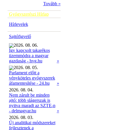
Tovább »
Gyógyszerészi Hírlap
Hírlevelek
Sajtófigyelő
2026. 08. 06.
Így kapcsolt takarékos
üzemmódra a magyar
»
gazdaság - hvg.hu
2026. 08. 05.
Parlament előtt a
vényköteles gyógyszerek
»
áfamentesítése - 24.hu
2026. 08. 04.
Nem zárult be minden
ajtó: több slágerszak is
nyitva maradt az SZTE-n
- delmagyar.hu
»
2026. 08. 03.
Új analitikai módszereket
fejlesztenek a