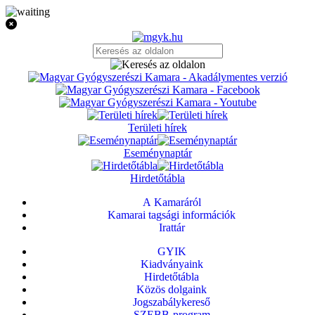
Területi hírek
Eseménynaptár
Hirdetőtábla
A Kamaráról
Kamarai tagsági információk
Irattár
GYIK
Kiadványaink
Hirdetőtábla
Közös dolgaink
Jogszabálykereső
SZEBB-program