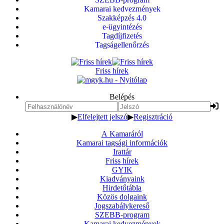
Kamarai kedvezmények
Szakképzés 4.0
e-ügyintézés
Tagdíjfizetés
Tagságellenőrzés
Friss hírek
Belépés
▶
Elfelejtett jelszó
▶
Regisztráció
A Kamaráról
Kamarai tagsági információk
Irattár
Friss hírek
GYIK
Kiadványaink
Hirdetőtábla
Közös dolgaink
Jogszabálykereső
SZEBB-program
Kamarai kedvezmények