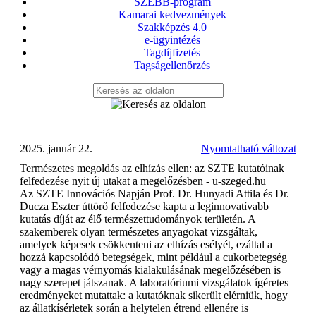
SZEBB-program
Kamarai kedvezmények
Szakképzés 4.0
e-ügyintézés
Tagdíjfizetés
Tagságellenőrzés
2025. január 22.
Nyomtatható változat
Természetes megoldás az elhízás ellen: az SZTE kutatóinak
felfedezése nyit új utakat a megelőzésben - u-szeged.hu
Az SZTE Innovációs Napján Prof. Dr. Hunyadi Attila és Dr.
Ducza Eszter úttörő felfedezése kapta a leginnovatívabb
kutatás díját az élő természettudományok területén. A
szakemberek olyan természetes anyagokat vizsgáltak,
amelyek képesek csökkenteni az elhízás esélyét, ezáltal a
hozzá kapcsolódó betegségek, mint például a cukorbetegség
vagy a magas vérnyomás kialakulásának megelőzésében is
nagy szerepet játszanak. A laboratóriumi vizsgálatok ígéretes
eredményeket mutattak: a kutatóknak sikerült elérniük, hogy
az állatkísérletek során a helytelen étrend ellenére is