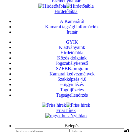
Eseménynaptár
Hirdetőtábla
A Kamaráról
Kamarai tagsági információk
Irattár
GYIK
Kiadványaink
Hirdetőtábla
Közös dolgaink
Jogszabálykereső
SZEBB-program
Kamarai kedvezmények
Szakképzés 4.0
e-ügyintézés
Tagdíjfizetés
Tagságellenőrzés
Friss hírek
Belépés