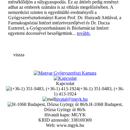
mérséklődjön a súlygyarapodás. Ez az áttörés pedig reményt
adhat az emberek számára is az elhízás megelőzésében. A
nemzetközi szinten is egyedülálló eredményről a
Gyógyszerésztudományi Karon Prof. Dr. Hunyadi Attilával, a
Farmakognóziai Intézet intézetvezetőjével és Dr. Ducza
Eszterrel, a Gyógyszerhatástani és Biofarmáciai Intézet
egyetemi docensével beszélgettünk...
tovább.
vissza
Kapcsolat
(+36-1) 351-9483, (+36-
1) 413-1924
hivatal@mgyk.hu
H-1068 Budapest,
Dózsa György út 86/b.
Hivatali kapu: MGYK
KRID azonosító: 338169369
Web: www.mgyk.hu