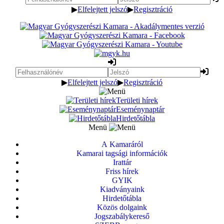
▶
Elfelejtett jelszó
▶
Regisztráció
▶
Elfelejtett jelszó
▶
Regisztráció
Területi hírek
Eseménynaptár
Hirdetőtábla
Menü
A Kamaráról
Kamarai tagsági információk
Irattár
Friss hírek
GYIK
Kiadványaink
Hirdetőtábla
Közös dolgaink
Jogszabálykereső