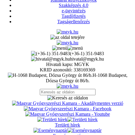
Szakképzés 4.0
e-ügyintézés
Tagdíjfizetés
Tagságellenőrzés
(+36-1) 351-9483
hivatal@mgyk.hu
Hivatali kapu: MGYK
KRID azonosító: 338169369
H-1068 Budapest,
Dózsa György út 86/b.
Területi hírek