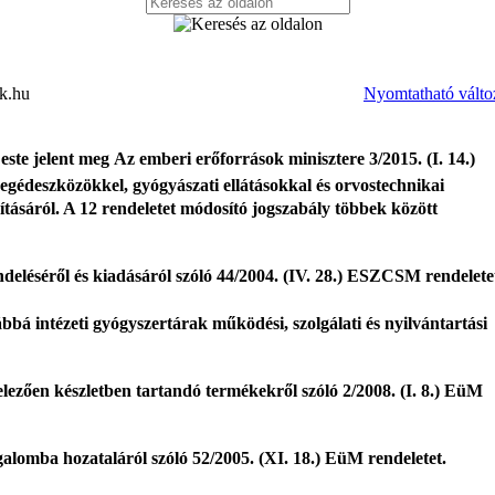
yk.hu
Nyomtatható válto
te jelent meg Az emberi erőforrások minisztere 3/2015. (I. 14.)
gédeszközökkel, gyógyászati ellátásokkal és orvostechnikai
tásáról. A 12 rendeletet módosító jogszabály többek között
deléséről és kiadásáról szóló 44/2004. (IV. 28.) ESZCSM rendelete
bbá intézeti gyógyszertárak működési, szolgálati és nyilvántartási
lezően készletben tartandó termékekről szóló 2/2008. (I. 8.) EüM
alomba hozataláról szóló 52/2005. (XI. 18.) EüM rendeletet.