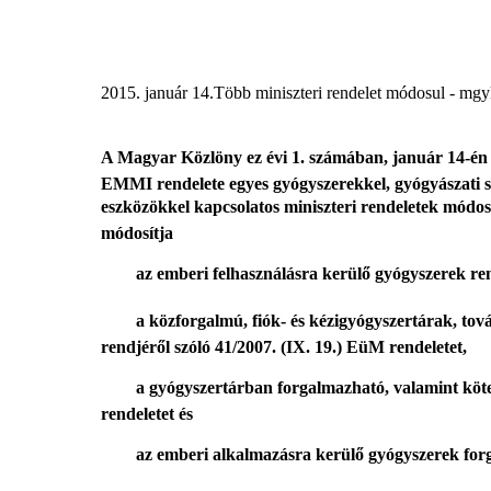
2015. január 14.
Több miniszteri rendelet módosul - mg
A Magyar Közlöny ez évi 1. számában, január 14-én es
EMMI rendelete egyes gyógyszerekkel, gyógyászati se
eszközökkel kapcsolatos miniszteri rendeletek módosí
módosítja

az emberi felhasználásra kerülő gyógyszerek ren

a közforgalmú, fiók- és kézigyógyszertárak, tová
rendjéről szóló 41/2007. (IX. 19.) EüM rendeletet,

a gyógyszertárban forgalmazható, valamint köte
rendeletet és

az emberi alkalmazásra kerülő gyógyszerek forg