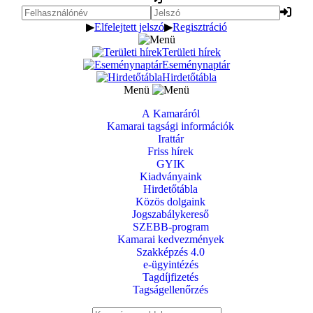
▶
Elfelejtett jelszó
▶
Regisztráció
Területi hírek
Eseménynaptár
Hirdetőtábla
Menü
A Kamaráról
Kamarai tagsági információk
Irattár
Friss hírek
GYIK
Kiadványaink
Hirdetőtábla
Közös dolgaink
Jogszabálykereső
SZEBB-program
Kamarai kedvezmények
Szakképzés 4.0
e-ügyintézés
Tagdíjfizetés
Tagságellenőrzés