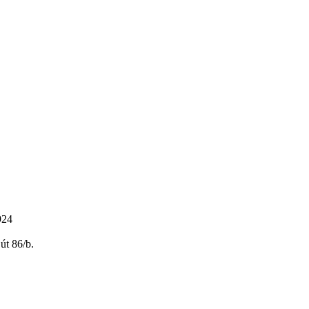
924
út 86/b.