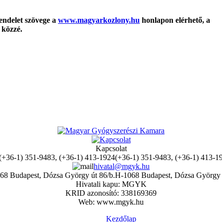
rendelet szövege a
www.magyarkozlony.hu
honlapon elérhető, a
 közzé.
Kapcsolat
(+36-1) 351-9483, (+36-1) 413-1
hivatal@mgyk.hu
H-1068 Budapest, Dózsa György 
Hivatali kapu: MGYK
KRID azonosító: 338169369
Web: www.mgyk.hu
Kezdőlap