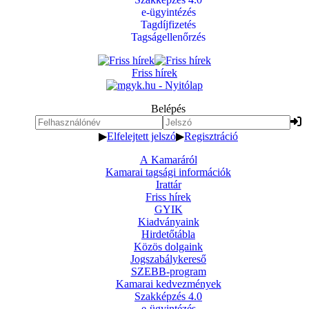
e-ügyintézés
Tagdíjfizetés
Tagságellenőrzés
Friss hírek
Belépés
▶
Elfelejtett jelszó
▶
Regisztráció
A Kamaráról
Kamarai tagsági információk
Irattár
Friss hírek
GYIK
Kiadványaink
Hirdetőtábla
Közös dolgaink
Jogszabálykereső
SZEBB-program
Kamarai kedvezmények
Szakképzés 4.0
e-ügyintézés