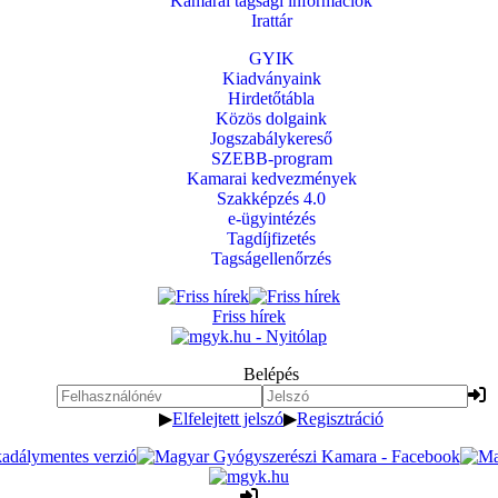
Kamarai tagsági információk
Irattár
GYIK
Kiadványaink
Hirdetőtábla
Közös dolgaink
Jogszabálykereső
SZEBB-program
Kamarai kedvezmények
Szakképzés 4.0
e-ügyintézés
Tagdíjfizetés
Tagságellenőrzés
Friss hírek
Belépés
▶
Elfelejtett jelszó
▶
Regisztráció