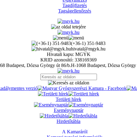
Tagdíjfizetés
Tagságellenőrzés
(+36-1) 351-9483
hivatal@mgyk.hu
Hivatali kapu: MGYK
KRID azonosító: 338169369
H-1068 Budapest, Dózsa György 
Területi hírek
Eseménynaptár
Hirdetőtábla
A Kamaráról