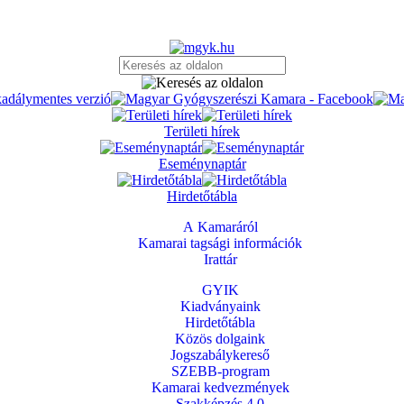
Területi hírek
Eseménynaptár
Hirdetőtábla
A Kamaráról
Kamarai tagsági információk
Irattár
GYIK
Kiadványaink
Hirdetőtábla
Közös dolgaink
Jogszabálykereső
SZEBB-program
Kamarai kedvezmények
Szakképzés 4.0