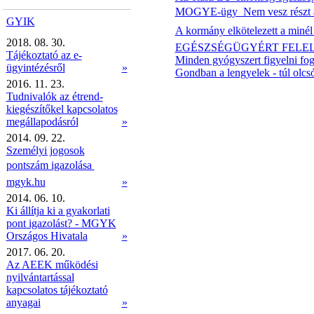
MOGYE-ügy  Nem vesz részt az
GYIK
A kormány elkötelezett a miné
2018. 08. 30.
EGÉSZSÉGÜGYÉRT FELE
Tájékoztató az e-
Minden gyógyszert figyelni fog
ügyintézésről
»
Gondban a lengyelek - túl olcs
2016. 11. 23.
Tudnivalók az étrend-
kiegészítőkel kapcsolatos
megállapodásról
»
2014. 09. 22.
Személyi jogosok
pontszám igazolása 
mgyk.hu
»
2014. 06. 10.
Ki állítja ki a gyakorlati
pont igazolást? - MGYK
Országos Hivatala
»
2017. 06. 20.
Az AEEK működési
nyilvántartással
kapcsolatos tájékoztató
anyagai
»