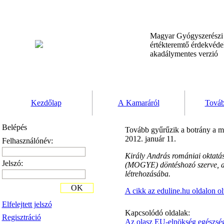
Magyar Gyógyszerész
értékteremtő érdekvéd
akadálymentes verzió
Kezdőlap
A Kamaráról
Továb
Belépés
Tovább gyűrűzik a botrány a ma
2012. január 11.
Felhasználónév:
Király András romániai oktatás
Jelszó:
(MOGYE) döntéshozó szerve, a 
létrehozásába.
OK
A cikk az eduline.hu oldalon o
Elfelejtett jelszó
Kapcsolódó oldalak:
Regisztráció
Az olasz EU-elnökség egészségü