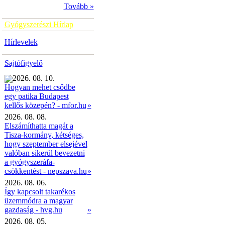
Tovább »
Gyógyszerészi Hírlap
Hírlevelek
Sajtófigyelő
2026. 08. 10.
Hogyan mehet csődbe
egy patika Budapest
»
kellős közepén? - mfor.hu
2026. 08. 08.
Elszámíthatta magát a
Tisza-kormány, kétséges,
hogy szeptember elsejével
valóban sikerül bevezetni
a gyógyszeráfa-
csökkentést - nepszava.hu
»
2026. 08. 06.
Így kapcsolt takarékos
üzemmódra a magyar
gazdaság - hvg.hu
»
2026. 08. 05.