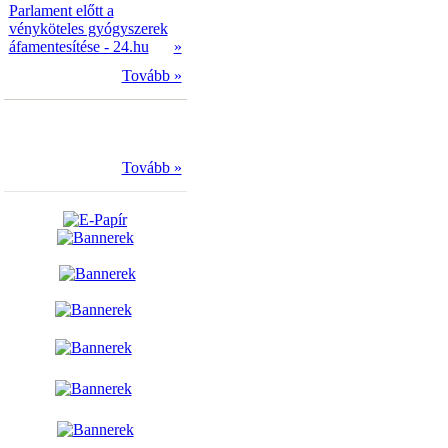
Parlament előtt a
vényköteles gyógyszerek
áfamentesítése - 24.hu
»
Tovább »
Tovább »