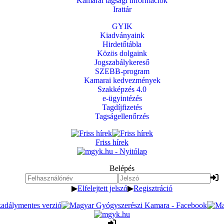
Kamarai tagsági információk
Irattár
GYIK
Kiadványaink
Hirdetőtábla
Közös dolgaink
Jogszabálykereső
SZEBB-program
Kamarai kedvezmények
Szakképzés 4.0
e-ügyintézés
Tagdíjfizetés
Tagságellenőrzés
Friss hírek
Belépés
▶
Elfelejtett jelszó
▶
Regisztráció