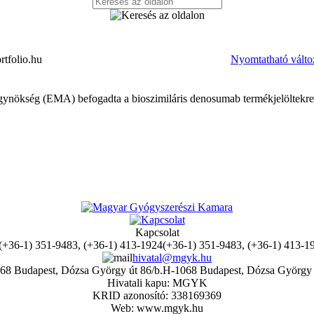
rtfolio.hu
Nyomtatható válto
gynökség (EMA) befogadta a bioszimiláris denosumab termékjelöltekre
Kapcsolat
(+36-1) 351-9483, (+36-1) 413-1
hivatal@mgyk.hu
H-1068 Budapest, Dózsa György 
Hivatali kapu: MGYK
KRID azonosító: 338169369
Web: www.mgyk.hu