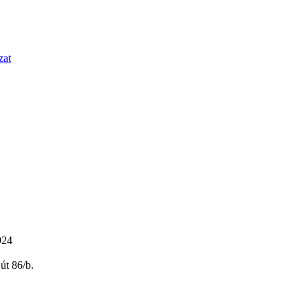
zat
924
út 86/b.