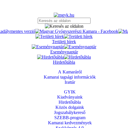
Területi hírek
Eseménynaptár
Hirdetőtábla
A Kamaráról
Kamarai tagsági információk
Irattár
GYIK
Kiadványaink
Hirdetőtábla
Közös dolgaink
Jogszabálykereső
SZEBB-program
Kamarai kedvezmények
Szakképzés 4.0