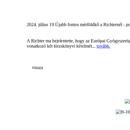
2024. július 19.
Újabb fontos mérföldkő a Richternél - po
A Richter ma bejelentette, hogy az Európai Gyógyszerü
vonatkozó két törzskönyvi kérelmét...
tovább.
vissza