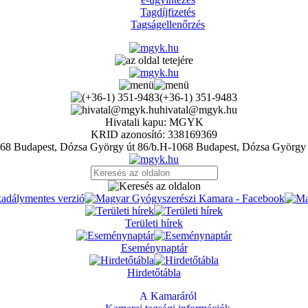
Tagdíjfizetés
Tagságellenőrzés
(+36-1) 351-9483
hivatal@mgyk.hu
Hivatali kapu: MGYK
KRID azonosító: 338169369
H-1068 Budapest, Dózsa György 
Területi hírek
Eseménynaptár
Hirdetőtábla
A Kamaráról