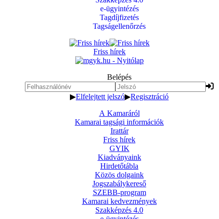
e-ügyintézés
Tagdíjfizetés
Tagságellenőrzés
Friss hírek
Belépés
▶
Elfelejtett jelszó
▶
Regisztráció
A Kamaráról
Kamarai tagsági információk
Irattár
Friss hírek
GYIK
Kiadványaink
Hirdetőtábla
Közös dolgaink
Jogszabálykereső
SZEBB-program
Kamarai kedvezmények
Szakképzés 4.0
e-ügyintézés