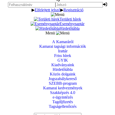
▶
Elfelejtett jelszó
▶
Regisztráció
Területi hírek
Eseménynaptár
Hirdetőtábla
Menü
A Kamaráról
Kamarai tagsági információk
Irattár
Friss hírek
GYIK
Kiadványaink
Hirdetőtábla
Közös dolgaink
Jogszabálykereső
SZEBB-program
Kamarai kedvezmények
Szakképzés 4.0
e-ügyintézés
Tagdíjfizetés
Tagságellenőrzés