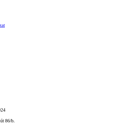
zat
924
út 86/b.