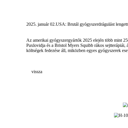
2025. január 02.
USA: Brutál gyógyszerdrágulást lengett
Az amerikai gyógyszergyártók 2025 elején több mint 250
Paxlovidja és a Bristol Myers Squibb rákos sejtterápiái, 
költségek fedezése áll, miközben egyes gyógyszerek ese
vissza