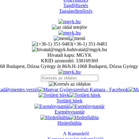
Tagdíjfizetés
Tagságellenőrzés
(+36-1) 351-9483
hivatal@mgyk.hu
Hivatali kapu: MGYK
KRID azonosító: 338169369
H-1068 Budapest, Dózsa György 
Területi hírek
Eseménynaptár
Hirdetőtábla
A Kamaráról