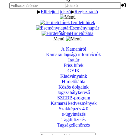
▶
Elfelejtett jelszó
▶
Regisztráció
Területi hírek
Eseménynaptár
Hirdetőtábla
Menü
A Kamaráról
Kamarai tagsági információk
Irattár
Friss hírek
GYIK
Kiadványaink
Hirdetőtábla
Közös dolgaink
Jogszabálykereső
SZEBB-program
Kamarai kedvezmények
Szakképzés 4.0
e-ügyintézés
Tagdíjfizetés
Tagságellenőrzés