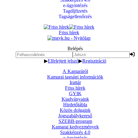
e-ügyintézés
Tagdíjfizetés
Tagságellenőrzés
Friss hírek
Belépés
▶
Elfelejtett jelszó
▶
Regisztráció
A Kamaráról
Kamarai tagsági információk
Irattár
Friss hírek
GYIK
Kiadványaink
Hirdetőtábla
Közös dolgaink
Jogszabálykereső
SZEBB-program
Kamarai kedvezmények
Szakképzés 4.0
e-ügyintézés