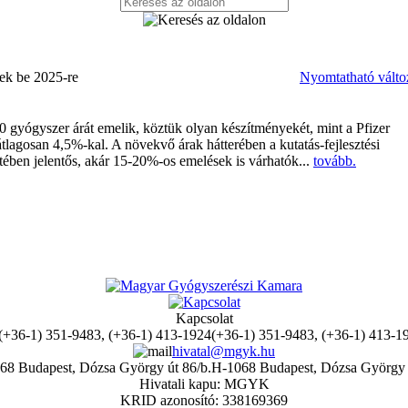
ek be 2025-re
Nyomtatható válto
 gyógyszer árát emelik, köztük olyan készítményekét, mint a Pfizer
átlagosan 4,5%-kal. A növekvő árak hátterében a kutatás-fejlesztési
tében jelentős, akár 15-20%-os emelések is várhatók...
tovább.
Kapcsolat
(+36-1) 351-9483, (+36-1) 413-1
hivatal@mgyk.hu
H-1068 Budapest, Dózsa György 
Hivatali kapu: MGYK
KRID azonosító: 338169369