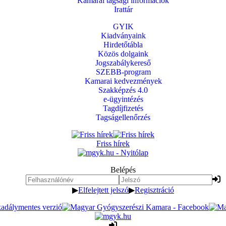
Kamarai tagsági információk
Irattár
GYIK
Kiadványaink
Hirdetőtábla
Közös dolgaink
Jogszabálykereső
SZEBB-program
Kamarai kedvezmények
Szakképzés 4.0
e-ügyintézés
Tagdíjfizetés
Tagságellenőrzés
Friss hírek
Belépés
▶
Elfelejtett jelszó
▶
Regisztráció