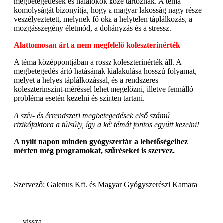
megbetegedések és halálokok közé tartoznak. A téma
komolyságát bizonyítja, hogy a magyar lakosság nagy része
veszélyeztetett, melynek fő oka a helytelen táplálkozás, a
mozgásszegény életmód, a dohányzás és a stressz.
Alattomosan árt a nem megfelelő koleszterinérték
A téma középpontjában a rossz koleszterinérték áll. A
megbetegedés ártó hatásának kialakulása hosszú folyamat,
melyet a helyes táplálkozással, és a rendszeres
koleszterinszint-méréssel lehet megelőzni, illetve fennálló
probléma esetén kezelni és szinten tartani.
A szív- és érrendszeri megbetegedések első számú
rizikófaktora a túlsúly, így a két témát fontos együtt kezelni!
A nyílt napon minden gyógyszertár a
lehetőségeihez
mérten
még programokat, szűréseket is szervez.
Szervező: Galenus Kft. és Magyar Gyógyszerészi Kamara
vissza