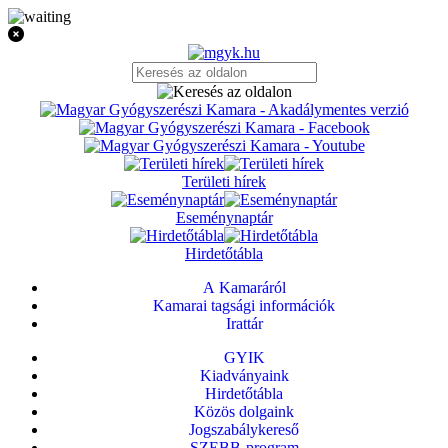
Területi hírek
Eseménynaptár
Hirdetőtábla
A Kamaráról
Kamarai tagsági információk
Irattár
GYIK
Kiadványaink
Hirdetőtábla
Közös dolgaink
Jogszabálykereső
SZEBB-program