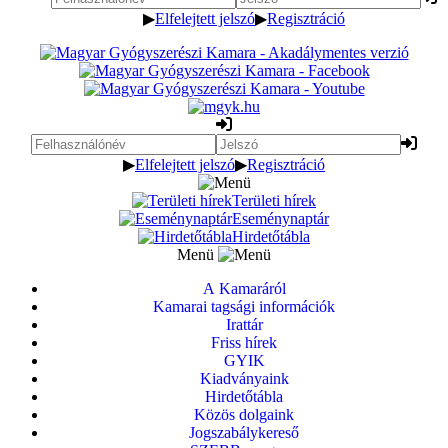
▶
Elfelejtett jelszó
▶
Regisztráció
▶
Elfelejtett jelszó
▶
Regisztráció
Területi hírek
Eseménynaptár
Hirdetőtábla
Menü
A Kamaráról
Kamarai tagsági információk
Irattár
Friss hírek
GYIK
Kiadványaink
Hirdetőtábla
Közös dolgaink
Jogszabálykereső