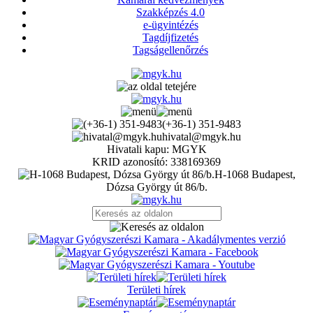
Szakképzés 4.0
e-ügyintézés
Tagdíjfizetés
Tagságellenőrzés
(+36-1) 351-9483
hivatal@mgyk.hu
Hivatali kapu: MGYK
KRID azonosító: 338169369
H-1068 Budapest,
Dózsa György út 86/b.
Területi hírek