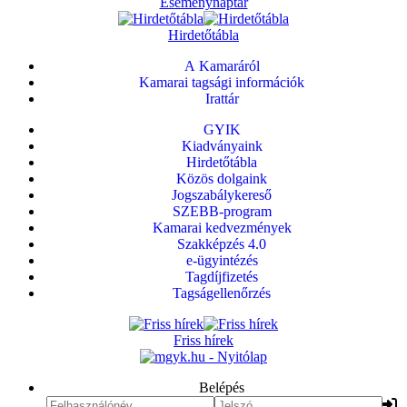
Eseménynaptár
Hirdetőtábla
A Kamaráról
Kamarai tagsági információk
Irattár
GYIK
Kiadványaink
Hirdetőtábla
Közös dolgaink
Jogszabálykereső
SZEBB-program
Kamarai kedvezmények
Szakképzés 4.0
e-ügyintézés
Tagdíjfizetés
Tagságellenőrzés
Friss hírek
Belépés