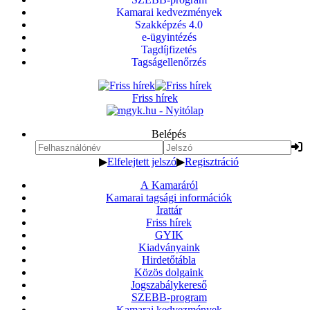
Kamarai kedvezmények
Szakképzés 4.0
e-ügyintézés
Tagdíjfizetés
Tagságellenőrzés
Friss hírek
Belépés
▶
Elfelejtett jelszó
▶
Regisztráció
A Kamaráról
Kamarai tagsági információk
Irattár
Friss hírek
GYIK
Kiadványaink
Hirdetőtábla
Közös dolgaink
Jogszabálykereső
SZEBB-program
Kamarai kedvezmények