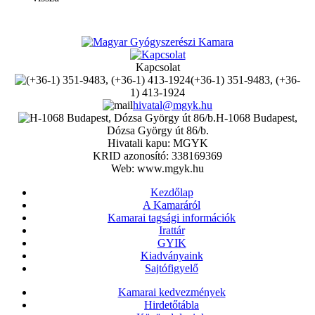
Kapcsolat
(+36-1) 351-9483, (+36-
1) 413-1924
hivatal@mgyk.hu
H-1068 Budapest,
Dózsa György út 86/b.
Hivatali kapu: MGYK
KRID azonosító: 338169369
Web: www.mgyk.hu
Kezdőlap
A Kamaráról
Kamarai tagsági információk
Irattár
GYIK
Kiadványaink
Sajtófigyelő
Kamarai kedvezmények
Hirdetőtábla