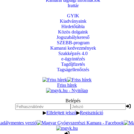
Kamarai tagsági információk
Irattár
GYIK
Kiadványaink
Hirdetőtábla
Közös dolgaink
Jogszabálykereső
SZEBB-program
Kamarai kedvezmények
Szakképzés 4.0
e-ügyintézés
Tagdíjfizetés
Tagságellenőrzés
Friss hírek
Belépés
▶
Elfelejtett jelszó
▶
Regisztráció