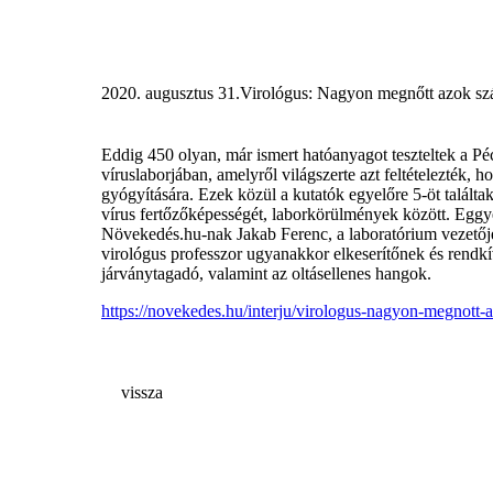
2020. augusztus 31.
Virológus: Nagyon megnőtt azok szám
Eddig 450 olyan, már ismert hatóanyagot teszteltek a 
víruslaborjában, amelyről világszerte azt feltételezték,
gyógyítására. Ezek közül a kutatók egyelőre 5-öt találta
vírus fertőzőképességét, laborkörülmények között. Eggy
Növekedés.hu-nak Jakab Ferenc, a laboratórium vezetője
virológus professzor ugyanakkor elkeserítőnek és rendkív
járványtagadó, valamint az oltásellenes hangok.
https://novekedes.hu/interju/virologus-nagyon-megnott-a
vissza