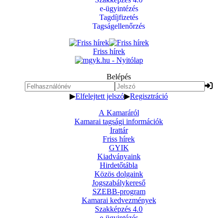
e-ügyintézés
Tagdíjfizetés
Tagságellenőrzés
Friss hírek
Belépés
▶
Elfelejtett jelszó
▶
Regisztráció
A Kamaráról
Kamarai tagsági információk
Irattár
Friss hírek
GYIK
Kiadványaink
Hirdetőtábla
Közös dolgaink
Jogszabálykereső
SZEBB-program
Kamarai kedvezmények
Szakképzés 4.0
e-ügyintézés