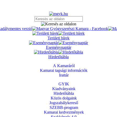
Területi hírek
Eseménynaptár
Hirdetőtábla
A Kamaráról
Kamarai tagsági információk
Irattár
GYIK
Kiadványaink
Hirdetőtábla
Közös dolgaink
Jogszabálykereső
SZEBB-program
Kamarai kedvezmények
Szakképzés 4.0