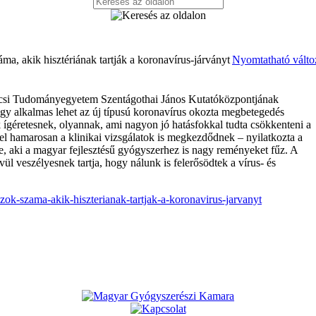
a, akik hisztériának tartják a koronavírus-járványt
Nyomtatható válto
Pécsi Tudományegyetem Szentágothai János Kutatóközpontjának
 hogy alkalmas lehet az új típusú koronavírus okozta megbetegedés
k ígéretesnek, olyannak, ami nagyon jó hatásfokkal tudta csökkenteni a
el hamarosan a klinikai vizsgálatok is megkezdődnek – nyilatkozta a
, aki a magyar fejlesztésű gyógyszerhez is nagy reményeket fűz. A
ül veszélyesnek tartja, hogy nálunk is felerősödtek a vírus- és
zok-szama-akik-hiszterianak-tartjak-a-koronavirus-jarvanyt