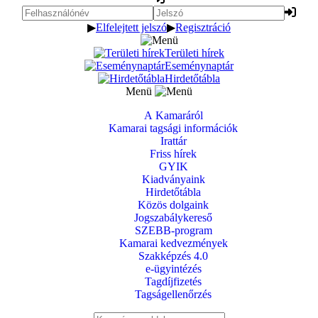
▶
Elfelejtett jelszó
▶
Regisztráció
Területi hírek
Eseménynaptár
Hirdetőtábla
Menü
A Kamaráról
Kamarai tagsági információk
Irattár
Friss hírek
GYIK
Kiadványaink
Hirdetőtábla
Közös dolgaink
Jogszabálykereső
SZEBB-program
Kamarai kedvezmények
Szakképzés 4.0
e-ügyintézés
Tagdíjfizetés
Tagságellenőrzés