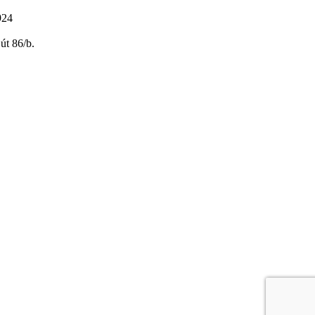
924
út 86/b.