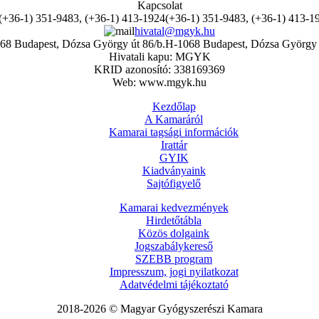
Kapcsolat
(+36-1) 351-9483, (+36-1) 413-1
hivatal@mgyk.hu
H-1068 Budapest, Dózsa György 
Hivatali kapu: MGYK
KRID azonosító: 338169369
Web: www.mgyk.hu
Kezdőlap
A Kamaráról
Kamarai tagsági információk
Irattár
GYIK
Kiadványaink
Sajtófigyelő
Kamarai kedvezmények
Hirdetőtábla
Közös dolgaink
Jogszabálykereső
SZEBB program
Impresszum, jogi nyilatkozat
Adatvédelmi tájékoztató
2018-2026 © Magyar Gyógyszerészi Kamara