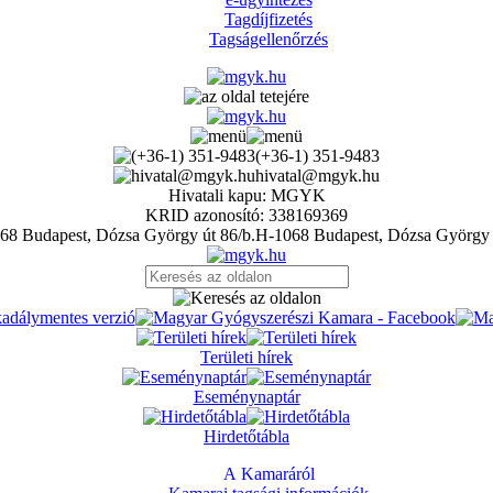
Tagdíjfizetés
Tagságellenőrzés
(+36-1) 351-9483
hivatal@mgyk.hu
Hivatali kapu: MGYK
KRID azonosító: 338169369
H-1068 Budapest, Dózsa György 
Területi hírek
Eseménynaptár
Hirdetőtábla
A Kamaráról