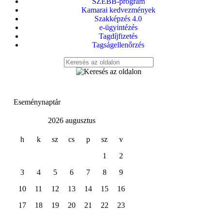
SZEBB-program
Kamarai kedvezmények
Szakképzés 4.0
e-ügyintézés
Tagdíjfizetés
Tagságellenőrzés
Eseménynaptár
2026 augusztus
h
k
sz
cs
p
sz
v
1
2
3
4
5
6
7
8
9
10
11
12
13
14
15
16
17
18
19
20
21
22
23