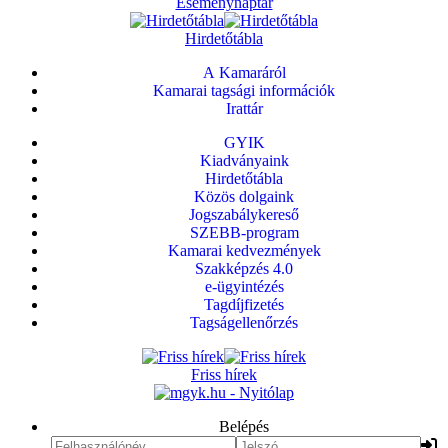
Eseménynaptár
Hirdetőtábla
A Kamaráról
Kamarai tagsági információk
Irattár
GYIK
Kiadványaink
Hirdetőtábla
Közös dolgaink
Jogszabálykereső
SZEBB-program
Kamarai kedvezmények
Szakképzés 4.0
e-ügyintézés
Tagdíjfizetés
Tagságellenőrzés
Friss hírek
Belépés