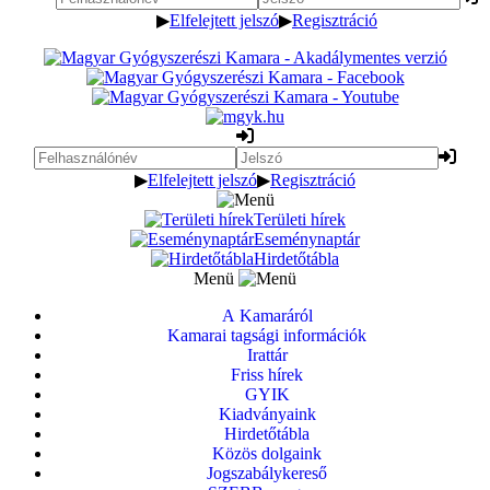
▶
Elfelejtett jelszó
▶
Regisztráció
▶
Elfelejtett jelszó
▶
Regisztráció
Területi hírek
Eseménynaptár
Hirdetőtábla
Menü
A Kamaráról
Kamarai tagsági információk
Irattár
Friss hírek
GYIK
Kiadványaink
Hirdetőtábla
Közös dolgaink
Jogszabálykereső