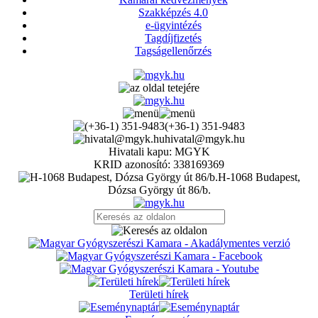
Szakképzés 4.0
e-ügyintézés
Tagdíjfizetés
Tagságellenőrzés
(+36-1) 351-9483
hivatal@mgyk.hu
Hivatali kapu: MGYK
KRID azonosító: 338169369
H-1068 Budapest,
Dózsa György út 86/b.
Területi hírek