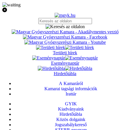
Területi hírek
Eseménynaptár
Hirdetőtábla
A Kamaráról
Kamarai tagsági információk
Irattár
GYIK
Kiadványaink
Hirdetőtábla
Közös dolgaink
Jogszabálykereső
SZEBB-program