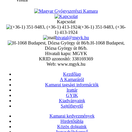
Kapcsolat
(+36-1) 351-9483, (+36-
1) 413-1924
hivatal@mgyk.hu
H-1068 Budapest,
Dózsa György út 86/b.
Hivatali kapu: MGYK
KRID azonosító: 338169369
Web: www.mgyk.hu
Kezdőlap
A Kamaráról
Kamarai tagsági információk
Irattár
GYIK
Kiadványaink
Sajtófigyelő
Kamarai kedvezmények
Hirdetőtábla
Közös dolgaink
Jogszabálykereső