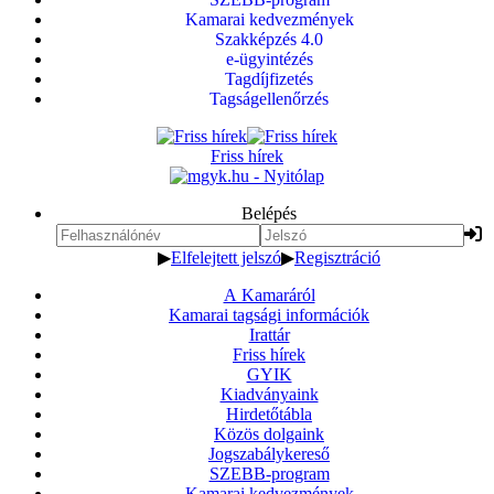
Kamarai kedvezmények
Szakképzés 4.0
e-ügyintézés
Tagdíjfizetés
Tagságellenőrzés
Friss hírek
Belépés
▶
Elfelejtett jelszó
▶
Regisztráció
A Kamaráról
Kamarai tagsági információk
Irattár
Friss hírek
GYIK
Kiadványaink
Hirdetőtábla
Közös dolgaink
Jogszabálykereső
SZEBB-program
Kamarai kedvezmények