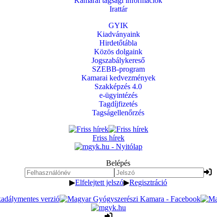
Kamarai tagsági információk
Irattár
GYIK
Kiadványaink
Hirdetőtábla
Közös dolgaink
Jogszabálykereső
SZEBB-program
Kamarai kedvezmények
Szakképzés 4.0
e-ügyintézés
Tagdíjfizetés
Tagságellenőrzés
Friss hírek
Belépés
▶
Elfelejtett jelszó
▶
Regisztráció