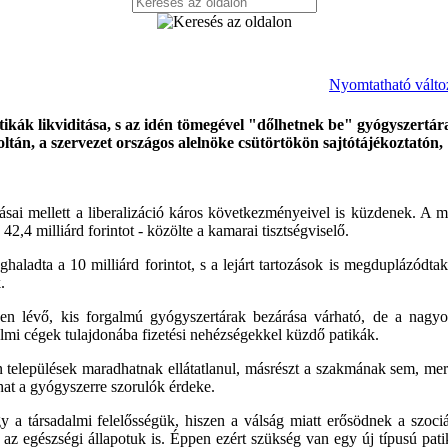
Nyomtatható válto
kák likviditása, s az idén tömegével "dőlhetnek be" gyógyszertár
tán, a szervezet országos alelnöke csütörtökön sajtótájékoztatón,
sai mellett a liberalizáció káros következményeivel is küzdenek. A m
2,4 milliárd forintot - közölte a kamarai tisztségviselő.
ghaladta a 10 milliárd forintot, s a lejárt tartozások is megduplázódtak
.
en lévő, kis forgalmú gyógyszertárak bezárása várható, de a nagy
lmi cégek tulajdonába fizetési nehézségekkel küzdő patikák.
n települések maradhatnak ellátatlanul, másrészt a szakmának sem, mer
lhat a gyógyszerre szorulók érdeke.
 a társadalmi felelősségük, hiszen a válság miatt erősödnek a szociá
z egészségi állapotuk is. Éppen ezért szükség van egy új típusú pati