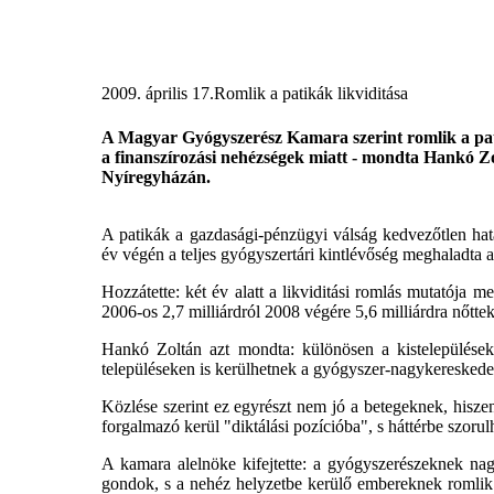
2009. április 17.
Romlik a patikák likviditása
A Magyar Gyógyszerész Kamara szerint romlik a pati
a finanszírozási nehézségek miatt - mondta Hankó Zol
Nyíregyházán.
A patikák a gazdasági-pénzügyi válság kedvezőtlen hatá
év végén a teljes gyógyszertári kintlévőség meghaladta a 4
Hozzátette: két év alatt a likviditási romlás mutatója me
2006-os 2,7 milliárdról 2008 végére 5,6 milliárdra nőttek
Hankó Zoltán azt mondta: különösen a kistelepülések
településeken is kerülhetnek a gyógyszer-nagykereskede
Közlése szerint ez egyrészt nem jó a betegeknek, hisze
forgalmazó kerül "diktálási pozícióba", s háttérbe szoru
A kamara alelnöke kifejtette: a gyógyszerészeknek nagy
gondok, s a nehéz helyzetbe kerülő embereknek romlik a