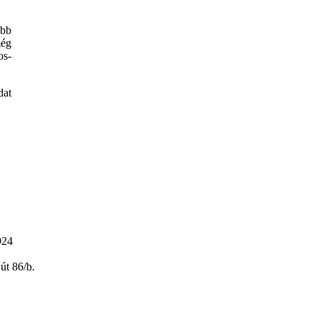
óbb
még
os-
dat
924
út 86/b.