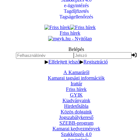
e-ügyintézés
Tagdíjfizetés
Tagságellenőrzés
Friss hírek
Belépés
▶
Elfelejtett jelszó
▶
Regisztráció
A Kamaráról
Kamarai tagsági információk
Irattár
Friss hírek
GYIK
Kiadványaink
Hirdetőtábla
Közös dolgaink
Jogszabálykereső
SZEBB-program
Kamarai kedvezmények
Szakképzés 4.0
e-ügyintézés