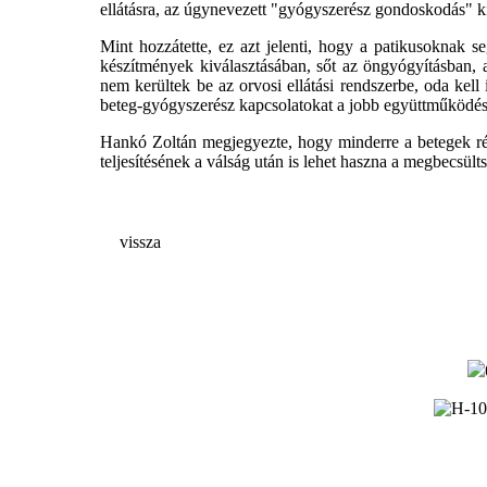
ellátásra, az úgynevezett "gyógyszerész gondoskodás" ki
Mint hozzátette, ez azt jelenti, hogy a patikusoknak 
készítmények kiválasztásában, sőt az öngyógyításban,
nem kerültek be az orvosi ellátási rendszerbe, oda kell
beteg-gyógyszerész kapcsolatokat a jobb együttműködé
Hankó Zoltán megjegyezte, hogy minderre a betegek rész
teljesítésének a válság után is lehet haszna a megbecsült
vissza