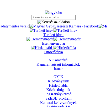
Területi hírek
Eseménynaptár
Hirdetőtábla
A Kamaráról
Kamarai tagsági információk
Irattár
GYIK
Kiadványaink
Hirdetőtábla
Közös dolgaink
Jogszabálykereső
SZEBB-program
Kamarai kedvezmények
Szakképzés 4.0