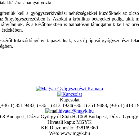
alakítására - hangsúlyozta.
segíteniük kell a gyógyszerkiváltási nehézségekkel küzdőknek az olcs
 az öngyógyszerezésben is. Azokat a krónikus betegeket pedig, akik 
 irányítaniuk, és a későbbiekben is hathatósan támogatniuk kell az orv
s érdekében.
éről fokozódó igényt tapasztalnak, s az új típusú gyógyszerészi fela
ségben.
Kapcsolat
(+36-1) 351-9483, (+36-1) 413-1
hivatal@mgyk.hu
H-1068 Budapest, Dózsa György 
Hivatali kapu: MGYK
KRID azonosító: 338169369
Web: www.mgyk.hu