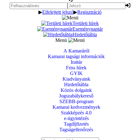
▶
Elfelejtett jelszó
▶
Regisztráció
Területi hírek
Eseménynaptár
Hirdetőtábla
Menü
A Kamaráról
Kamarai tagsági információk
Irattár
Friss hírek
GYIK
Kiadványaink
Hirdetőtábla
Közös dolgaink
Jogszabálykereső
SZEBB-program
Kamarai kedvezmények
Szakképzés 4.0
e-ügyintézés
Tagdíjfizetés
Tagságellenőrzés