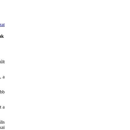
zat
ak
últ
, a
obb
t a
lis
kai