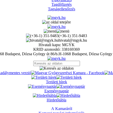
Tagdíjfizetés
Tagságellenőrzés
(+36-1) 351-9483
hivatal@mgyk.hu
Hivatali kapu: MGYK
KRID azonosító: 338169369
H-1068 Budapest, Dózsa György 
Területi hírek
Eseménynaptár
Hirdetőtábla
A Kamaráról