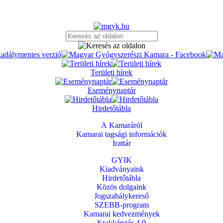
Területi hírek
Eseménynaptár
Hirdetőtábla
A Kamaráról
Kamarai tagsági információk
Irattár
GYIK
Kiadványaink
Hirdetőtábla
Közös dolgaink
Jogszabálykereső
SZEBB-program
Kamarai kedvezmények
Szakképzés 4.0