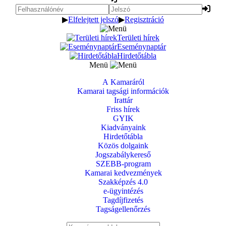
▶
Elfelejtett jelszó
▶
Regisztráció
Területi hírek
Eseménynaptár
Hirdetőtábla
Menü
A Kamaráról
Kamarai tagsági információk
Irattár
Friss hírek
GYIK
Kiadványaink
Hirdetőtábla
Közös dolgaink
Jogszabálykereső
SZEBB-program
Kamarai kedvezmények
Szakképzés 4.0
e-ügyintézés
Tagdíjfizetés
Tagságellenőrzés