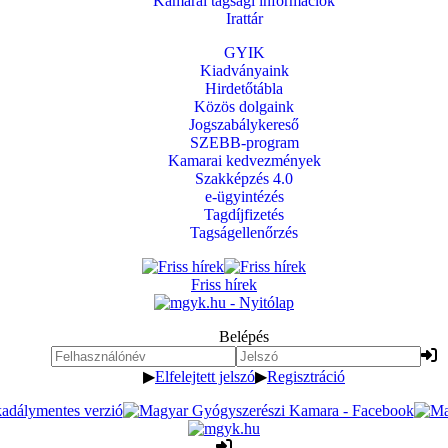
Kamarai tagsági információk
Irattár
GYIK
Kiadványaink
Hirdetőtábla
Közös dolgaink
Jogszabálykereső
SZEBB-program
Kamarai kedvezmények
Szakképzés 4.0
e-ügyintézés
Tagdíjfizetés
Tagságellenőrzés
Friss hírek
Belépés
▶
Elfelejtett jelszó
▶
Regisztráció