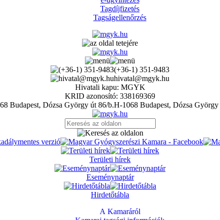
Tagdíjfizetés
Tagságellenőrzés
(+36-1) 351-9483
hivatal@mgyk.hu
Hivatali kapu: MGYK
KRID azonosító: 338169369
H-1068 Budapest, Dózsa György 
Területi hírek
Eseménynaptár
Hirdetőtábla
A Kamaráról