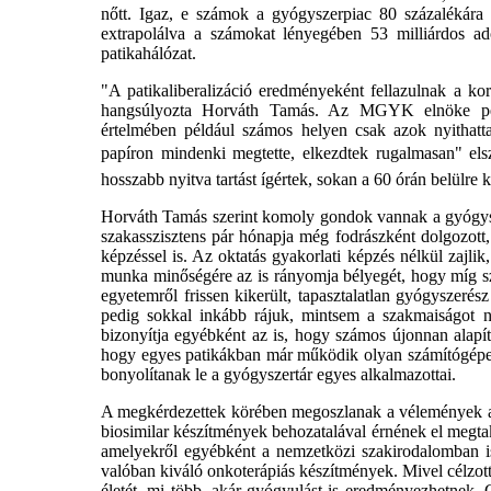
nőtt. Igaz, e számok a gyógyszerpiac 80 százalékára 
extrapolálva a számokat lényegében 53 milliárdos adós
patikahálózat.
"A patikaliberalizáció eredményeként fellazulnak a ko
hangsúlyozta Horváth Tamás. Az MGYK elnöke példák
értelmében például számos helyen csak azok nyithattak 
papíron mindenki megtette, elkezdtek rugalmasan" els
hosszabb nyitva tartást ígértek, sokan a 60 órán belülre 
Horváth Tamás szerint komoly gondok vannak a gyógysze
szakasszisztens pár hónapja még fodrászként dolgozot
képzéssel is. Az oktatás gyakorlati képzés nélkül zajlik
munka minőségére az is rányomja bélyegét, hogy míg szem
egyetemről frissen kikerült, tapasztalatlan gyógyszeré
pedig sokkal inkább rájuk, mintsem a szakmaiságot n
bizonyítja egyébként az is, hogy számos újonnan alapít
hogy egyes patikákban már működik olyan számítógépes r
bonyolítanak le a gyógyszertár egyes alkalmazottai.
A megkérdezettek körében megoszlanak a vélemények az
biosimilar készítmények behozatalával érnének el megta
amelyekről egyébként a nemzetközi szakirodalomban is
valóban kiváló onkoterápiás készítmények. Mivel célzott
életét, mi több, akár gyógyulást is eredményezhetnek. G