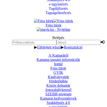
e-ügyintézés
Tagdíjfizetés
Tagságellenőrzés
Friss hírek
Belépés
▶
Elfelejtett jelszó
▶
Regisztráció
A Kamaráról
Kamarai tagsági információk
Irattár
Friss hírek
GYIK
Kiadványaink
Hirdetőtábla
Közös dolgaink
Jogszabálykereső
SZEBB-program
Kamarai kedvezmények
Szakképzés 4.0
e-ügyintézés