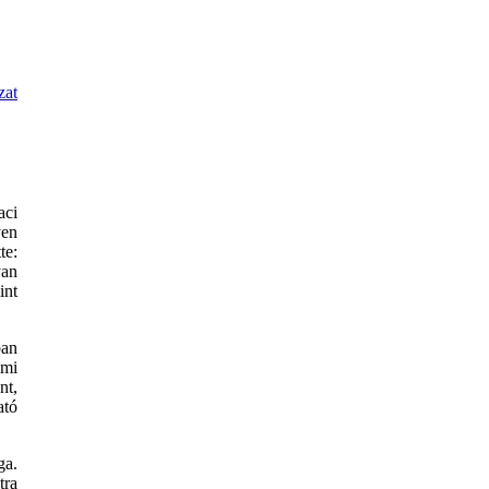
zat
aci
yen
te:
yan
int
ban
lmi
nt,
ató
ga.
tra