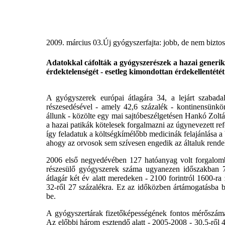
2009. március 03.
Új gyógyszerfajta: jobb, de nem bizto
Adatokkal cáfolták a gyógyszerészek a hazai generiku
érdektelenségét - esetleg kimondottan érdekellentété
A gyógyszerek európai átlagára 34, a lejárt szabad
részesedésével - amely 42,6 százalék - kontinensünkö
állunk - közölte egy mai sajtóbeszélgetésen Hankó Zo
a hazai patikák kötelesek forgalmazni az úgynevezett ref
így feladatuk a költségkímélőbb medicinák felajánlása a
ahogy az orvosok sem szívesen engedik az általuk rendelt
2006 első negyedévében 127 hatóanyag volt forgalomb
részesülő gyógyszerek száma ugyanezen időszakban 7
átlagár két év alatt meredeken - 2100 forintról 1600-ra
32-ről 27 százalékra. Ez az időközben ártámogatásba 
be.
A gyógyszertárak fizetőképességének fontos mérőszáma a
Az előbbi három esztendő alatt - 2005-2008 - 30,5-ről 42,