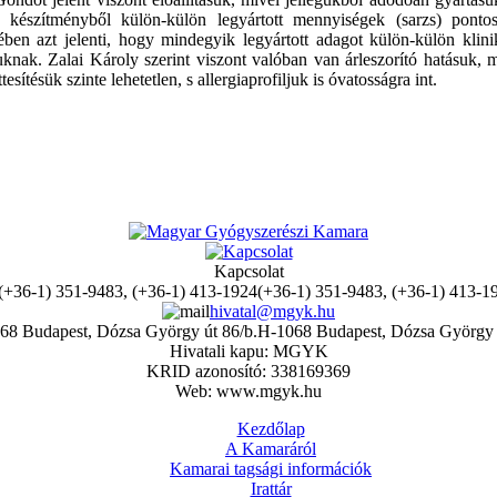
 készítményből külön-külön legyártott mennyiségek (sarzs) ponto
en azt jelenti, hogy mindegyik legyártott adagot külön-külön klini
uknak. Zalai Károly szerint viszont valóban van árleszorító hatásuk, 
tésük szinte lehetetlen, s allergiaprofiljuk is óvatosságra int.
Kapcsolat
(+36-1) 351-9483, (+36-1) 413-1
hivatal@mgyk.hu
H-1068 Budapest, Dózsa György 
Hivatali kapu: MGYK
KRID azonosító: 338169369
Web: www.mgyk.hu
Kezdőlap
A Kamaráról
Kamarai tagsági információk
Irattár