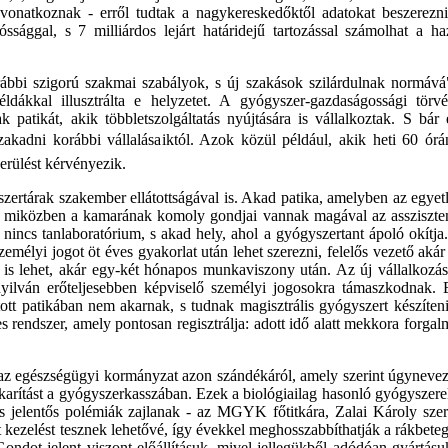
vonatkoznak - erről tudtak a nagykereskedőktől adatokat beszerezni
sággal, s 7 milliárdos lejárt határidejű tartozással számolhat a ha
rábbi szigorú szakmai szabályok, s új szakások szilárdulnak normává
kal illusztrálta e helyzetet. A gyógyszer-gazdaságossági törv
patikát, akik többletszolgáltatás nyújtására is vállalkoztak. S bár 
zakadni korábbi vállalásaiktól. Azok közül például, akik heti 60 órá
kerülést kérvényezik.
rtárak szakember ellátottságával is. Akad patika, amelyben az egyet
t, miközben a kamarának komoly gondjai vannak magával az assziszte
, nincs tanlaboratórium, s akad hely, ahol a gyógyszertant ápoló okítja
élyi jogot öt éves gyakorlat után lehet szerezni, felelős vezető akár
sz is lehet, akár egy-két hónapos munkaviszony után. Az új vállalkozá
yilván erőteljesebben képviselő személyi jogosokra támaszkodnak. 
ott patikában nem akarnak, s tudnak magisztrális gyógyszert készíteni
endszer, amely pontosan regisztrálja: adott idő alatt mekkora forgal
 egészségügyi kormányzat azon szándékáról, amely szerint úgynevez
karítást a gyógyszerkasszában. Ezek a biológiailag hasonló gyógyszere
 jelentős polémiák zajlanak - az MGYK főtitkára, Zalai Károly szer
 kezelést tesznek lehetővé, így évekkel meghosszabbíthatják a rákbete
ondot jelent viszont előállításuk, mivel jellegükből adódóan gyártásu