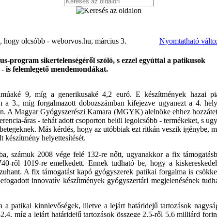
s, hogy olcsóbb - weborvos.hu, március 3.
Nyomtatható válto
s-program sikertelenségéről szóló, s ezzel egyúttal a patikusok
t - is felemlegető mendemondákat.
almúaké 9, míg a generikusaké 4,2 euró. E készítmények hazai pi
n a 3., míg forgalmazott dobozszámban kifejezve ugyanezt a 4. hel
ltán. A Magyar Gyógyszerészi Kamara (MGYK) alelnöke ehhez hozzátet
erencia-áras - tehát adott csoporton belül legolcsóbb - termékeket, s ug
 betegeknek. Más kérdés, hogy az utóbbiak ezt ritkán veszik igénybe, m
 készítmény helyettesítését.
a, számuk 2008 vége felé 132-re nőtt, ugyanakkor a fix támogatás
40-ről 1019-re emelkedett. Ennek tudható be, hogy a kiskereskede
 zuhant. A fix támogatást kapó gyógyszerek patikai forgalma is csökke
befogadott innovatív készítmények gyógyszertári megjelenésének tudh
 patikai kinnlevőségek, illetve a lejárt határidejű tartozások nagysá
4, míg a lejárt határidejű tartozások összege 2,5-ről 5,6 milliárd forin