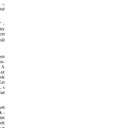
 -,
zai
" -
ény
ezt
nál
len
ns-
. A
 az
sok
Ezt
, s
mat
ett
k -
int
gek
kat