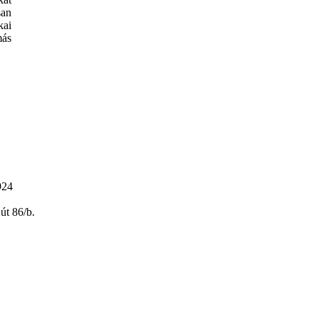
san
kai
más
924
út 86/b.