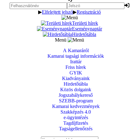
▶
Elfelejtett jelszó
▶
Regisztráció
Területi hírek
Eseménynaptár
Hirdetőtábla
Menü
A Kamaráról
Kamarai tagsági információk
Irattár
Friss hírek
GYIK
Kiadványaink
Hirdetőtábla
Közös dolgaink
Jogszabálykereső
SZEBB-program
Kamarai kedvezmények
Szakképzés 4.0
e-ügyintézés
Tagdíjfizetés
Tagságellenőrzés