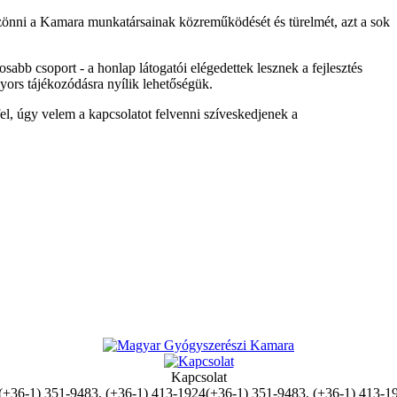
zönni a Kamara munkatársainak közreműködését és türelmét, azt a sok
b csoport - a honlap látogatói elégedettek lesznek a fejlesztés
yors tájékozódásra nyílik lehetőségük.
, úgy velem a kapcsolatot felvenni szíveskedjenek a
Kapcsolat
(+36-1) 351-9483, (+36-1) 413-1