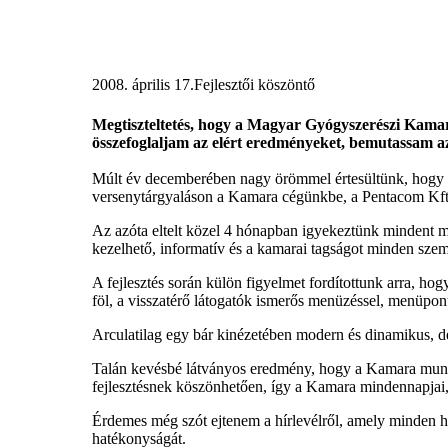
2008. április 17.
Fejlesztői köszöntő
Megtiszteltetés, hogy a Magyar Gyógyszerészi Kamara
összefoglaljam az elért eredményeket, bemutassam az
Múlt év decemberében nagy örömmel értesültünk, hogy 
versenytárgyaláson a Kamara cégünkbe, a Pentacom Kft.
Az azóta eltelt közel 4 hónapban igyekeztünk mindent m
kezelhető, informatív és a kamarai tagságot minden szemp
A fejlesztés során külön figyelmet fordítottunk arra, ho
föl, a visszatérő látogatók ismerős menüzéssel, menüpon
Arculatilag egy bár kinézetében modern és dinamikus, de 
Talán kevésbé látványos eredmény, hogy a Kamara munka
fejlesztésnek köszönhetően, így a Kamara mindennapjai,
Érdemes még szót ejtenem a hírlevélről, amely minden 
hatékonyságát.