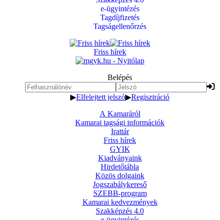
e-ügyintézés
Tagdíjfizetés
Tagságellenőrzés
Friss hírek
Belépés
▶
Elfelejtett jelszó
▶
Regisztráció
A Kamaráról
Kamarai tagsági információk
Irattár
Friss hírek
GYIK
Kiadványaink
Hirdetőtábla
Közös dolgaink
Jogszabálykereső
SZEBB-program
Kamarai kedvezmények
Szakképzés 4.0
e-ügyintézés