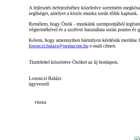
A fejlesztés befejezéséhez közeledve szeretném megkös
segítséget, amelyet a közös munka során tőlük kaptunk.
Remélem, hogy Önök - munkánk szempontjából legfontosab
végtermékével és a szoftver használata során pontos és g
Kérem, hogy amennyiben bármilyen kérdésük merülne fel
losonczi.balazs@pentacom.hu
e-mail címen.
Tisztelettel köszöntve Önöket az új honlapon,
Losonczi Balázs
ügyvezető
vissza