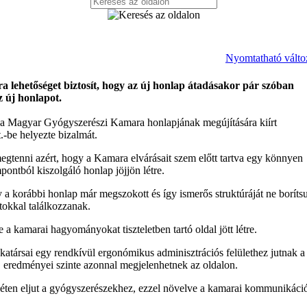
Nyomtatható válto
 lehetőséget biztosít, hogy az új honlap átadásakor pár szóban
 új honlapot.
a Magyar Gyógyszerészi Kamara honlapjának megújítására kiírt
-be helyezte bizalmát.
egtenni azért, hogy a Kamara elvárásait szem előtt tartva egy könnyen
ontból kiszolgáló honlap jöjjön létre.
gy a korábbi honlap már megszokott és így ismerős struktúráját ne boríts
tokkal találkozzanak.
a kamarai hagyományokat tiszteletben tartó oldal jött létre.
társai egy rendkívül ergonómikus adminisztrációs felülethez jutnak a
 eredményei szinte azonnal megjelenhetnek az oldalon.
héten eljut a gyógyszerészekhez, ezzel növelve a kamarai kommunikáci