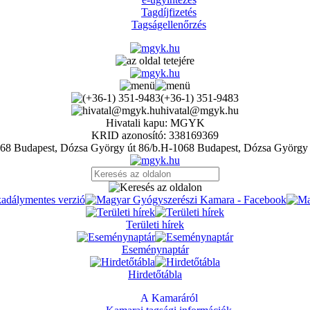
Tagdíjfizetés
Tagságellenőrzés
(+36-1) 351-9483
hivatal@mgyk.hu
Hivatali kapu: MGYK
KRID azonosító: 338169369
H-1068 Budapest, Dózsa György 
Területi hírek
Eseménynaptár
Hirdetőtábla
A Kamaráról