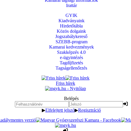
Kamarai tagsági információk
Irattár
GYIK
Kiadványaink
Hirdetőtábla
Közös dolgaink
Jogszabálykereső
SZEBB-program
Kamarai kedvezmények
Szakképzés 4.0
e-ügyintézés
Tagdíjfizetés
Tagságellenőrzés
Friss hírek
Belépés
▶
Elfelejtett jelszó
▶
Regisztráció