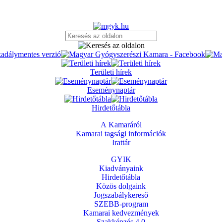
Területi hírek
Eseménynaptár
Hirdetőtábla
A Kamaráról
Kamarai tagsági információk
Irattár
GYIK
Kiadványaink
Hirdetőtábla
Közös dolgaink
Jogszabálykereső
SZEBB-program
Kamarai kedvezmények
Szakképzés 4.0