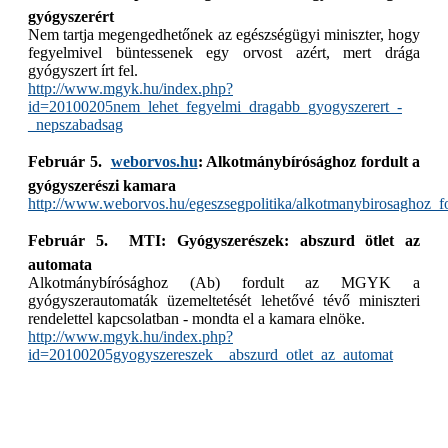
gyógyszerért
Nem tartja megengedhetőnek az egészségügyi miniszter, hogy
fegyelmivel büntessenek egy orvost azért, mert drága
gyógyszert írt fel.
http://www.mgyk.hu/index.php?
id=20100205nem_lehet_fegyelmi_dragabb_gyogyszerert_-
_nepszabadsag
Február 5. 
weborvos.hu
: Alkotmánybírósághoz fordult a
gyógyszerészi kamara
http://www.weborvos.hu/egeszsegpolitika/alkotmanybirosaghoz_f
Február 5.  MTI: Gyógyszerészek: abszurd ötlet az
automata
Alkotmánybírósághoz (Ab) fordult az MGYK a
gyógyszerautomaták üzemeltetését lehetővé tévő miniszteri
rendelettel kapcsolatban - mondta el a kamara elnöke.
http://www.mgyk.hu/index.php?
id=20100205gyogyszereszek__abszurd_otlet_az_automat