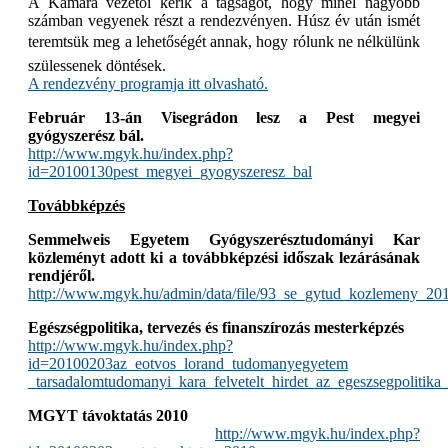
A Kamara vezetői kérik a tagságot, hogy minél nagyobb
számban vegyenek részt a rendezvényen. Húsz év után ismét
teremtsük meg a lehetőségét annak, hogy rólunk ne nélkülünk
szülessenek döntések.
A rendezvény programja itt olvasható.
Február 13-án Visegrádon lesz a Pest megyei
gyógyszerész bál.
http://www.mgyk.hu/index.php?
id=20100130pest_megyei_gyogyszeresz_bal
Továbbképzés
Semmelweis Egyetem Gyógyszerésztudományi Kar
közleményt adott ki a továbbképzési időszak lezárásának
rendjéről.
http://www.mgyk.hu/admin/data/file/93_se_gytud_kozlemeny_20
Egészségpolitika, tervezés és finanszírozás mesterképzés
http://www.mgyk.hu/index.php?
id=20100203az_eotvos_lorand_tudomanyegyetem
_tarsadalomtudomanyi_kara_felvetelt_hirdet_az_egeszsegpolitika_
MGYT távoktatás 2010
http://www.mgyk.hu/index.php?