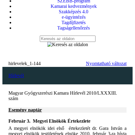
SZEBB-program
Kamarai kedvezmények
Szakképzés 4.0
e-ügyintézés
Tagdíjfizetés
Tagságellenőrzés
hirlevelek_1-144
Nyomtatható változat
Hírlevél
Magyar Gyógyszerészi Kamara Hírlevél 2010/LXXXIII.
szám
Esemény naptár
Február 3.  Megyei Elnökök Értekezlete
A megyei elnökök idei első értekezletét dr. Gara István a
megyei elnökök testületének elnöke 2010. február 3-ra hívta