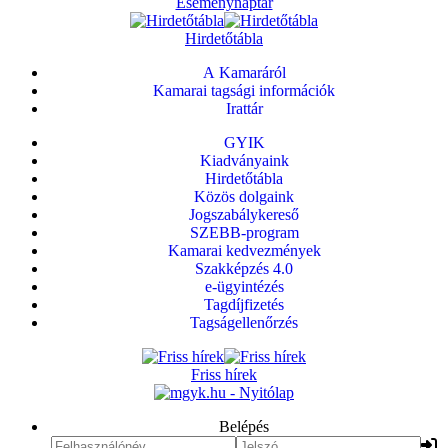
Eseménynaptár
Hirdetőtábla
A Kamaráról
Kamarai tagsági információk
Irattár
GYIK
Kiadványaink
Hirdetőtábla
Közös dolgaink
Jogszabálykereső
SZEBB-program
Kamarai kedvezmények
Szakképzés 4.0
e-ügyintézés
Tagdíjfizetés
Tagságellenőrzés
Friss hírek
Belépés