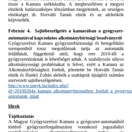
össze a Kamara székházába. A megbeszélésen a megyei
elnökök határozatképes létszámban megjelentek, az országos
elnökséget dr. Horváth Tamás elnök és az alelnökök
képviselték.
Február 4.  Sajtóbeszélgetés a kamarában a gyógyszer-
automatával kapcsolatos alkotmánybírósági beadványról
Gyógyszerészi Kamara gyógyszerbiztonsági és betegellátási
szempontból rossz megoldásnak tartja az automaták
felállítását, függetlenül attól, hogy erre 2010-től a
gyógyszertáraknak is lehetőséget adtak. A szabályozás súlyos
alkotmányossági problémákat is felvet, ezért a Kamara az
Alkotmánybírósághoz fordult, jelentette be Horváth Tamás
elnök és Hankó Zoltán alelnök a szaklapok újságírói számára
szervezett sajtóbeszélgetésen.
http://www.mgyk.hu/index.php?
id=20100204a_kamara_alkotmanybirosaghoz_fordult_a_gyogysze
automatak_miatt
Hírek
Tájékoztatás
A Magyar Gyógyszerészi Kamara a gyógyszer-automatából
történő gyógyszerforgalmazásra vonatkozó jogszabályi