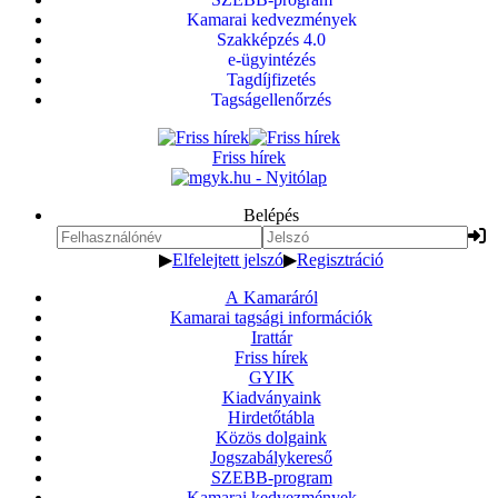
Kamarai kedvezmények
Szakképzés 4.0
e-ügyintézés
Tagdíjfizetés
Tagságellenőrzés
Friss hírek
Belépés
▶
Elfelejtett jelszó
▶
Regisztráció
A Kamaráról
Kamarai tagsági információk
Irattár
Friss hírek
GYIK
Kiadványaink
Hirdetőtábla
Közös dolgaink
Jogszabálykereső
SZEBB-program
Kamarai kedvezmények