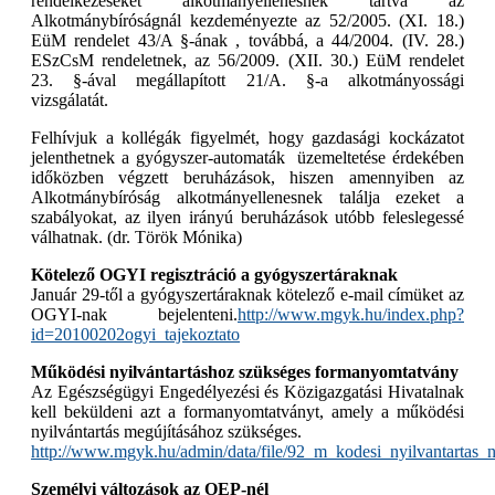
rendelkezéseket alkotmányellenesnek tartva az
Alkotmánybíróságnál kezdeményezte az 52/2005. (XI. 18.)
EüM rendelet 43/A §-ának , továbbá, a 44/2004. (IV. 28.)
ESzCsM rendeletnek, az 56/2009. (XII. 30.) EüM rendelet
23. §-ával megállapított 21/A. §-a alkotmányossági
vizsgálatát.
Felhívjuk a kollégák figyelmét, hogy gazdasági kockázatot
jelenthetnek a gyógyszer-automaták üzemeltetése érdekében
időközben végzett beruházások, hiszen amennyiben az
Alkotmánybíróság alkotmányellenesnek találja ezeket a
szabályokat, az ilyen irányú beruházások utóbb feleslegessé
válhatnak. (dr. Török Mónika)
Kötelező OGYI regisztráció a gyógyszertáraknak
Január 29-től a gyógyszertáraknak kötelező e-mail címüket az
OGYI-nak bejelenteni.
http://www.mgyk.hu/index.php?
id=20100202ogyi_tajekoztato
Működési nyilvántartáshoz szükséges formanyomtatvány
Az Egészségügyi Engedélyezési és Közigazgatási Hivatalnak
kell beküldeni azt a formanyomtatványt, amely a működési
nyilvántartás megújításához szükséges.
http://www.mgyk.hu/admin/data/file/92_m_kodesi_nyilvantartas_
Személyi változások az OEP-nél