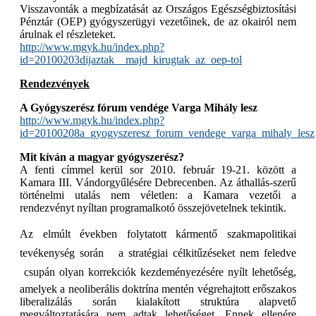
Visszavonták a megbízatását az Országos Egészségbiztosítási
Pénztár (OEP) gyógyszerügyi vezetőinek, de az okairól nem
árulnak el részleteket.
http://www.mgyk.hu/index.php?
id=20100203dijaztak__majd_kirugtak_az_oep-tol
Rendezvények
A Gyógyszerész fórum vendége Varga Mihály lesz
http://www.mgyk.hu/index.php?
id=20100208a_gyogyszeresz_forum_vendege_varga_mihaly_lesz
Mit kíván a magyar gyógyszerész?
A fenti címmel kerül sor 2010. február 19-21. között a
Kamara III. Vándorgyűlésére Debrecenben. Az áthallás-szerű
történelmi utalás nem véletlen: a Kamara vezetői a
rendezvényt nyíltan programalkotó összejövetelnek tekintik.
Az elmúlt években folytatott kármentő szakmapolitikai
tevékenység során  a stratégiai célkitűzéseket nem feledve
 csupán olyan korrekciók kezdeményezésére nyílt lehetőség,
amelyek a neoliberális doktrína mentén végrehajtott erőszakos
liberalizálás során kialakított struktúra alapvető
megváltoztatására nem adtak lehetőséget. Ennek ellenére