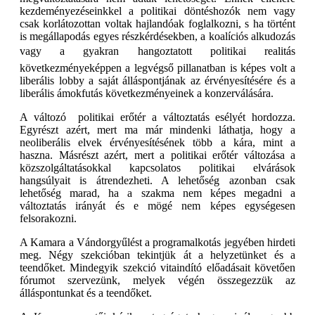
kezdeményezéseinkkel a politikai döntéshozók nem vagy
csak korlátozottan voltak hajlandóak foglalkozni, s ha történt
is megállapodás egyes részkérdésekben, a koalíciós alkudozás
vagy a gyakran hangoztatott politikai realitás
következményeképpen a legvégső pillanatban is képes volt a
liberális lobby a saját álláspontjának az érvényesítésére és a
liberális ámokfutás következményeinek a konzerválására.
A változó politikai erőtér a változtatás esélyét hordozza.
Egyrészt azért, mert ma már mindenki láthatja, hogy a
neoliberális elvek érvényesítésének több a kára, mint a
haszna. Másrészt azért, mert a politikai erőtér változása a
közszolgáltatásokkal kapcsolatos politikai elvárások
hangsúlyait is átrendezheti. A lehetőség azonban csak
lehetőség marad, ha a szakma nem képes megadni a
változtatás irányát és e mögé nem képes egységesen
felsorakozni.
A Kamara a Vándorgyűlést a programalkotás jegyében hirdeti
meg. Négy szekcióban tekintjük át a helyzetünket és a
teendőket. Mindegyik szekció vitaindító előadásait követően
fórumot szervezünk, melyek végén összegezzük az
álláspontunkat és a teendőket.