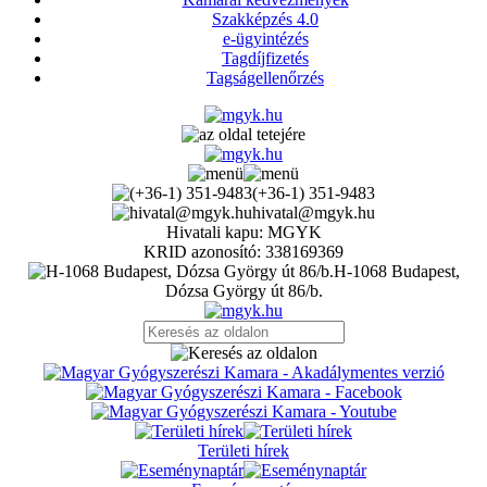
Szakképzés 4.0
e-ügyintézés
Tagdíjfizetés
Tagságellenőrzés
(+36-1) 351-9483
hivatal@mgyk.hu
Hivatali kapu: MGYK
KRID azonosító: 338169369
H-1068 Budapest,
Dózsa György út 86/b.
Területi hírek