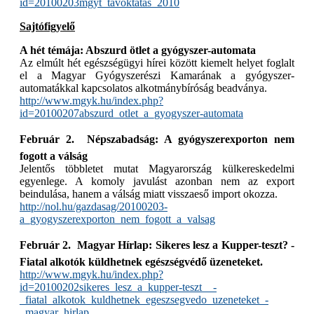
id=20100203mgyt_tavoktatas_2010
Sajtófigyelő
A hét témája: Abszurd ötlet a gyógyszer-automata
Az elmúlt hét egészségügyi hírei között kiemelt helyet foglalt
el a Magyar Gyógyszerészi Kamarának a gyógyszer-
automatákkal kapcsolatos alkotmánybíróság beadványa.
http://www.mgyk.hu/index.php?
id=20100207abszurd_otlet_a_gyogyszer-automata
Február 2.  Népszabadság: A gyógyszerexporton nem
fogott a válság
Jelentős többletet mutat Magyarország külkereskedelmi
egyenlege. A komoly javulást azonban nem az export
beindulása, hanem a válság miatt visszaeső import okozza.
http://nol.hu/gazdasag/20100203-
a_gyogyszerexporton_nem_fogott_a_valsag
Február 2.  Magyar Hírlap: Sikeres lesz a Kupper-teszt? -
Fiatal alkotók küldhetnek egészségvédő üzeneteket.
http://www.mgyk.hu/index.php?
id=20100202sikeres_lesz_a_kupper-teszt__-
_fiatal_alkotok_kuldhetnek_egeszsegvedo_uzeneteket_-
_magyar_hirlap