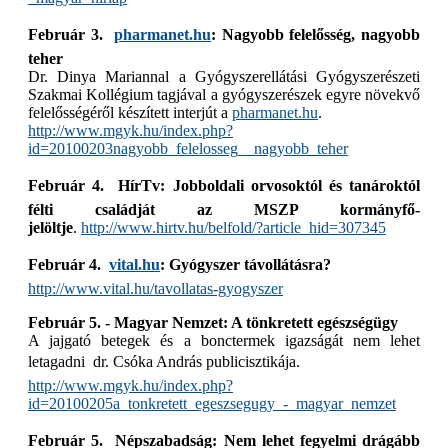
Február 3. 
pharmanet.hu
: Nagyobb felelősség, nagyobb
teher
Dr. Dinya Mariannal a Gyógyszerellátási Gyógyszerészeti
Szakmai Kollégium tagjával a gyógyszerészek egyre növekvő
felelősségéről készített interjút a
pharmanet.hu
.
http://www.mgyk.hu/index.php?
id=20100203nagyobb_felelosseg__nagyobb_teher
Február 4.  HírTv: Jobboldali orvosoktól és tanároktól
félti családját az MSZP kormányfő-
jelöltje
.
http://www.hirtv.hu/belfold/?article_hid=307345
Február 4. 
vital.hu
: Gyógyszer távollátásra?
http://www.vital.hu/tavollatas-gyogyszer
Február 5. - Magyar Nemzet: A tönkretett egészségügy
A jajgató betegek és a bonctermek igazságát nem lehet
letagadni  dr. Csóka András publicisztikája.
http://www.mgyk.hu/index.php?
id=20100205a_tonkretett_egeszsegugy_-_magyar_nemzet
Február 5.  Népszabadság: Nem lehet fegyelmi drágább