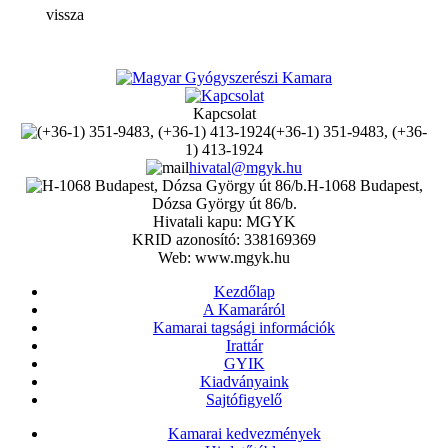
vissza
Kapcsolat
(+36-1) 351-9483, (+36-
1) 413-1924
hivatal@mgyk.hu
H-1068 Budapest,
Dózsa György út 86/b.
Hivatali kapu: MGYK
KRID azonosító: 338169369
Web: www.mgyk.hu
Kezdőlap
A Kamaráról
Kamarai tagsági információk
Irattár
GYIK
Kiadványaink
Sajtófigyelő
Kamarai kedvezmények