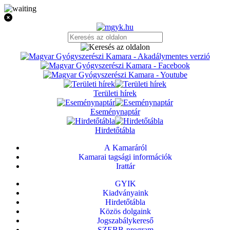
Területi hírek
Eseménynaptár
Hirdetőtábla
A Kamaráról
Kamarai tagsági információk
Irattár
GYIK
Kiadványaink
Hirdetőtábla
Közös dolgaink
Jogszabálykereső
SZEBB-program