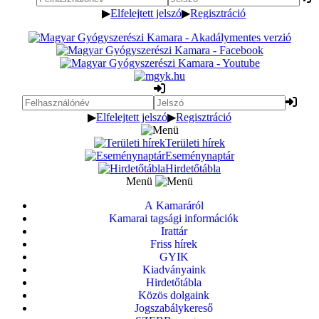
▶
Elfelejtett jelszó
▶
Regisztráció
▶
Elfelejtett jelszó
▶
Regisztráció
Területi hírek
Eseménynaptár
Hirdetőtábla
Menü
A Kamaráról
Kamarai tagsági információk
Irattár
Friss hírek
GYIK
Kiadványaink
Hirdetőtábla
Közös dolgaink
Jogszabálykereső