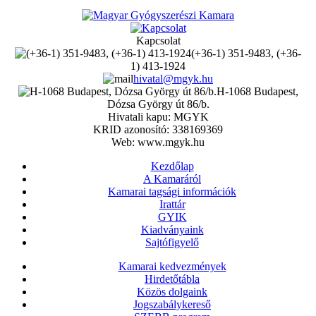
Kapcsolat
(+36-1) 351-9483, (+36-
1) 413-1924
hivatal@mgyk.hu
H-1068 Budapest,
Dózsa György út 86/b.
Hivatali kapu: MGYK
KRID azonosító: 338169369
Web: www.mgyk.hu
Kezdőlap
A Kamaráról
Kamarai tagsági információk
Irattár
GYIK
Kiadványaink
Sajtófigyelő
Kamarai kedvezmények
Hirdetőtábla
Közös dolgaink
Jogszabálykereső