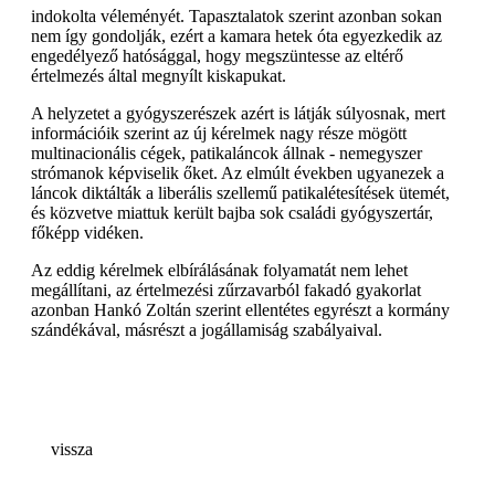
indokolta véleményét. Tapasztalatok szerint azonban sokan
nem így gondolják, ezért a kamara hetek óta egyezkedik az
engedélyező hatósággal, hogy megszüntesse az eltérő
értelmezés által megnyílt kiskapukat.
A helyzetet a gyógyszerészek azért is látják súlyosnak, mert
információik szerint az új kérelmek nagy része mögött
multinacionális cégek, patikaláncok állnak - nemegyszer
strómanok képviselik őket. Az elmúlt években ugyanezek a
láncok diktálták a liberális szellemű patikalétesítések ütemét,
és közvetve miattuk került bajba sok családi gyógyszertár,
főképp vidéken.
Az eddig kérelmek elbírálásának folyamatát nem lehet
megállítani, az értelmezési zűrzavarból fakadó gyakorlat
azonban Hankó Zoltán szerint ellentétes egyrészt a kormány
szándékával, másrészt a jogállamiság szabályaival.
vissza