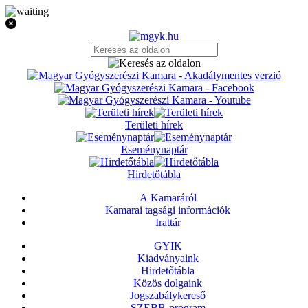
Területi hírek
Eseménynaptár
Hirdetőtábla
A Kamaráról
Kamarai tagsági információk
Irattár
GYIK
Kiadványaink
Hirdetőtábla
Közös dolgaink
Jogszabálykereső
SZEBB-program