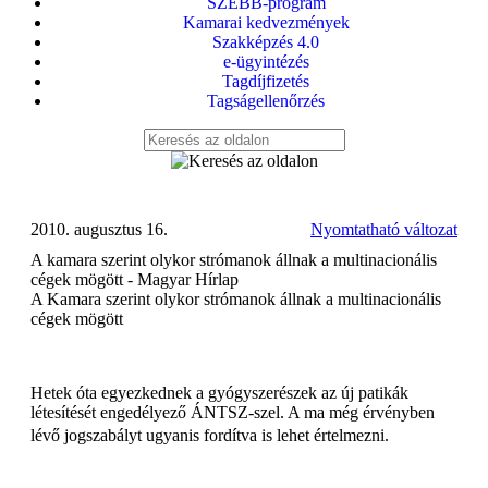
SZEBB-program
Kamarai kedvezmények
Szakképzés 4.0
e-ügyintézés
Tagdíjfizetés
Tagságellenőrzés
2010. augusztus 16.
Nyomtatható változat
A kamara szerint olykor strómanok állnak a multinacionális
cégek mögött - Magyar Hírlap
A Kamara szerint olykor strómanok állnak a multinacionális
cégek mögött
Hetek óta egyezkednek a gyógyszerészek az új patikák
létesítését engedélyező ÁNTSZ-szel. A ma még érvényben
lévő jogszabályt ugyanis fordítva is lehet értelmezni.