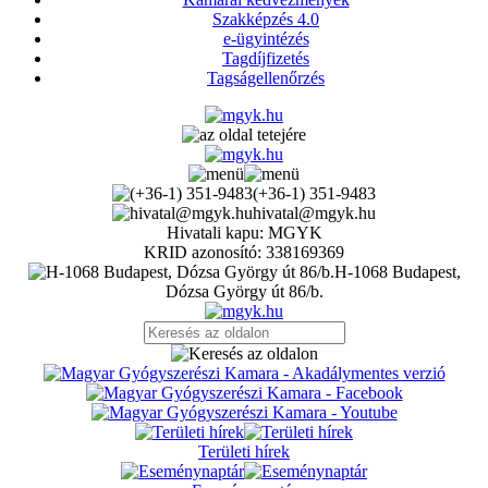
Szakképzés 4.0
e-ügyintézés
Tagdíjfizetés
Tagságellenőrzés
(+36-1) 351-9483
hivatal@mgyk.hu
Hivatali kapu: MGYK
KRID azonosító: 338169369
H-1068 Budapest,
Dózsa György út 86/b.
Területi hírek