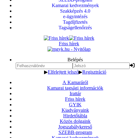
Kamarai kedvezmények
Szakképzés 4.0
e-ügyintézés
Tagdíjfizetés
Tagságellenőrzés
Friss hírek
Belépés
▶
Elfelejtett jelszó
▶
Regisztráció
A Kamaráról
Kamarai tagsági információk
Irattár
Friss hírek
GYIK
Kiadványaink
Hirdetőtábla
Közös dolgaink
Jogszabálykereső
SZEBB-program
Kamarai kedvezmények