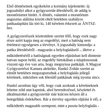
Első döntéseinek egyikeként a kormány kijelentette: új
jogszabályt alkot a gyógyszertár-létesítésről, de addig is
moratóriumot hirdet. A döntés, valamint a moratórium
augusztus aláírása között eltelt hetekben szabályos
patikaalapítási láz tört ki, 140 kérelem érkezett az ÁNTSZ-
hez.
A gyógyszerészek köztestülete szerint félő, hogy ezek nagy
része azért kapja meg az engedélyt, mert a hatóság nem
értelmezi egységesen a törvényt. A jogszabály kimondja: a
patika létesítéséről - magyarán a helyfoglalásról -, illetve a
működtetéséről a hatóságnak egyetlen eljárásban kell döntenie
hatvan napon belül, az engedély birtokában a tulajdonosnak
viszont egy éve van arra, hogy megnyissa patikáját. A Magyar
Gyógyszerészi Kamara alelnöke, Hankó Zoltán szerint az
elmúlt hetekben megszaporodtak a helyfoglalás jellegű
kérelmek, miközben sok létesülő patikának még nyoma sincs.
Hankó azonban úgy véli, hogy csak azoknak a kérelmeknek
lehetne zöld utat kapniuk, ahol berendezéssel, készlettel és
alkalmazottal a gyógyszertár már kulcsra készen áll a
betegellátás érdekében. Bár a törvény egyetlen eljárást ír elő, a
működtetés magasabb szempont, mint a puszta helyfoglalás -