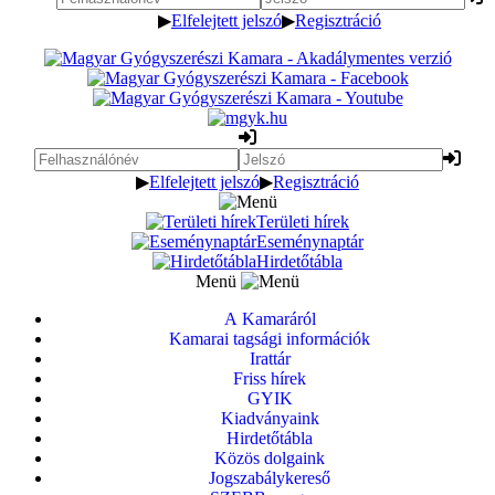
▶
Elfelejtett jelszó
▶
Regisztráció
▶
Elfelejtett jelszó
▶
Regisztráció
Területi hírek
Eseménynaptár
Hirdetőtábla
Menü
A Kamaráról
Kamarai tagsági információk
Irattár
Friss hírek
GYIK
Kiadványaink
Hirdetőtábla
Közös dolgaink
Jogszabálykereső