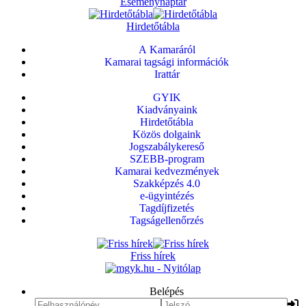
Eseménynaptár
Hirdetőtábla
A Kamaráról
Kamarai tagsági információk
Irattár
GYIK
Kiadványaink
Hirdetőtábla
Közös dolgaink
Jogszabálykereső
SZEBB-program
Kamarai kedvezmények
Szakképzés 4.0
e-ügyintézés
Tagdíjfizetés
Tagságellenőrzés
Friss hírek
Belépés