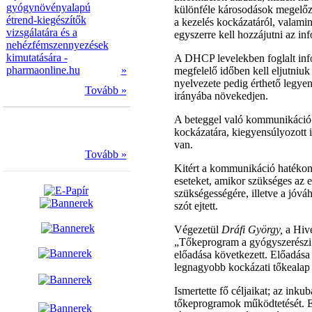
gyógynövényalapú
különféle károsodások megelőzh
étrend-kiegészítők
a kezelés kockázatáról, valami
vizsgálatára és a
egyszerre kell hozzájutni az in
nehézfémszennyezések
kimutatására -
A DHCP levelekben foglalt info
pharmaonline.hu
»
megfelelő időben kell eljutniuk
nyelvezete pedig érthető legy
Tovább »
irányába növekedjen.
A beteggel való kommunikáció so
kockázatára, kiegyensúlyozott 
van.
Tovább »
Kitért a kommunikáció hatékony
eseteket, amikor szükséges az e
szükségességére, illetve a jóv
szót ejtett.
Végezetül
Dráfi György,
a Hive
„Tőkeprogram a gyógyszerészi 
előadása következett. Előadása
legnagyobb kockázati tőkealap 
Ismertette fő céljaikat; az ink
tőkeprogramok működtetését. Eze