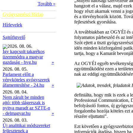
„Milyen hatósági szervezetté ak
Tovább »
hangzott el a válasz, majd ezek 
hogy részt akarnak venni a jog
Gyógyszerészi Hírlap
és a törvényhozók között. Továb
fejlesztések gyorsítása.
Hírlevelek
A továbbiakban az OGYÉI és az
Sajtófigyelő
folyamatos párbeszéd és az inté
Szót ejtett a tiszti gyógyszerés
2026. 08. 06.
idén minden közforgalmú patikáb
Így kapcsolt takarékos
tartja, hogy a Kamarát bevonjá
üzemmódra a magyar
»
gazdaság - hvg.hu
Az OGYÉI egyéb tevékenységeine
együttműködést ezen a területe
2026. 08. 05.
nak az eddigi együttműködésért
Parlament előtt a
vényköteles gyógyszerek
áfamentesítése - 24.hu
»
2026. 08. 04.
definiálta, hogy mik is ezek a 
Nem zárult be minden
Professional Communication, D
ajtó: több slágerszak is
befolyásoló fontos, új gyógysz
nyitva maradt az SZTE-n
forgalomba hozója köteles ezt 
- delmagyar.hu
»
részére eljuttatni”.
2026. 08. 03.
Új analitikai módszereket
Ezt követően a gyógyszerbizton
fejlesztenek a
információk átadása, hiszen ha 