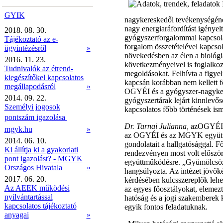
GYIK
nagykereskedői tevékenységéne
nagy energiaráfordítást igényel
2018. 08. 30.
gyógyszerforgalommal kapcsola
Tájékoztató az e-
forgalom összetételével kapcso
ügyintézésről
»
növekedésben az élen a biológia
2016. 11. 23.
következményeivel is foglalkozo
Tudnivalók az étrend-
megoldásokat. Felhívta a figye
kiegészítőkel kapcsolatos
kapcsán korábban nem kellett fo
megállapodásról
»
OGYÉI és a gyógyszer-nagykere
2014. 09. 22.
gyógyszertárak lejárt kinnlev
Személyi jogosok
kapcsolatos főbb történések ism
pontszám igazolása 
Dr. Tarnai Julianna,
azOGYÉI f
mgyk.hu
»
az OGYÉI és az MGYK együttm
2014. 06. 10.
gondolatait a hallgatósággal. F
Ki állítja ki a gyakorlati
rendezvényen most volt először
pont igazolást? - MGYK
együttműködésre. „Gyümölcsöző 
Országos Hivatala
»
hangsúlyozta. Az intézet jövők
2017. 06. 20.
kérdésében kulcsszereplők lehe
Az AEEK működési
az egyes főosztályokat, elemez
nyilvántartással
hatóság és a jogi szakemberek 
kapcsolatos tájékoztató
egyik fontos feladatuknak.
anyagai
»