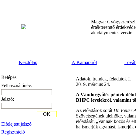
Magyar Gyógyszerész
értékteremtő érdekvéd
akadálymentes verzió
Kezdőlap
A Kamaráról
Továb
Belépés
Adatok, trendek, feladatok I.
2019. március 24.
Felhasználónév:
A Vándorgyűlés péntek délut
Jelszó:
DHPC levelekről, valamint t
Az előadások sorát
Dr. Feller 
OK
Szövetségének alelnöke, valam
előadását. „Vannak közös és el
Elfelejtett jelszó
ha ismerjük egymást, ismerjük
Regisztráció