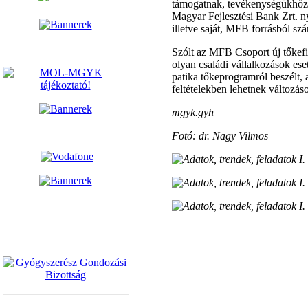
támogatnak, tevékenységükhöz s
Magyar Fejlesztési Bank Zrt. ny
illetve saját, MFB forrásból sz
Szólt az MFB Csoport új tőkefin
olyan családi vállalkozások ese
patika tőkeprogramról beszélt, 
feltételekben lehetnek változás
mgyk.gyh
Fotó: dr. Nagy Vilmos