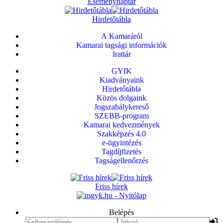
Eseménynaptár
Hirdetőtábla
A Kamaráról
Kamarai tagsági információk
Irattár
GYIK
Kiadványaink
Hirdetőtábla
Közös dolgaink
Jogszabálykereső
SZEBB-program
Kamarai kedvezmények
Szakképzés 4.0
e-ügyintézés
Tagdíjfizetés
Tagságellenőrzés
Friss hírek
Belépés