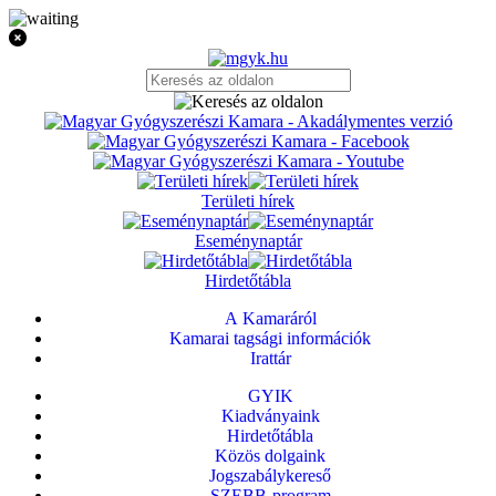
Területi hírek
Eseménynaptár
Hirdetőtábla
A Kamaráról
Kamarai tagsági információk
Irattár
GYIK
Kiadványaink
Hirdetőtábla
Közös dolgaink
Jogszabálykereső
SZEBB-program