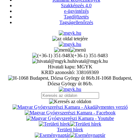
Szakképzés 4.0
e-ügyintézés
Tagdíjfizetés
Tagságellenőrzés
(+36-1) 351-9483
hivatal@mgyk.hu
Hivatali kapu: MGYK
KRID azonosító: 338169369
H-1068 Budapest,
Dózsa György út 86/b.
Területi hírek