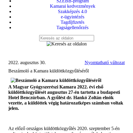
SZEBB-program
Kamarai kedvezmények
Szakképzés 4.0
e-ügyintézés
Tagdíjfizetés
Tagságellenőrzés
2022. augusztus 30.
Nyomtatható változat
Beszámoló a Kamara küldöttközgyűléséről
A Magyar Gyógyszerészi Kamara 2022. évi első
küldöttközgyűlését augusztus 27-én tartotta a budapesti
Hotel Benczúrban. A gyűlést dr. Hankó Zoltán elnök
vezette, a küldöttek végig határozatképes számban voltak
jelen.
Az előző országos küldöttközgyűlés 2020. szeptember 5-én