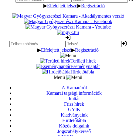
▶
Elfelejtett jelszó
▶
Regisztráció
▶
Elfelejtett jelszó
▶
Regisztráció
Területi hírek
Eseménynaptár
Hirdetőtábla
Menü
A Kamaráról
Kamarai tagsági információk
Irattár
Friss hírek
GYIK
Kiadványaink
Hirdetőtábla
Közös dolgaink
Jogszabálykereső