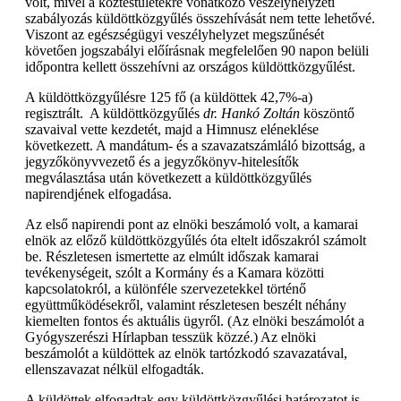
volt, mivel a köztestületekre vonatkozó veszélyhelyzeti
szabályozás küldöttközgyűlés összehívását nem tette lehetővé.
Viszont az egészségügyi veszélyhelyzet megszűnését
követően jogszabályi előírásnak megfelelően 90 napon belüli
időpontra kellett összehívni az országos küldöttközgyűlést.
A küldöttközgyűlésre 125 fő (a küldöttek 42,7%-a)
regisztrált. A küldöttközgyűlés
dr. Hankó Zoltán
köszöntő
szavaival vette kezdetét, majd a Himnusz eléneklése
következett. A mandátum- és a szavazatszámláló bizottság, a
jegyzőkönyvvezető és a jegyzőkönyv-hitelesítők
megválasztása után következett a küldöttközgyűlés
napirendjének elfogadása.
Az első napirendi pont az elnöki beszámoló volt, a kamarai
elnök az előző küldöttközgyűlés óta eltelt időszakról számolt
be. Részletesen ismertette az elmúlt időszak kamarai
tevékenységeit, szólt a Kormány és a Kamara közötti
kapcsolatokról, a különféle szervezetekkel történő
együttműködésekről, valamint részletesen beszélt néhány
kiemelten fontos és aktuális ügyről. (Az elnöki beszámolót a
Gyógyszerészi Hírlapban tesszük közzé.) Az elnöki
beszámolót a küldöttek az elnök tartózkodó szavazatával,
ellenszavazat nélkül elfogadták.
A küldöttek elfogadtak egy küldöttközgyűlési határozatot is,