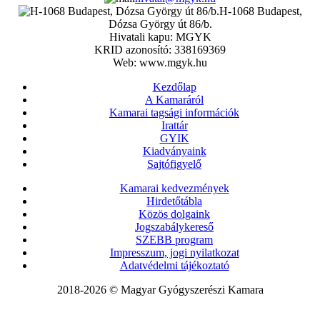
H-1068 Budapest,
Dózsa György út 86/b.
Hivatali kapu: MGYK
KRID azonosító: 338169369
Web: www.mgyk.hu
Kezdőlap
A Kamaráról
Kamarai tagsági információk
Irattár
GYIK
Kiadványaink
Sajtófigyelő
Kamarai kedvezmények
Hirdetőtábla
Közös dolgaink
Jogszabálykereső
SZEBB program
Impresszum, jogi nyilatkozat
Adatvédelmi tájékoztató
2018-2026 © Magyar Gyógyszerészi Kamara