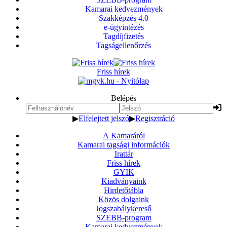
Kamarai kedvezmények
Szakképzés 4.0
e-ügyintézés
Tagdíjfizetés
Tagságellenőrzés
Friss hírek
Belépés
▶
Elfelejtett jelszó
▶
Regisztráció
A Kamaráról
Kamarai tagsági információk
Irattár
Friss hírek
GYIK
Kiadványaink
Hirdetőtábla
Közös dolgaink
Jogszabálykereső
SZEBB-program
Kamarai kedvezmények