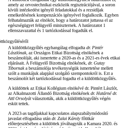
amely az orvostechnikai eszközök regisztrációjával, a soron
kívüli intézkedést igénylő feladatokkal és a rezsidíjak
emelkedésének kompenzációs igényével foglalkozik. Egyben
felhatalmazták az elnököt, hogy a határozatot juttassa el az
egészségügyet felügyelő miniszternek. A határozatot 1
ellenszavazattal és 1 tartózkodással fogadták el.
A küldöttközgyűlés egyhangúlag elfogadta
dr. Pintér
Lászlónak
, az Országos Etikai Bizottság elnökének a
beszámolóját, aki ismertette a 2020-as és a 2021-es évek etikai
eljárásait. A Felügyelő Bizottság elnökének,
dr. Gutay
Tibornak
a beszámolója tevékenységük ismertetése mellett
szólt a munkájuk alapjául szolgáló szempontokról is. Ezt a
beszámolót két tartózkodással fogadta el a küldöttközgyűlés.
A küldöttek az Etikai Kollégium elnökévé dr. Pintért Lászlót,
az Alkalmazotti Állandó Bizottság elnökének
dr. Határné dr.
Attl Orsolyát
választották, akik a küldöttközgyűlés végén
esküt tettek.
A 2023-as tagdíjakkal kapcsolatos alapszabálymódosító
javaslat elfogadása után
d
r. Zalai Károly
főtitkár
előterjesztésében a küldöttek jóváhagyták a Kamara 2020. és