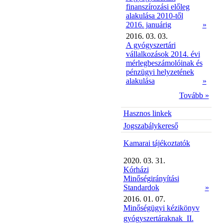
finanszírozási előleg
alakulása 2010-től
2016. januárig
»
2016. 03. 03.
A gyógyszertári
vállalkozások 2014. évi
mérlegbeszámolóinak és
pénzügyi helyzetének
alakulása
»
Tovább »
Hasznos linkek
Jogszabálykereső
Kamarai tájékoztatók
2020. 03. 31.
Kórházi
Minőségirányítási
Standardok
»
2016. 01. 07.
Minőségügyi kézikönyv
gyógyszertáraknak  II.