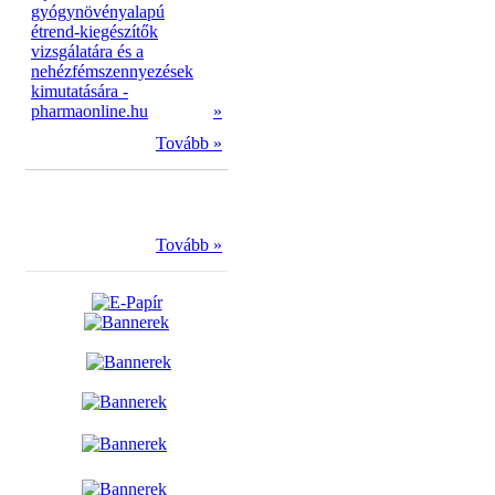
gyógynövényalapú
étrend-kiegészítők
vizsgálatára és a
nehézfémszennyezések
kimutatására -
pharmaonline.hu
»
Tovább »
Tovább »