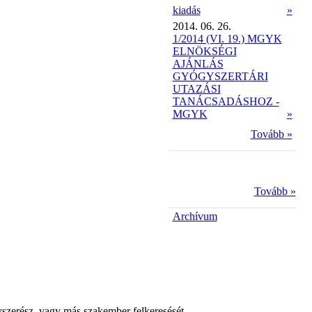
kiadás
»
2014. 06. 26.
1/2014 (VI. 19.) MGYK
ELNÖKSÉGI
AJÁNLÁS
GYÓGYSZERTÁRI
UTAZÁSI
TANÁCSADÁSHOZ -
MGYK
»
Tovább »
Tovább »
Archívum
yszerész, vagy más szakember felkeresését.