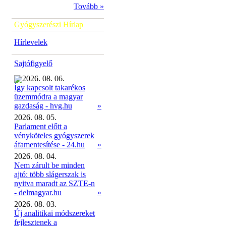
Tovább »
Gyógyszerészi Hírlap
Hírlevelek
Sajtófigyelő
2026. 08. 06.
Így kapcsolt takarékos
üzemmódra a magyar
»
gazdaság - hvg.hu
2026. 08. 05.
Parlament előtt a
vényköteles gyógyszerek
áfamentesítése - 24.hu
»
2026. 08. 04.
Nem zárult be minden
ajtó: több slágerszak is
nyitva maradt az SZTE-n
- delmagyar.hu
»
2026. 08. 03.
Új analitikai módszereket
fejlesztenek a