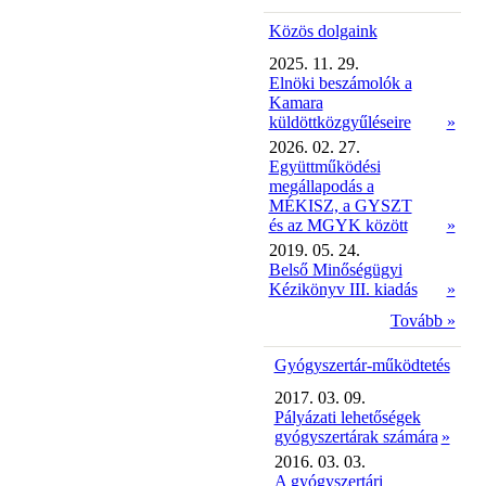
Közös dolgaink
2025. 11. 29.
Elnöki beszámolók a
Kamara
küldöttközgyűléseire
»
2026. 02. 27.
Együttműködési
megállapodás a
MÉKISZ, a GYSZT
és az MGYK között
»
2019. 05. 24.
Belső Minőségügyi
Kézikönyv III. kiadás
»
Tovább »
Gyógyszertár-működtetés
2017. 03. 09.
Pályázati lehetőségek
gyógyszertárak számára
»
2016. 03. 03.
A gyógyszertári