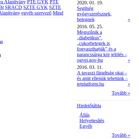
a Alapítvány
PTE GYK
PTE
2020. 01. 19.
Bt
SRACD
SZTE GYK
SZTE
Segítség
Alapítvány
egyéb szervező
Mind
gyógyszerésznek,
betegnek
»
2016. 05. 25.
Megszűnik a
„diabetikus”,
ma
„cukorbetegek is
fogyaszthatják” és a
narancssárga kör jelölés –
a
ogyei.gov-hu
»
2016. 03. 11.
A tavaszi fáradtság okai –
és amit ellenük tehetünk –
tetplatform.hu
»
Tovább »
Hirdetőtábla
Állás
Helyettesítés
Egyéb
Tovább »