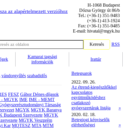
H-1068 Budapest
Dózsa György út 86/b
sza az alapértelmezett verzióhoz
Tel.: (+36-1) 351-9483
(+36-1) 413-1924
Fax: (+36-1) 351-9485
E-mail: hivatal@mgyk.hu
Keresés
RSS
Kamarai tagsági
ségek
Irattár
információk
Betegsarok
s
vándorgyűlés
szabadidős
2022. 09. 26.
Az étrend-kiegészítőkkel
kapcsolatos
RES
FESZ
Gábor Dénes-díjasok
együttműködéshez
- MGYK
IME
IME - MEMT
csatlakozó
Gyógyszerésztudományi Társaság
gyógyszertárak listája
»
ervezet
MGYK
MGYK Baranya
2020. 02. 18.
Budapesti Szervezete
MGYK
Betegjogi képviselők
zervezete
MGYK Veszprém
elérhetőségei
»
yi Kar
MOTESZ
MTA
MTM