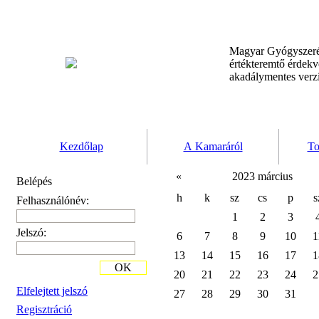
Magyar Gyógyszeré
értékteremtő érdek
akadálymentes verz
Kezdőlap
A Kamaráról
To
«
2023 március
Belépés
h
k
sz
cs
p
s
Felhasználónév:
1
2
3
Jelszó:
6
7
8
9
10
1
13
14
15
16
17
1
OK
20
21
22
23
24
2
Elfelejtett jelszó
27
28
29
30
31
Regisztráció