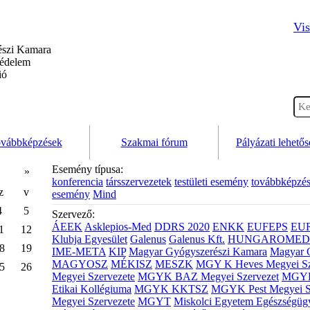
Vis
szi Kamara
védelem
ió
vábbképzések
Szakmai fórum
Pályázati lehető
Esemény típusa:
»
konferencia
társszervezetek
testületi esemény
továbbképzé
z
v
esemény
Mind
4
5
Szervező:
ÁEEK
Asklepios-Med
DDRS 2020
ENKK
EUFEPS
EU
1
12
Klubja Egyesület
Galenus
Galenus Kft.
HUNGAROMED 
8
19
IME-META
KIP
Magyar Gyógyszerészi Kamara
Magyar 
MAGYOSZ
MÉKISZ
MESZK
MGY K Heves Megyei Sz
5
26
Megyei Szervezete
MGYK BAZ Megyei Szervezet
MGYK 
Etikai Kollégiuma
MGYK KKTSZ
MGYK Pest Megyei S
Megyei Szervezete
MGYT
Miskolci Egyetem Egészségüg