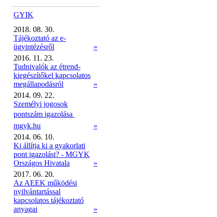
GYIK
2018. 08. 30.
Tájékoztató az e-
ügyintézésről
»
2016. 11. 23.
Tudnivalók az étrend-
kiegészítőkel kapcsolatos
megállapodásról
»
2014. 09. 22.
Személyi jogosok
pontszám igazolása 
mgyk.hu
»
2014. 06. 10.
Ki állítja ki a gyakorlati
pont igazolást? - MGYK
Országos Hivatala
»
2017. 06. 20.
Az AEEK működési
nyilvántartással
kapcsolatos tájékoztató
anyagai
»