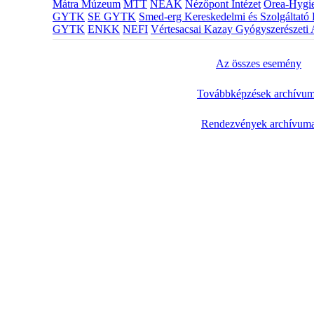
Mátra Múzeum
MTT
NEAK
Nézőpont Intézet
Orea-Hygie
GYTK
SE GYTK
Smed-erg Kereskedelmi és Szolgáltató 
GYTK
ENKK
NEFI
Vértesacsai Kazay Gyógyszerészeti 
Az összes esemény
Továbbképzések archívu
Rendezvények archívum