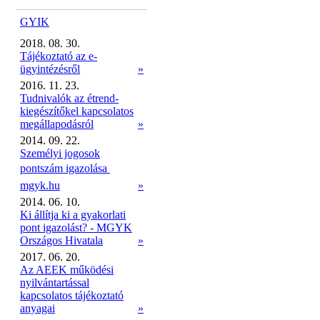
GYIK
2018. 08. 30.
Tájékoztató az e-
ügyintézésről
»
2016. 11. 23.
Tudnivalók az étrend-
kiegészítőkel kapcsolatos
megállapodásról
»
2014. 09. 22.
Személyi jogosok
pontszám igazolása 
mgyk.hu
»
2014. 06. 10.
Ki állítja ki a gyakorlati
pont igazolást? - MGYK
Országos Hivatala
»
2017. 06. 20.
Az AEEK működési
nyilvántartással
kapcsolatos tájékoztató
anyagai
»