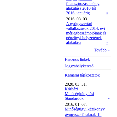
finanszírozási előleg
alakulása 2010-től
2016. januárig
»
2016. 03. 03.
A gyógyszertári
vállalkozások 2014. évi
mérlegbeszámolóinak és
pénzügyi helyzetének
alakulása
»
Tovább »
Hasznos linkek
Jogszabálykereső
Kamarai tájékoztatók
2020. 03. 31.
Kórházi
Minőségirányítási
Standardok
»
2016. 01. 07.
Minőségügyi kézikönyv
gyógyszertáraknak  II.