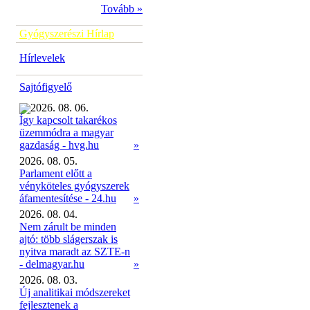
Tovább »
Gyógyszerészi Hírlap
Hírlevelek
Sajtófigyelő
2026. 08. 06.
Így kapcsolt takarékos
üzemmódra a magyar
»
gazdaság - hvg.hu
2026. 08. 05.
Parlament előtt a
vényköteles gyógyszerek
áfamentesítése - 24.hu
»
2026. 08. 04.
Nem zárult be minden
ajtó: több slágerszak is
nyitva maradt az SZTE-n
- delmagyar.hu
»
2026. 08. 03.
Új analitikai módszereket
fejlesztenek a