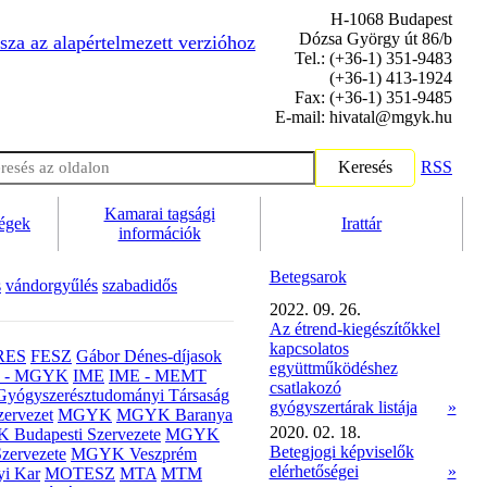
H-1068 Budapest
Dózsa György út 86/b
sza az alapértelmezett verzióhoz
Tel.: (+36-1) 351-9483
(+36-1) 413-1924
Fax: (+36-1) 351-9485
E-mail: hivatal@mgyk.hu
Keresés
RSS
Kamarai tagsági
ségek
Irattár
információk
Betegsarok
s
vándorgyűlés
szabadidős
2022. 09. 26.
Az étrend-kiegészítőkkel
kapcsolatos
RES
FESZ
Gábor Dénes-díjasok
együttműködéshez
- MGYK
IME
IME - MEMT
csatlakozó
Gyógyszerésztudományi Társaság
gyógyszertárak listája
»
ervezet
MGYK
MGYK Baranya
2020. 02. 18.
Budapesti Szervezete
MGYK
Betegjogi képviselők
zervezete
MGYK Veszprém
elérhetőségei
»
yi Kar
MOTESZ
MTA
MTM