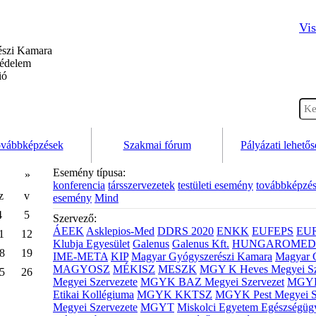
Vis
szi Kamara
védelem
ió
vábbképzések
Szakmai fórum
Pályázati lehető
Esemény típusa:
»
konferencia
társszervezetek
testületi esemény
továbbképzé
z
v
esemény
Mind
4
5
Szervező:
ÁEEK
Asklepios-Med
DDRS 2020
ENKK
EUFEPS
EU
1
12
Klubja Egyesület
Galenus
Galenus Kft.
HUNGAROMED 
8
19
IME-META
KIP
Magyar Gyógyszerészi Kamara
Magyar 
MAGYOSZ
MÉKISZ
MESZK
MGY K Heves Megyei Sz
5
26
Megyei Szervezete
MGYK BAZ Megyei Szervezet
MGYK 
Etikai Kollégiuma
MGYK KKTSZ
MGYK Pest Megyei S
Megyei Szervezete
MGYT
Miskolci Egyetem Egészségüg