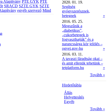
a Alapítvány
PTE GYK
PTE
2020. 01. 19.
Bt
SRACD
SZTE GYK
SZTE
Segítség
Alapítvány
egyéb szervező
Mind
gyógyszerésznek,
betegnek
»
2016. 05. 25.
Megszűnik a
„diabetikus”,
ma
„cukorbetegek is
fogyaszthatják” és a
narancssárga kör jelölés –
a
ogyei.gov-hu
»
2016. 03. 11.
A tavaszi fáradtság okai –
és amit ellenük tehetünk –
tetplatform.hu
»
Tovább »
Hirdetőtábla
Állás
Helyettesítés
Egyéb
Tovább »