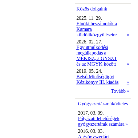
Közös dolgaink
2025. 11. 29.
Elnöki beszámolók a
Kamara
küldöttközgyűléseire
»
2026. 02. 27.
Együttműködési
megállapodás a
MÉKISZ, a GYSZT
és az MGYK között
»
2019. 05. 24.
Belső Minőségügyi
Kézikönyv III. kiadás
»
Tovább »
Gyógyszertár-működtetés
2017. 03. 09.
Pályázati lehetőségek
gyógyszertárak számára
»
2016. 03. 03.
A gyógyszertári