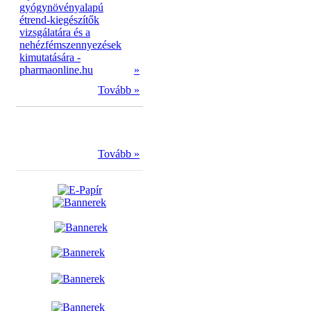
gyógynövényalapú
étrend-kiegészítők
vizsgálatára és a
nehézfémszennyezések
kimutatására -
pharmaonline.hu
»
Tovább »
Tovább »