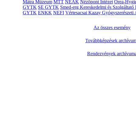
Mátra Múzeum
MTT
NEAK
Nézőpont Intézet
Orea-Hygie
GYTK
SE GYTK
Smed-erg Kereskedelmi és Szolgáltató 
GYTK
ENKK
NEFI
Vértesacsai Kazay Gyógyszerészeti 
Az összes esemény
Továbbképzések archívu
Rendezvények archívum