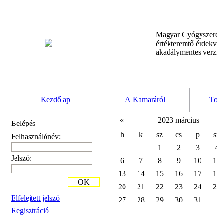
Magyar Gyógyszeré
értékteremtő érdek
akadálymentes verz
Kezdőlap
A Kamaráról
To
«
2023 március
Belépés
h
k
sz
cs
p
s
Felhasználónév:
1
2
3
Jelszó:
6
7
8
9
10
1
13
14
15
16
17
1
OK
20
21
22
23
24
2
Elfelejtett jelszó
27
28
29
30
31
Regisztráció