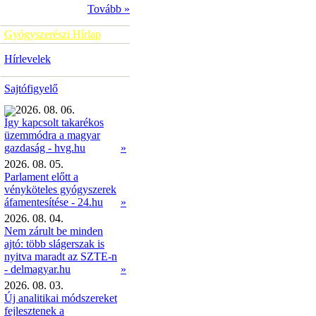
Tovább »
Gyógyszerészi Hírlap
Hírlevelek
Sajtófigyelő
2026. 08. 06.
Így kapcsolt takarékos
üzemmódra a magyar
»
gazdaság - hvg.hu
2026. 08. 05.
Parlament előtt a
vényköteles gyógyszerek
áfamentesítése - 24.hu
»
2026. 08. 04.
Nem zárult be minden
ajtó: több slágerszak is
nyitva maradt az SZTE-n
- delmagyar.hu
»
2026. 08. 03.
Új analitikai módszereket
fejlesztenek a