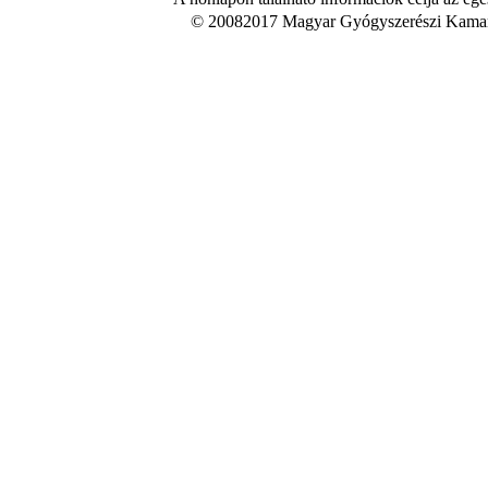
© 20082017 Magyar Gyógyszerészi Kamara