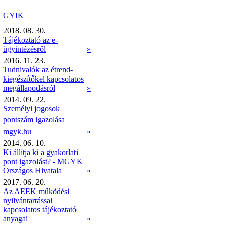
GYIK
2018. 08. 30.
Tájékoztató az e-
ügyintézésről
»
2016. 11. 23.
Tudnivalók az étrend-
kiegészítőkel kapcsolatos
megállapodásról
»
2014. 09. 22.
Személyi jogosok
pontszám igazolása 
mgyk.hu
»
2014. 06. 10.
Ki állítja ki a gyakorlati
pont igazolást? - MGYK
Országos Hivatala
»
2017. 06. 20.
Az AEEK működési
nyilvántartással
kapcsolatos tájékoztató
anyagai
»