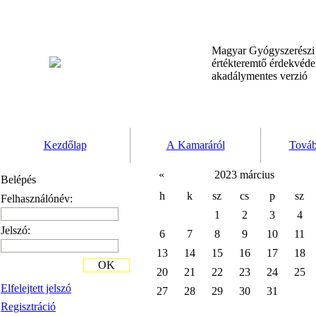
Magyar Gyógyszerész
értékteremtő érdekvéd
akadálymentes verzió
Kezdőlap
A Kamaráról
Továb
«
2023 március
Belépés
h
k
sz
cs
p
sz
Felhasználónév:
1
2
3
4
Jelszó:
6
7
8
9
10
11
13
14
15
16
17
18
OK
20
21
22
23
24
25
Elfelejtett jelszó
27
28
29
30
31
Regisztráció