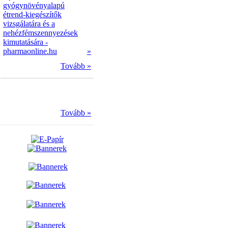
gyógynövényalapú
étrend-kiegészítők
vizsgálatára és a
nehézfémszennyezések
kimutatására -
pharmaonline.hu
»
Tovább »
Tovább »