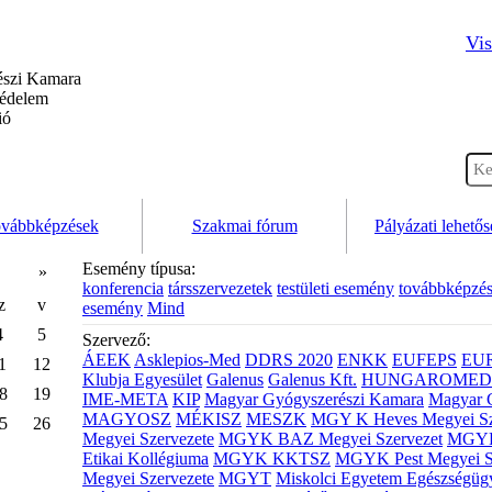
Vis
szi Kamara
védelem
ió
vábbképzések
Szakmai fórum
Pályázati lehető
Esemény típusa:
»
konferencia
társszervezetek
testületi esemény
továbbképzé
z
v
esemény
Mind
4
5
Szervező:
ÁEEK
Asklepios-Med
DDRS 2020
ENKK
EUFEPS
EU
1
12
Klubja Egyesület
Galenus
Galenus Kft.
HUNGAROMED 
8
19
IME-META
KIP
Magyar Gyógyszerészi Kamara
Magyar 
MAGYOSZ
MÉKISZ
MESZK
MGY K Heves Megyei Sz
5
26
Megyei Szervezete
MGYK BAZ Megyei Szervezet
MGYK 
Etikai Kollégiuma
MGYK KKTSZ
MGYK Pest Megyei S
Megyei Szervezete
MGYT
Miskolci Egyetem Egészségüg