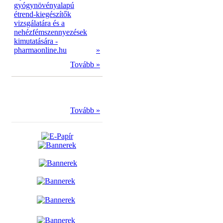
gyógynövényalapú
étrend-kiegészítők
vizsgálatára és a
nehézfémszennyezések
kimutatására -
pharmaonline.hu
»
Tovább »
Tovább »