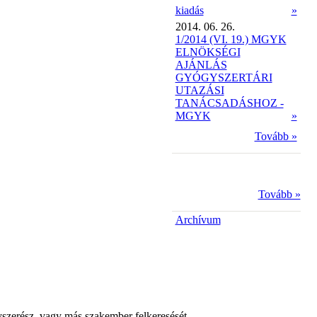
kiadás
»
2014. 06. 26.
1/2014 (VI. 19.) MGYK
ELNÖKSÉGI
AJÁNLÁS
GYÓGYSZERTÁRI
UTAZÁSI
TANÁCSADÁSHOZ -
MGYK
»
Tovább »
Tovább »
Archívum
yszerész, vagy más szakember felkeresését.