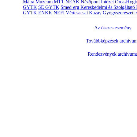
Mátra Múzeum
MTT
NEAK
Nézőpont Intézet
Orea-Hygie
GYTK
SE GYTK
Smed-erg Kereskedelmi és Szolgáltató 
GYTK
ENKK
NEFI
Vértesacsai Kazay Gyógyszerészeti 
Az összes esemény
Továbbképzések archívu
Rendezvények archívum