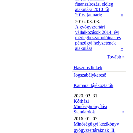
finanszírozási előleg
alakulása 2010-től
2016. januárig
»
2016. 03. 03.
A gyógyszertári
vállalkozások 2014. évi
mérlegbeszámolóinak és
pénzügyi helyzetének
alakulása
»
Tovább »
Hasznos linkek
Jogszabálykereső
Kamarai tájékoztatók
2020. 03. 31.
Kórházi
Minőségirányítási
Standardok
»
2016. 01. 07.
Minőségügyi kézikönyv
gyógyszertáraknak  II.