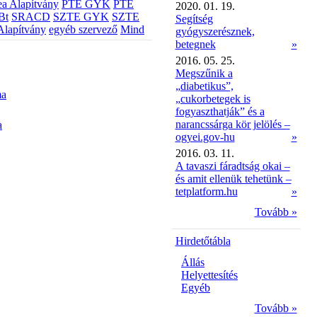
a Alapítvány
PTE GYK
PTE
2020. 01. 19.
Bt
SRACD
SZTE GYK
SZTE
Segítség
Alapítvány
egyéb szervező
Mind
gyógyszerésznek,
betegnek
»
2016. 05. 25.
Megszűnik a
„diabetikus”,
ma
„cukorbetegek is
fogyaszthatják” és a
narancssárga kör jelölés –
a
ogyei.gov-hu
»
2016. 03. 11.
A tavaszi fáradtság okai –
és amit ellenük tehetünk –
tetplatform.hu
»
Tovább »
Hirdetőtábla
Állás
Helyettesítés
Egyéb
Tovább »