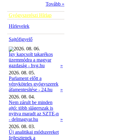
Tovább »
Gyógyszerészi Hírlap
Hírlevelek
Sajtófigyelő
2026. 08. 06.
Így kapcsolt takarékos
üzemmódra a magyar
»
gazdaság - hvg.hu
2026. 08. 05.
Parlament előtt a
vényköteles gyógyszerek
áfamentesítése - 24.hu
»
2026. 08. 04.
Nem zárult be minden
ajtó: több slágerszak is
nyitva maradt az SZTE-n
- delmagyar.hu
»
2026. 08. 03.
Új analitikai módszereket
fejlesztenek a