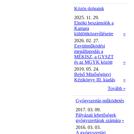
Közös dolgaink
2025. 11. 29.
Elnöki beszámolók a
Kamara
küldöttközgyűléseire
»
2026. 02. 27.
Együttműködési
megállapodás a
MÉKISZ, a GYSZT
és az MGYK között
»
2019. 05. 24.
Belső Minőségügyi
Kézikönyv III. kiadás
»
Tovább »
Gyógyszertár-működtetés
2017. 03. 09.
Pályázati lehetőségek
gyógyszertárak számára
»
2016. 03. 03.
A gyógyszertári