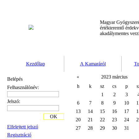
Magyar Gyógyszeré
értékteremtő érdek
akadálymentes verz
Kezdőlap
A Kamaráról
To
«
2023 március
Belépés
h
k
sz
cs
p
s
Felhasználónév:
1
2
3
Jelszó:
6
7
8
9
10
1
13
14
15
16
17
1
OK
20
21
22
23
24
2
Elfelejtett jelszó
27
28
29
30
31
Regisztráció