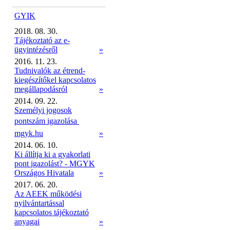
GYIK
2018. 08. 30.
Tájékoztató az e-
ügyintézésről
»
2016. 11. 23.
Tudnivalók az étrend-
kiegészítőkel kapcsolatos
megállapodásról
»
2014. 09. 22.
Személyi jogosok
pontszám igazolása 
mgyk.hu
»
2014. 06. 10.
Ki állítja ki a gyakorlati
pont igazolást? - MGYK
Országos Hivatala
»
2017. 06. 20.
Az AEEK működési
nyilvántartással
kapcsolatos tájékoztató
anyagai
»