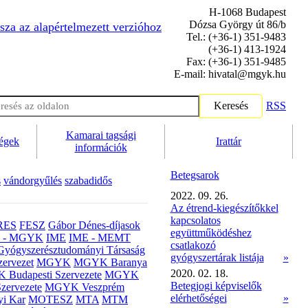
H-1068 Budapest
Dózsa György út 86/b
sza az alapértelmezett verzióhoz
Tel.: (+36-1) 351-9483
(+36-1) 413-1924
Fax: (+36-1) 351-9485
E-mail: hivatal@mgyk.hu
Keresés
RSS
Kamarai tagsági
ségek
Irattár
információk
Betegsarok
s
vándorgyűlés
szabadidős
2022. 09. 26.
Az étrend-kiegészítőkkel
kapcsolatos
RES
FESZ
Gábor Dénes-díjasok
együttműködéshez
- MGYK
IME
IME - MEMT
csatlakozó
Gyógyszerésztudományi Társaság
gyógyszertárak listája
»
ervezet
MGYK
MGYK Baranya
2020. 02. 18.
Budapesti Szervezete
MGYK
Betegjogi képviselők
zervezete
MGYK Veszprém
elérhetőségei
»
yi Kar
MOTESZ
MTA
MTM