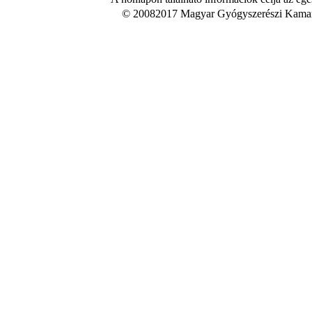
© 20082017 Magyar Gyógyszerészi Kamara