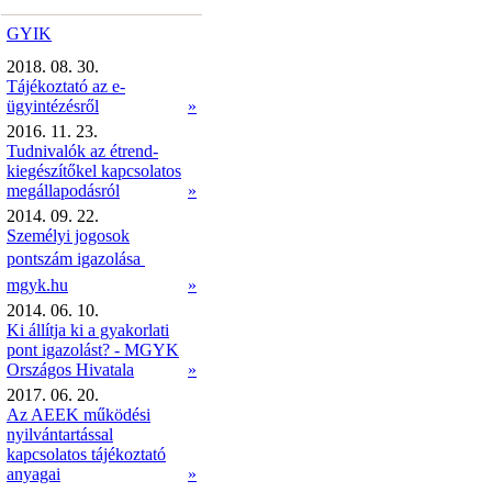
GYIK
2018. 08. 30.
Tájékoztató az e-
ügyintézésről
»
2016. 11. 23.
Tudnivalók az étrend-
kiegészítőkel kapcsolatos
megállapodásról
»
2014. 09. 22.
Személyi jogosok
pontszám igazolása 
mgyk.hu
»
2014. 06. 10.
Ki állítja ki a gyakorlati
pont igazolást? - MGYK
Országos Hivatala
»
2017. 06. 20.
Az AEEK működési
nyilvántartással
kapcsolatos tájékoztató
anyagai
»