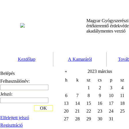
Magyar Gyógyszerész
értékteremtő érdekvéd
akadálymentes verzió
Kezdőlap
A Kamaráról
Továb
«
2023 március
Belépés
h
k
sz
cs
p
sz
Felhasználónév:
1
2
3
4
Jelszó:
6
7
8
9
10
11
13
14
15
16
17
18
OK
20
21
22
23
24
25
Elfelejtett jelszó
27
28
29
30
31
Regisztráció