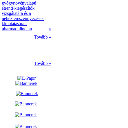
gyógynövényalapú
étrend-kiegészítők
vizsgálatára és a
nehézfémszennyezések
kimutatására -
pharmaonline.hu
»
Tovább »
Tovább »