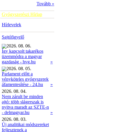
Tovább »
Gyógyszerészi Hírlap
Hírlevelek
Sajtófigyelő
2026. 08. 06.
Így kapcsolt takarékos
üzemmódra a magyar
»
gazdaság - hvg.hu
2026. 08. 05.
Parlament előtt a
vényköteles gyógyszerek
»
áfamentesítése - 24.hu
2026. 08. 04.
Nem zárult be minden
ajtó: több slágerszak is
nyitva maradt az SZTE-n
- delmagyar.hu
»
2026. 08. 03.
Új analitikai módszereket
fejlesztenek a