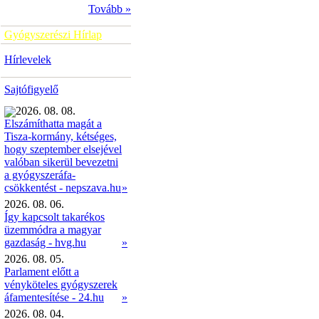
Tovább »
Gyógyszerészi Hírlap
Hírlevelek
Sajtófigyelő
2026. 08. 08.
Elszámíthatta magát a
Tisza-kormány, kétséges,
hogy szeptember elsejével
valóban sikerül bevezetni
a gyógyszeráfa-
»
csökkentést - nepszava.hu
2026. 08. 06.
Így kapcsolt takarékos
üzemmódra a magyar
gazdaság - hvg.hu
»
2026. 08. 05.
Parlament előtt a
vényköteles gyógyszerek
áfamentesítése - 24.hu
»
2026. 08. 04.