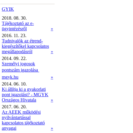
GYIK
2018. 08. 30.
Tájékoztató az e-
ügyintézésről
»
2016. 11. 23.
Tudnivalók az étrend-
kiegészítőkel kapcsolatos
megállapodásról
»
2014. 09. 22.
Személyi jogosok
pontszám igazolása 
mgyk.hu
»
2014. 06. 10.
Ki állítja ki a gyakorlati
pont igazolást? - MGYK
Országos Hivatala
»
2017. 06. 20.
Az AEEK működési
nyilvántartással
kapcsolatos tájékoztató
anyagai
»