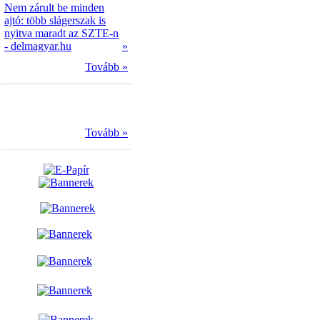
Nem zárult be minden
ajtó: több slágerszak is
nyitva maradt az SZTE-n
- delmagyar.hu
»
Tovább »
Tovább »