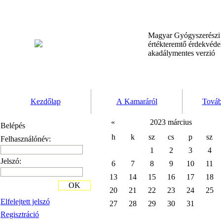
Magyar Gyógyszerész
értékteremtő érdekvéd
akadálymentes verzió
Kezdőlap
A Kamaráról
Továb
«
2023 március
Belépés
h
k
sz
cs
p
sz
Felhasználónév:
1
2
3
4
Jelszó:
6
7
8
9
10
11
13
14
15
16
17
18
OK
20
21
22
23
24
25
Elfelejtett jelszó
27
28
29
30
31
Regisztráció