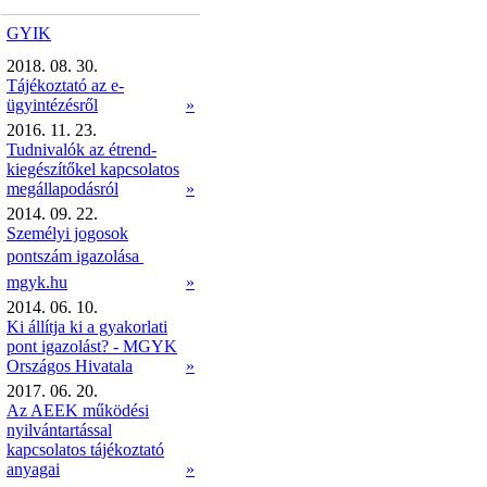
GYIK
2018. 08. 30.
Tájékoztató az e-
ügyintézésről
»
2016. 11. 23.
Tudnivalók az étrend-
kiegészítőkel kapcsolatos
megállapodásról
»
2014. 09. 22.
Személyi jogosok
pontszám igazolása 
mgyk.hu
»
2014. 06. 10.
Ki állítja ki a gyakorlati
pont igazolást? - MGYK
Országos Hivatala
»
2017. 06. 20.
Az AEEK működési
nyilvántartással
kapcsolatos tájékoztató
anyagai
»