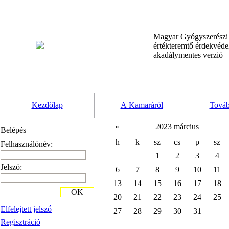
Magyar Gyógyszerész
értékteremtő érdekvéd
akadálymentes verzió
Kezdőlap
A Kamaráról
Továb
«
2023 március
Belépés
h
k
sz
cs
p
sz
Felhasználónév:
1
2
3
4
Jelszó:
6
7
8
9
10
11
13
14
15
16
17
18
OK
20
21
22
23
24
25
Elfelejtett jelszó
27
28
29
30
31
Regisztráció