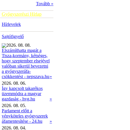
Tovább »
Gyógyszerészi Hírlap
Hírlevelek
Sajtófigyelő
2026. 08. 08.
Elszámíthatta magát a
Tisza-kormány, kétséges,
hogy szeptember elsejével
valóban sikerül bevezetni
a gyógyszeráfa-
»
csökkentést - nepszava.hu
2026. 08. 06.
Így kapcsolt takarékos
üzemmódra a magyar
gazdaság - hvg.hu
»
2026. 08. 05.
Parlament előtt a
vényköteles gyógyszerek
áfamentesítése - 24.hu
»
2026. 08. 04.