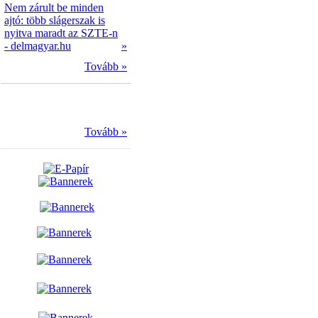
Nem zárult be minden
ajtó: több slágerszak is
nyitva maradt az SZTE-n
- delmagyar.hu
»
Tovább »
Tovább »