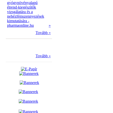
gyógynövényalapú
étrend-kiegészítők
vizsgálatára és a
nehézfémszennyezések
kimutatására -
pharmaonline.hu
»
Tovább »
Tovább »