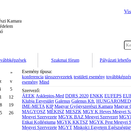
Vis
szi Kamara
védelem
ió
vábbképzések
Szakmai fórum
Pályázati lehető
Esemény típusa:
»
konferencia
társszervezetek
testületi esemény
továbbképzé
z
v
esemény
Mind
4
5
Szervező:
ÁEEK
Asklepios-Med
DDRS 2020
ENKK
EUFEPS
EU
1
12
Klubja Egyesület
Galenus
Galenus Kft.
HUNGAROMED 
8
19
IME-META
KIP
Magyar Gyógyszerészi Kamara
Magyar 
MAGYOSZ
MÉKISZ
MESZK
MGY K Heves Megyei Sz
5
26
Megyei Szervezete
MGYK BAZ Megyei Szervezet
MGYK 
Etikai Kollégiuma
MGYK KKTSZ
MGYK Pest Megyei S
Megyei Szervezete
MGYT
Miskolci Egyetem Egészségüg