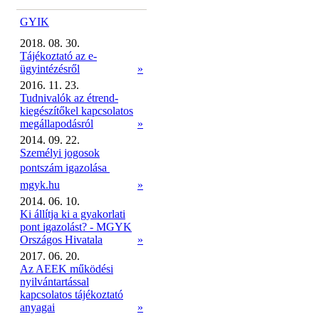
GYIK
2018. 08. 30.
Tájékoztató az e-
ügyintézésről
»
2016. 11. 23.
Tudnivalók az étrend-
kiegészítőkel kapcsolatos
megállapodásról
»
2014. 09. 22.
Személyi jogosok
pontszám igazolása 
mgyk.hu
»
2014. 06. 10.
Ki állítja ki a gyakorlati
pont igazolást? - MGYK
Országos Hivatala
»
2017. 06. 20.
Az AEEK működési
nyilvántartással
kapcsolatos tájékoztató
anyagai
»