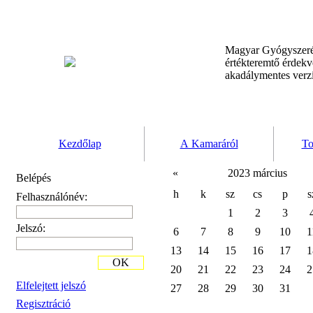
Magyar Gyógyszeré
értékteremtő érdek
akadálymentes verz
Kezdőlap
A Kamaráról
To
«
2023 március
Belépés
h
k
sz
cs
p
s
Felhasználónév:
1
2
3
Jelszó:
6
7
8
9
10
1
13
14
15
16
17
1
OK
20
21
22
23
24
2
Elfelejtett jelszó
27
28
29
30
31
Regisztráció