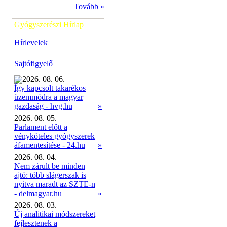
Tovább »
Gyógyszerészi Hírlap
Hírlevelek
Sajtófigyelő
2026. 08. 06.
Így kapcsolt takarékos
üzemmódra a magyar
»
gazdaság - hvg.hu
2026. 08. 05.
Parlament előtt a
vényköteles gyógyszerek
áfamentesítése - 24.hu
»
2026. 08. 04.
Nem zárult be minden
ajtó: több slágerszak is
nyitva maradt az SZTE-n
- delmagyar.hu
»
2026. 08. 03.
Új analitikai módszereket
fejlesztenek a