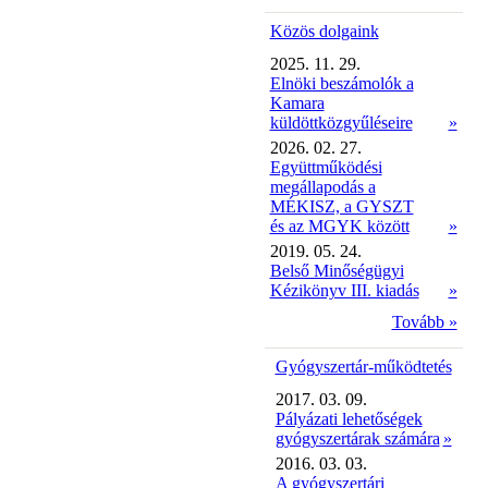
Közös dolgaink
2025. 11. 29.
Elnöki beszámolók a
Kamara
küldöttközgyűléseire
»
2026. 02. 27.
Együttműködési
megállapodás a
MÉKISZ, a GYSZT
és az MGYK között
»
2019. 05. 24.
Belső Minőségügyi
Kézikönyv III. kiadás
»
Tovább »
Gyógyszertár-működtetés
2017. 03. 09.
Pályázati lehetőségek
gyógyszertárak számára
»
2016. 03. 03.
A gyógyszertári