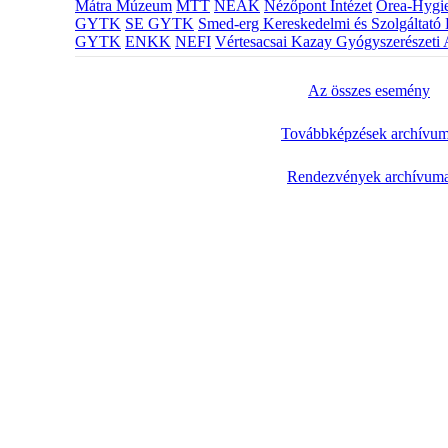
Mátra Múzeum
MTT
NEAK
Nézőpont Intézet
Orea-Hygie
GYTK
SE GYTK
Smed-erg Kereskedelmi és Szolgáltató 
GYTK
ENKK
NEFI
Vértesacsai Kazay Gyógyszerészeti 
Az összes esemény
Továbbképzések archívu
Rendezvények archívum