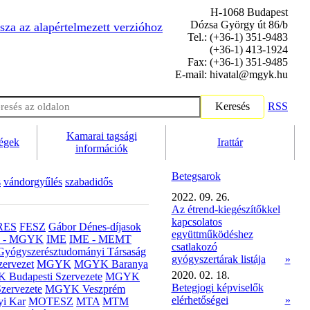
H-1068 Budapest
Dózsa György út 86/b
sza az alapértelmezett verzióhoz
Tel.: (+36-1) 351-9483
(+36-1) 413-1924
Fax: (+36-1) 351-9485
E-mail: hivatal@mgyk.hu
Keresés
RSS
Kamarai tagsági
ségek
Irattár
információk
Betegsarok
s
vándorgyűlés
szabadidős
2022. 09. 26.
Az étrend-kiegészítőkkel
kapcsolatos
RES
FESZ
Gábor Dénes-díjasok
együttműködéshez
- MGYK
IME
IME - MEMT
csatlakozó
Gyógyszerésztudományi Társaság
gyógyszertárak listája
»
ervezet
MGYK
MGYK Baranya
2020. 02. 18.
Budapesti Szervezete
MGYK
Betegjogi képviselők
zervezete
MGYK Veszprém
elérhetőségei
»
yi Kar
MOTESZ
MTA
MTM