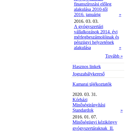
finanszírozási előleg
alakulása 2010-től
2016. januárig
»
2016. 03. 03.
A gyógyszertári
vállalkozások 2014. évi
mérlegbeszámolóinak és
pénzügyi helyzetének
alakulása
»
Tovább »
Hasznos linkek
Jogszabálykereső
Kamarai tájékoztatók
2020. 03. 31.
Kórházi
Minőségirányítási
Standardok
»
2016. 01. 07.
Minőségügyi kézikönyv
gyógyszertáraknak  II.