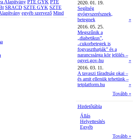
a Alapítvány
PTE GYK
PTE
2020. 01. 19.
Bt
SRACD
SZTE GYK
SZTE
Segítség
Alapítvány
egyéb szervező
Mind
gyógyszerésznek,
betegnek
»
2016. 05. 25.
Megszűnik a
„diabetikus”,
ma
„cukorbetegek is
fogyaszthatják” és a
narancssárga kör jelölés –
a
ogyei.gov-hu
»
2016. 03. 11.
A tavaszi fáradtság okai –
és amit ellenük tehetünk –
tetplatform.hu
»
Tovább »
Hirdetőtábla
Állás
Helyettesítés
Egyéb
Tovább »