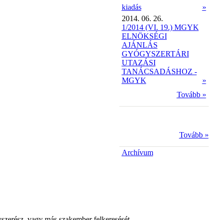
kiadás
»
2014. 06. 26.
1/2014 (VI. 19.) MGYK
ELNÖKSÉGI
AJÁNLÁS
GYÓGYSZERTÁRI
UTAZÁSI
TANÁCSADÁSHOZ -
MGYK
»
Tovább »
Tovább »
Archívum
yszerész, vagy más szakember felkeresését.