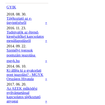
GYIK
2018. 08. 30.
Tájékoztató az e-
ügyintézésről
»
2016. 11. 23.
Tudnivalók az étrend-
kiegészítőkel kapcsolatos
megállapodásról
»
2014. 09. 22.
Személyi jogosok
pontszám igazolása 
mgyk.hu
»
2014. 06. 10.
Ki állítja ki a gyakorlati
pont igazolást? - MGYK
Országos Hivatala
»
2017. 06. 20.
Az AEEK működési
nyilvántartással
kapcsolatos tájékoztató
anyagai
»