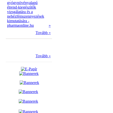
gyógynövényalapú
étrend-kiegészítők
vizsgálatára és a
nehézfémszennyezések
kimutatására -
pharmaonline.hu
»
Tovább »
Tovább »