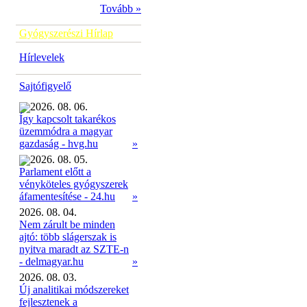
Tovább »
Gyógyszerészi Hírlap
Hírlevelek
Sajtófigyelő
2026. 08. 06.
Így kapcsolt takarékos
üzemmódra a magyar
»
gazdaság - hvg.hu
2026. 08. 05.
Parlament előtt a
vényköteles gyógyszerek
»
áfamentesítése - 24.hu
2026. 08. 04.
Nem zárult be minden
ajtó: több slágerszak is
nyitva maradt az SZTE-n
- delmagyar.hu
»
2026. 08. 03.
Új analitikai módszereket
fejlesztenek a