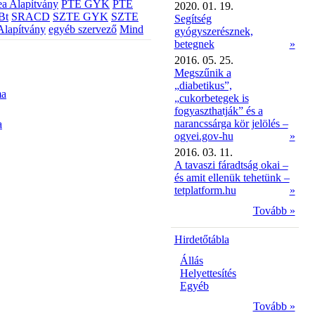
a Alapítvány
PTE GYK
PTE
2020. 01. 19.
Bt
SRACD
SZTE GYK
SZTE
Segítség
Alapítvány
egyéb szervező
Mind
gyógyszerésznek,
betegnek
»
2016. 05. 25.
Megszűnik a
„diabetikus”,
ma
„cukorbetegek is
fogyaszthatják” és a
narancssárga kör jelölés –
a
ogyei.gov-hu
»
2016. 03. 11.
A tavaszi fáradtság okai –
és amit ellenük tehetünk –
tetplatform.hu
»
Tovább »
Hirdetőtábla
Állás
Helyettesítés
Egyéb
Tovább »