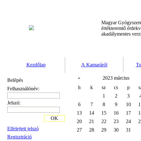
Magyar Gyógyszeré
értékteremtő érdek
akadálymentes verz
Kezdőlap
A Kamaráról
To
«
2023 március
Belépés
h
k
sz
cs
p
s
Felhasználónév:
1
2
3
Jelszó:
6
7
8
9
10
1
13
14
15
16
17
1
OK
20
21
22
23
24
2
Elfelejtett jelszó
27
28
29
30
31
Regisztráció