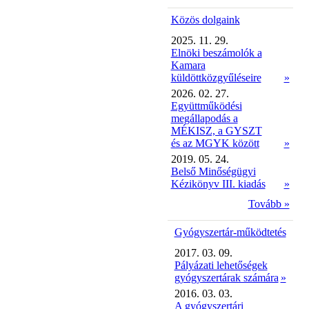
Közös dolgaink
2025. 11. 29.
Elnöki beszámolók a
Kamara
küldöttközgyűléseire
»
2026. 02. 27.
Együttműködési
megállapodás a
MÉKISZ, a GYSZT
és az MGYK között
»
2019. 05. 24.
Belső Minőségügyi
Kézikönyv III. kiadás
»
Tovább »
Gyógyszertár-működtetés
2017. 03. 09.
Pályázati lehetőségek
gyógyszertárak számára
»
2016. 03. 03.
A gyógyszertári