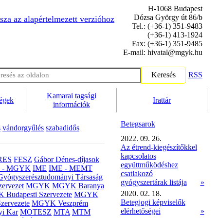
H-1068 Budapest
Dózsa György út 86/b
sza az alapértelmezett verzióhoz
Tel.: (+36-1) 351-9483
(+36-1) 413-1924
Fax: (+36-1) 351-9485
E-mail: hivatal@mgyk.hu
Keresés
RSS
Kamarai tagsági
ségek
Irattár
információk
Betegsarok
s
vándorgyűlés
szabadidős
2022. 09. 26.
Az étrend-kiegészítőkkel
kapcsolatos
RES
FESZ
Gábor Dénes-díjasok
együttműködéshez
- MGYK
IME
IME - MEMT
csatlakozó
Gyógyszerésztudományi Társaság
gyógyszertárak listája
»
ervezet
MGYK
MGYK Baranya
2020. 02. 18.
Budapesti Szervezete
MGYK
Betegjogi képviselők
zervezete
MGYK Veszprém
elérhetőségei
»
yi Kar
MOTESZ
MTA
MTM