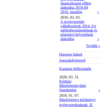
finanszírozási előleg
alakulása 2010-től
2016. januárig
»
2016. 03. 03.
A gyógyszertári
vállalkozások 2014. évi
mérlegbeszámolóinak és
pénzügyi helyzetének
alakulása
»
Tovább »
Hasznos linkek
Jogszabálykereső
Kamarai tájékoztatók
2020. 03. 31.
Kórházi
Minőségirányítási
Standardok
»
2016. 01. 07.
Minőségügyi kézikönyv
gyógyszertáraknak  II.