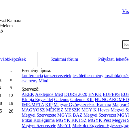
Vis
szi Kamara
védelem
ió
vábbképzések
Szakmai fórum
Pályázati lehető
Esemény típusa:
»
konferencia
társszervezetek
testületi esemény
továbbképzé
z
v
esemény
Mind
4
5
Szervező:
ÁEEK
Asklepios-Med
DDRS 2020
ENKK
EUFEPS
EU
1
12
Klubja Egyesület
Galenus
Galenus Kft.
HUNGAROMED 
8
19
IME-META
KIP
Magyar Gyógyszerészi Kamara
Magyar 
MAGYOSZ
MÉKISZ
MESZK
MGY K Heves Megyei Sz
5
26
Megyei Szervezete
MGYK BAZ Megyei Szervezet
MGYK 
Etikai Kollégiuma
MGYK KKTSZ
MGYK Pest Megyei S
Megyei Szervezete
MGYT
Miskolci Egyetem Egészségüg