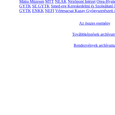
Mátra Múzeum
MTT
NEAK
Nézőpont Intézet
Orea-Hygie
GYTK
SE GYTK
Smed-erg Kereskedelmi és Szolgáltató 
GYTK
ENKK
NEFI
Vértesacsai Kazay Gyógyszerészeti 
Az összes esemény
Továbbképzések archívu
Rendezvények archívum