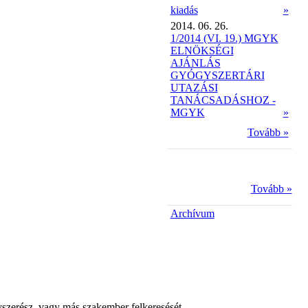
kiadás
»
2014. 06. 26.
1/2014 (VI. 19.) MGYK
ELNÖKSÉGI
AJÁNLÁS
GYÓGYSZERTÁRI
UTAZÁSI
TANÁCSADÁSHOZ -
MGYK
»
Tovább »
Tovább »
Archívum
yszerész, vagy más szakember felkeresését.